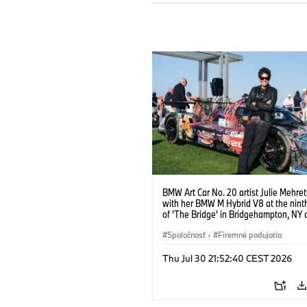
BMW Art Car No. 20 artist Julie Mehre
with her BMW M Hybrid V8 at the ninth
of 'The Bridge' in Bridgehampton, NY 
September 13, 2025. Photo credit Ben
@benfrankephoto.
Spoločnosť
·
Firemné podujatia
Thu Jul 30 21:52:40 CEST 2026