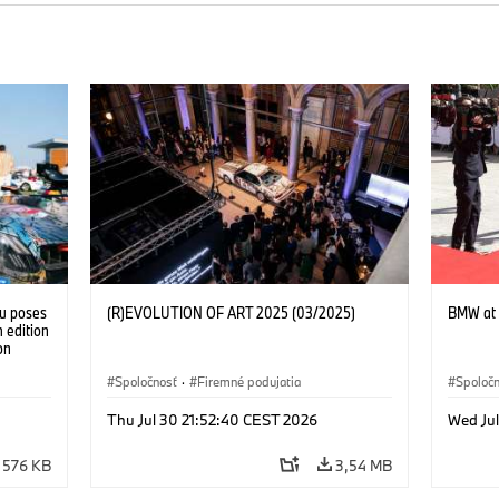
tu poses
(R)EVOLUTION OF ART 2025 (03/2025)
BMW at 
 edition
on
 Franke
Spoločnosť
·
Firemné podujatia
Spoloč
Thu Jul 30 21:52:40 CEST 2026
Wed Ju
576 KB
3,54 MB