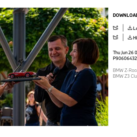
DOWNLOAD
L
H
Thu Jun 26 
P90606432
BMW Z-Roads
BMW Z3 Clu