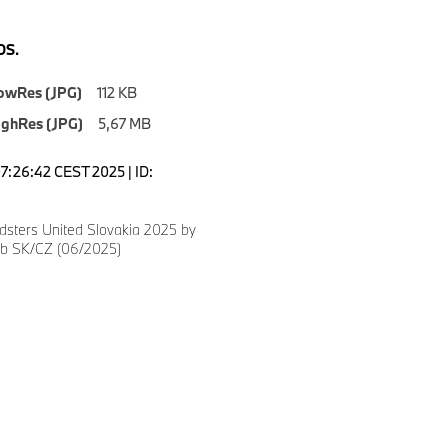
S.
owRes (JPG)
112 KB
ighRes (JPG)
5,67 MB
07:26:42 CEST 2025 | ID:
ters United Slovakia 2025 by
b SK/CZ (06/2025)