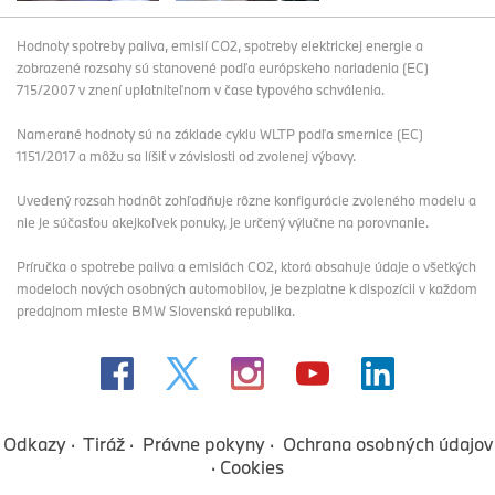
Hodnoty spotreby paliva, emisií CO2, spotreby elektrickej energie a
zobrazené rozsahy sú stanovené podľa európskeho nariadenia (EC)
715/2007 v znení uplatniteľnom v čase typového schválenia.
Namerané hodnoty sú na základe cyklu WLTP podľa smernice (EC)
1151/2017 a môžu sa líšiť v závislosti od zvolenej výbavy.
Uvedený rozsah hodnôt zohľadňuje rôzne konfigurácie zvoleného modelu a
nie je súčasťou akejkoľvek ponuky, je určený výlučne na porovnanie.
Príručka o spotrebe paliva a emisiách CO2, ktorá obsahuje údaje o všetkých
modeloch nových osobných automobilov, je bezplatne k dispozícii v každom
predajnom mieste BMW Slovenská republika.
Odkazy
Tiráž
Právne pokyny
Ochrana osobných údajov
Cookies