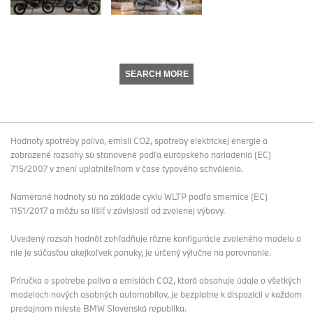
SEARCH MORE
Hodnoty spotreby paliva, emisií CO2, spotreby elektrickej energie a
zobrazené rozsahy sú stanovené podľa európskeho nariadenia (EC)
715/2007 v znení uplatniteľnom v čase typového schválenia.
Namerané hodnoty sú na základe cyklu WLTP podľa smernice (EC)
1151/2017 a môžu sa líšiť v závislosti od zvolenej výbavy.
Uvedený rozsah hodnôt zohľadňuje rôzne konfigurácie zvoleného modelu a
nie je súčasťou akejkoľvek ponuky, je určený výlučne na porovnanie.
Príručka o spotrebe paliva a emisiách CO2, ktorá obsahuje údaje o všetkých
modeloch nových osobných automobilov, je bezplatne k dispozícii v každom
predajnom mieste BMW Slovenská republika.