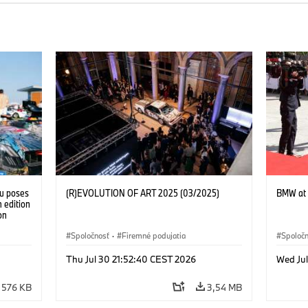
tu poses
(R)EVOLUTION OF ART 2025 (03/2025)
BMW at 
 edition
on
 Franke
Spoločnosť
·
Firemné podujatia
Spoloč
Thu Jul 30 21:52:40 CEST 2026
Wed Ju
576 KB
3,54 MB