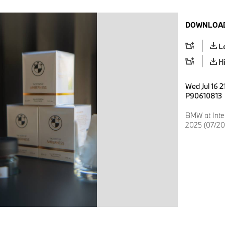
DOWNLOAD
L
H
Wed Jul 16 2
P90610813
BMW at Inter
2025 (07/20