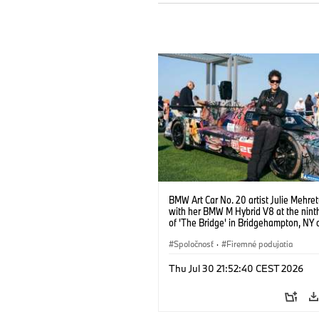
BMW Art Car No. 20 artist Julie Mehre
with her BMW M Hybrid V8 at the ninth
of 'The Bridge' in Bridgehampton, NY 
September 13, 2025. Photo credit Ben
@benfrankephoto.
Spoločnosť
·
Firemné podujatia
Thu Jul 30 21:52:40 CEST 2026