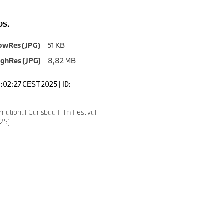
S.
owRes (JPG)
51 KB
ighRes (JPG)
8,82 MB
1:02:27 CEST 2025 | ID:
national Carlsbad Film Festival
25)