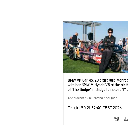
BMW Art Car No. 20 artist Julie Mehre
with her BMW M Hybrid V8 at the ninth
of 'The Bridge' in Bridgehampton, NY 
September 13, 2025. Photo credit Ben
@benfrankephoto.
Spoločnosť
·
Firemné podujatia
Thu Jul 30 21:52:40 CEST 2026