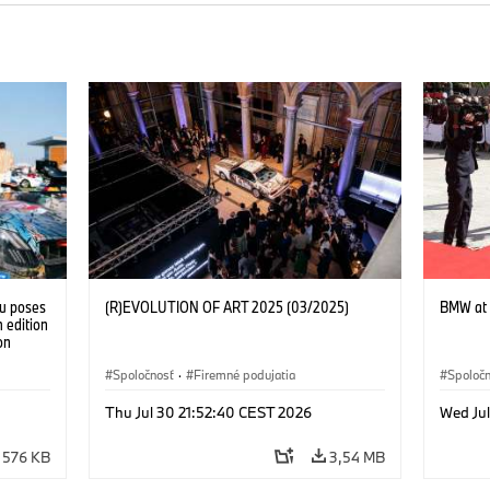
tu poses
(R)EVOLUTION OF ART 2025 (03/2025)
BMW at 
 edition
on
 Franke
Spoločnosť
·
Firemné podujatia
Spoloč
Thu Jul 30 21:52:40 CEST 2026
Wed Ju
576 KB
3,54 MB