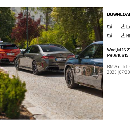
DOWNLOAD
L
H
Wed Jul 16 2
P90610815
BMW at Inter
2025 (07/20