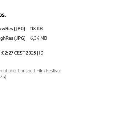
S.
owRes (JPG)
118 KB
ighRes (JPG)
6,34 MB
1:02:27 CEST 2025 | ID:
national Carlsbad Film Festival
25)