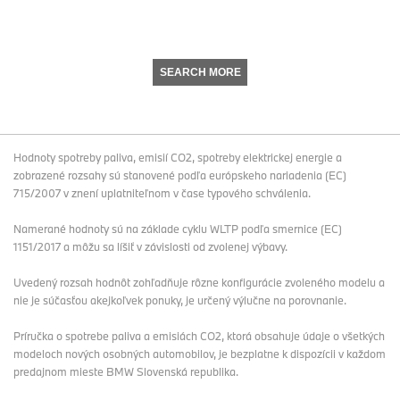
SEARCH MORE
Hodnoty spotreby paliva, emisií CO2, spotreby elektrickej energie a
zobrazené rozsahy sú stanovené podľa európskeho nariadenia (EC)
715/2007 v znení uplatniteľnom v čase typového schválenia.
Namerané hodnoty sú na základe cyklu WLTP podľa smernice (EC)
1151/2017 a môžu sa líšiť v závislosti od zvolenej výbavy.
Uvedený rozsah hodnôt zohľadňuje rôzne konfigurácie zvoleného modelu a
nie je súčasťou akejkoľvek ponuky, je určený výlučne na porovnanie.
Príručka o spotrebe paliva a emisiách CO2, ktorá obsahuje údaje o všetkých
modeloch nových osobných automobilov, je bezplatne k dispozícii v každom
predajnom mieste BMW Slovenská republika.