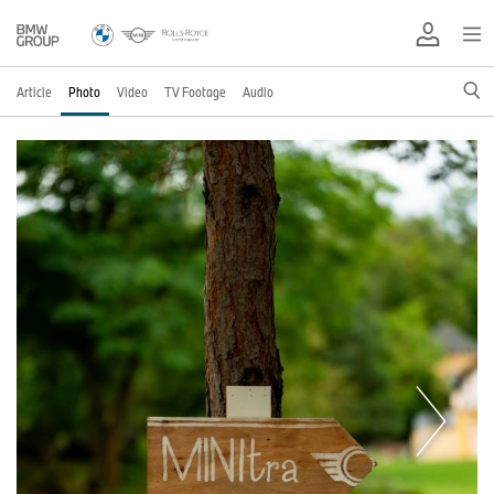
Article
Photo
Video
TV Footage
Audio