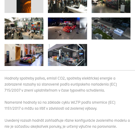
Hodnoty spotreby paliva, emisií CO2, spotreby elektrickej energie a
zobrazené rozsahy sú stanovené podľa európskeho nariadenia (EC)
715/2007 v znení uplatniteľnom v čase typového schválenia.
Namerané hodnoty sú na základe cyklu WLTP podľa smernice (EC)
1151/2017 a môžu sa líšiť v závislosti od zvolenej výbavy.
Uvedený rozsah hodnôt zohľadňuje rôzne konfigurácie zvoleného modelu a
nie je súčasťou akejkoľvek ponuky, je určený výlučne na porovnanie.