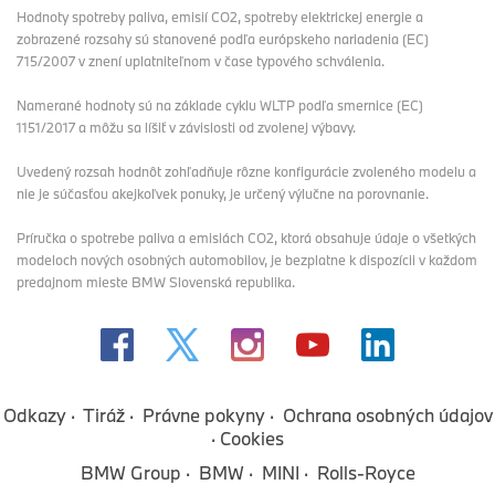
Hodnoty spotreby paliva, emisií CO2, spotreby elektrickej energie a
zobrazené rozsahy sú stanovené podľa európskeho nariadenia (EC)
715/2007 v znení uplatniteľnom v čase typového schválenia.
Namerané hodnoty sú na základe cyklu WLTP podľa smernice (EC)
1151/2017 a môžu sa líšiť v závislosti od zvolenej výbavy.
Uvedený rozsah hodnôt zohľadňuje rôzne konfigurácie zvoleného modelu a
nie je súčasťou akejkoľvek ponuky, je určený výlučne na porovnanie.
Príručka o spotrebe paliva a emisiách CO2, ktorá obsahuje údaje o všetkých
modeloch nových osobných automobilov, je bezplatne k dispozícii v každom
predajnom mieste BMW Slovenská republika.
Odkazy
Tiráž
Právne pokyny
Ochrana osobných údajov
Cookies
BMW Group
BMW
MINI
Rolls-Royce