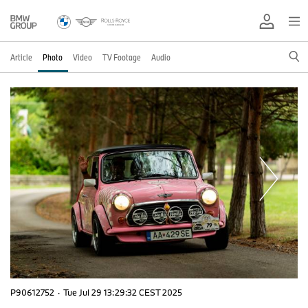
Article
Photo
Video
TV Footage
Audio
P90612752
·
Tue Jul 29 13:29:32 CEST 2025