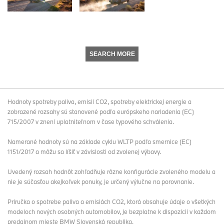
SEARCH MORE
Hodnoty spotreby paliva, emisií CO2, spotreby elektrickej energie a
zobrazené rozsahy sú stanovené podľa európskeho nariadenia (EC)
715/2007 v znení uplatniteľnom v čase typového schválenia.
Namerané hodnoty sú na základe cyklu WLTP podľa smernice (EC)
1151/2017 a môžu sa líšiť v závislosti od zvolenej výbavy.
Uvedený rozsah hodnôt zohľadňuje rôzne konfigurácie zvoleného modelu a
nie je súčasťou akejkoľvek ponuky, je určený výlučne na porovnanie.
Príručka o spotrebe paliva a emisiách CO2, ktorá obsahuje údaje o všetkých
modeloch nových osobných automobilov, je bezplatne k dispozícii v každom
predajnom mieste BMW Slovenská republika.