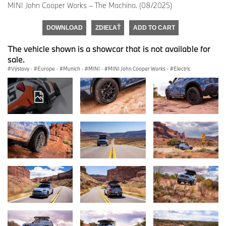
MINI John Cooper Works – The Machina. (08/2025)
DOWNLOAD
ZDIEĽAŤ
ADD TO CART
The vehicle shown is a showcar that is not available for
sale.
Výstavy
·
Europe
·
Munich
·
MINI
·
MINI John Cooper Works
·
Electric