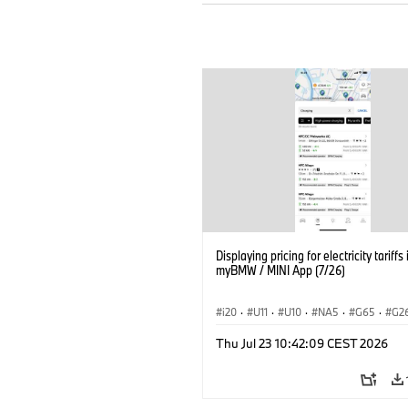
Displaying pricing for electricity tariffs 
myBMW / MINI App (7/26)
i20
·
U11
·
U10
·
NA5
·
G65
·
G2
G70 LCI
·
Electrification
·
Technológia
Thu Jul 23 10:42:09 CEST 2026
BMW ConnectedDrive
·
iX
·
BMW i
·
iX2
·
iX3
·
iX5
·
i4