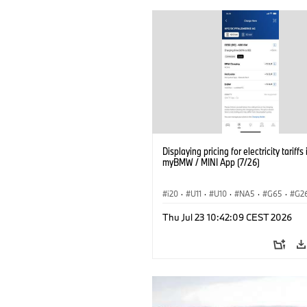
Displaying pricing for electricity tariffs 
myBMW / MINI App (7/26)
i20
·
U11
·
U10
·
NA5
·
G65
·
G2
G70 LCI
·
Electrification
·
Technológia
Thu Jul 23 10:42:09 CEST 2026
BMW ConnectedDrive
·
iX
·
BMW i
·
iX2
·
iX3
·
iX5
·
i4