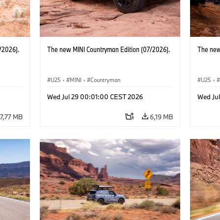
/2026).
The new MINI Countryman Edition (07/2026).
The new
U25
·
MINI
·
Countryman
U25
·
Wed Jul 29 00:01:00 CEST 2026
Wed Ju
7,77 MB
6,19 MB