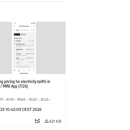
g pricing for electricity tariffs in
 MINI App (7/26)
U11
·
U10
·
NA5
·
G65
·
G26
·
I
·
Electrification
·
Technológia
·
 23 10:42:09 CEST 2026
nnectedDrive
·
iX
·
BMW i
·
iX1
·
iX3
·
iX5
·
i4
621 KB