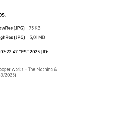
S.
owRes (JPG)
75 KB
ighRes (JPG)
5,01 MB
07:22:47 CEST 2025 | ID:
ooper Works – The Machina &
08/2025)