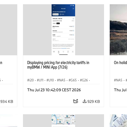
in
Displaying pricing for electricity tariffs in
On holi
myBMW / MINI App (7/26)
6
·
i20
·
U11
·
U10
·
NA5
·
G65
·
G26
·
NA5
·
·
G70 LCI
·
Electrification
·
Technológia
·
Acema
Thu Jul 23 10:42:09 CEST 2026
Thu Jul
iX1
·
BMW ConnectedDrive
·
iX
·
BMW i
·
iX1
·
Electrif
iX2
·
iX3
·
iX5
·
i4
934 KB
929 KB