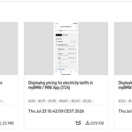
in
Displaying pricing for electricity tariffs in
Displayin
myBMW / MINI App (7/26)
myBMW /
6
·
i20
·
U11
·
U10
·
NA5
·
G65
·
G26
·
i20
·
·
G70 LCI
·
Electrification
·
Technológia
·
G70 LC
Thu Jul 23 10:42:09 CEST 2026
Thu Jul
iX1
·
BMW ConnectedDrive
·
iX
·
BMW i
·
iX1
·
BMW Co
iX2
·
iX3
·
iX5
·
i4
iX2
·
1,23 MB
639 KB