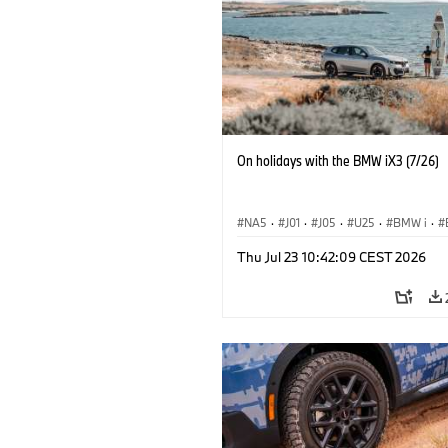
On holidays with the BMW iX3 (7/26)
NA5
·
J01
·
J05
·
U25
·
BMW i
·
Aceman
·
Countryman
·
Cooper
·
iX
Thu Jul 23 10:42:09 CEST 2026
Electrification
·
Technológia