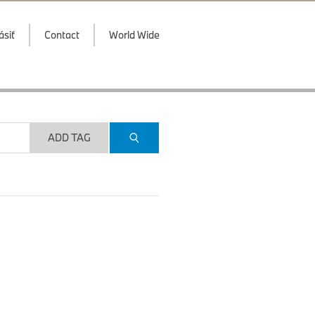
ásiť
Contact
World Wide
ADD TAG