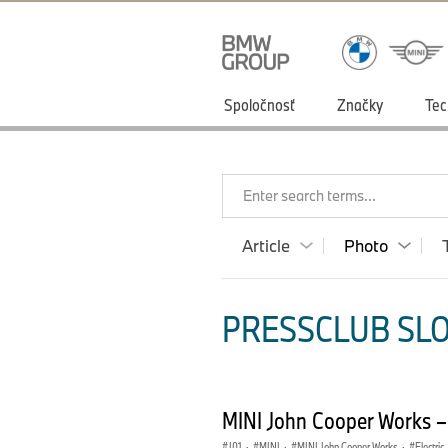
Spoločnosť
Značky
Tec
Enter search terms...
Article
Photo
PRESSCLUB SLO
MINI John Cooper Works –
J01
·
MINI
·
MINI John Cooper Works
·
Electric