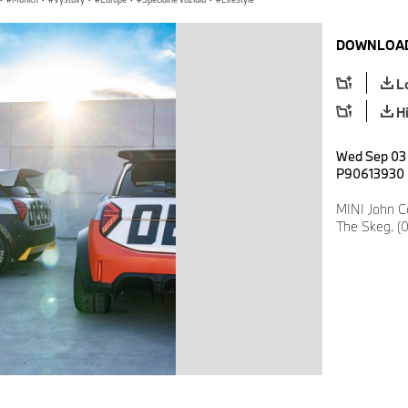
DOWNLOAD
L
H
Wed Sep 03 
P90613930
MINI John C
The Skeg. (