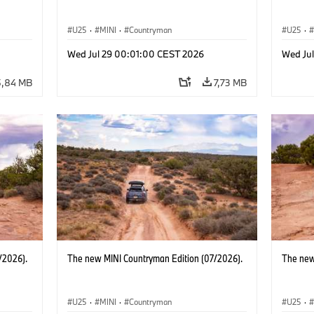
U25
·
MINI
·
Countryman
U25
·
Wed Jul 29 00:01:00 CEST 2026
Wed Ju
5,84 MB
7,73 MB
/2026).
The new MINI Countryman Edition (07/2026).
The new
U25
·
MINI
·
Countryman
U25
·