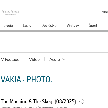
Prihl
hnológia
Ľudia
Dedičstvo
Výstavy
Šport
TV Footage
Video
Audio
VAKIA · PHOTO.
 The Machina & The Skeg. (08/2025)
·
Munich
·
Výstavy
·
Europe
·
Špeciálne vozidlá
·
Lifestyle