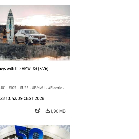
days with the BMW iX3 (7/26)
J01
·
J05
·
U25
·
BMW i
·
Electric
·
n
·
Countryman
·
Cooper
·
iX3
·
 23 10:42:09 CEST 2026
ication
·
Technológia
1,96 MB