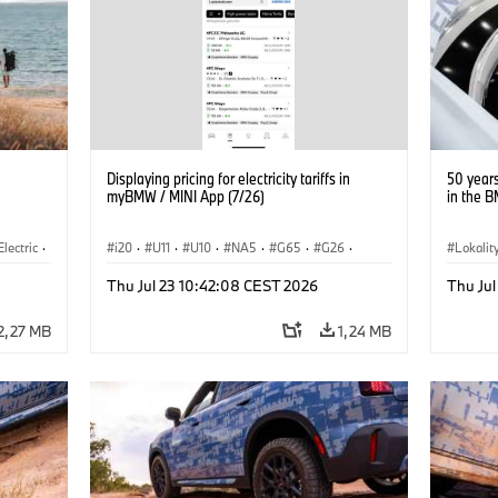
Displaying pricing for electricity tariffs in
50 year
myBMW / MINI App (7/26)
in the 
Electric
·
i20
·
U11
·
U10
·
NA5
·
G65
·
G26
·
Lokalit
3
·
G70 LCI
·
Electrification
·
Technológia
·
·
BMW
Thu Jul 23 10:42:08 CEST 2026
Thu Jul
BMW ConnectedDrive
·
iX
·
BMW i
·
iX1
·
iX2
·
iX3
·
iX5
·
i4
2,27 MB
1,24 MB