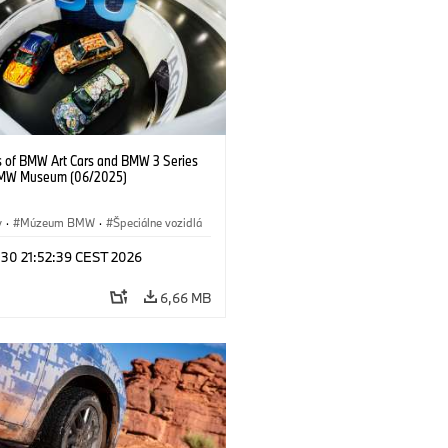
s of BMW Art Cars and BMW 3 Series
BMW Museum (06/2025)
y
·
Múzeum BMW
·
Špeciálne vozidlá
 30 21:52:39 CEST 2026
6,66 MB