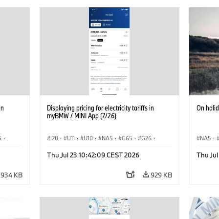
in
Displaying pricing for electricity tariffs in
On holi
myBMW / MINI App (7/26)
6
·
i20
·
U11
·
U10
·
NA5
·
G65
·
G26
·
NA5
·
·
G70 LCI
·
Electrification
·
Technológia
·
Acema
Thu Jul 23 10:42:09 CEST 2026
Thu Jul
iX1
·
BMW ConnectedDrive
·
iX
·
BMW i
·
iX1
·
Electrif
iX2
·
iX3
·
iX5
·
i4
934 KB
929 KB