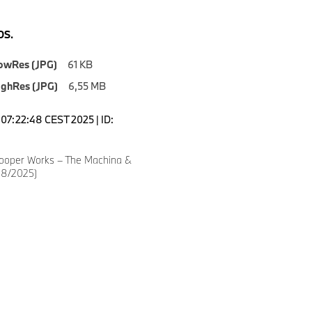
S.
owRes (JPG)
61 KB
ighRes (JPG)
6,55 MB
07:22:48 CEST 2025 | ID:
ooper Works – The Machina &
08/2025)