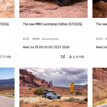
/2026).
The new MINI Countryman Edition (07/2026).
The new
U25
·
MINI
·
Countryman
U25
·
Wed Jul 29 00:01:00 CEST 2026
Wed Ju
7,77 MB
6,19 MB