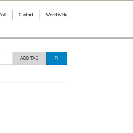
ásiť
Contact
World Wide
ADD TAG