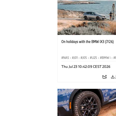
On holidays with the BMW iX3 (7/26)
NA5
·
J01
·
J05
·
U25
·
BMW i
·
Aceman
·
Countryman
·
Cooper
·
iX
Thu Jul 23 10:42:09 CEST 2026
Electrification
·
Technológia