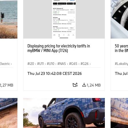
Displaying pricing for electricity tariffs in
50 year
myBMW / MINI App (7/26)
in the 
Electric
·
i20
·
U11
·
U10
·
NA5
·
G65
·
G26
·
Lokalit
3
·
G70 LCI
·
Electrification
·
Technológia
·
·
BMW
Thu Jul 23 10:42:08 CEST 2026
Thu Jul
BMW ConnectedDrive
·
iX
·
BMW i
·
iX1
·
iX2
·
iX3
·
iX5
·
i4
2,27 MB
1,24 MB