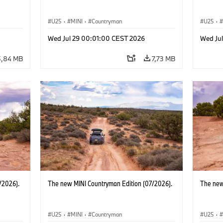
U25
·
MINI
·
Countryman
U25
·
Wed Jul 29 00:01:00 CEST 2026
Wed Ju
5,84 MB
7,73 MB
/2026).
The new MINI Countryman Edition (07/2026).
The new
U25
·
MINI
·
Countryman
U25
·