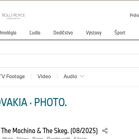
Prihl
hnológia
Ľudia
Dedičstvo
Výstavy
Šport
TV Footage
Video
Audio
VAKIA · PHOTO.
 The Machina & The Skeg. (08/2025)
·
Munich
·
Výstavy
·
Europe
·
Špeciálne vozidlá
·
Lifestyle