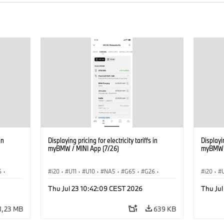
in
Displaying pricing for electricity tariffs in
Displayin
myBMW / MINI App (7/26)
myBMW /
6
·
i20
·
U11
·
U10
·
NA5
·
G65
·
G26
·
i20
·
·
G70 LCI
·
Electrification
·
Technológia
·
G70 LC
Thu Jul 23 10:42:09 CEST 2026
Thu Jul
iX1
·
BMW ConnectedDrive
·
iX
·
BMW i
·
iX1
·
BMW Co
iX2
·
iX3
·
iX5
·
i4
iX2
·
1,23 MB
639 KB