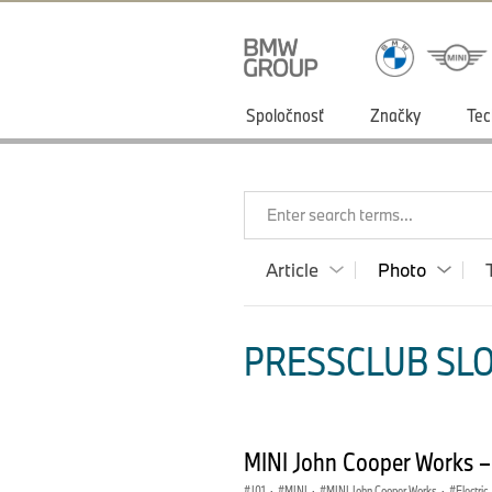
Spoločnosť
Značky
Tec
Enter search terms...
Article
Photo
PRESSCLUB SLO
MINI John Cooper Works –
J01
·
MINI
·
MINI John Cooper Works
·
Electric