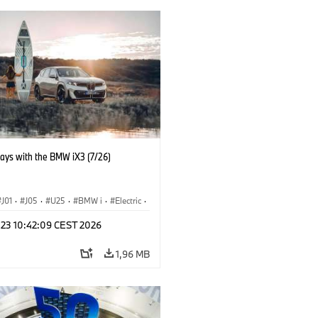
days with the BMW iX3 (7/26)
J01
·
J05
·
U25
·
BMW i
·
Electric
·
n
·
Countryman
·
Cooper
·
iX3
·
 23 10:42:09 CEST 2026
ication
·
Technológia
1,96 MB