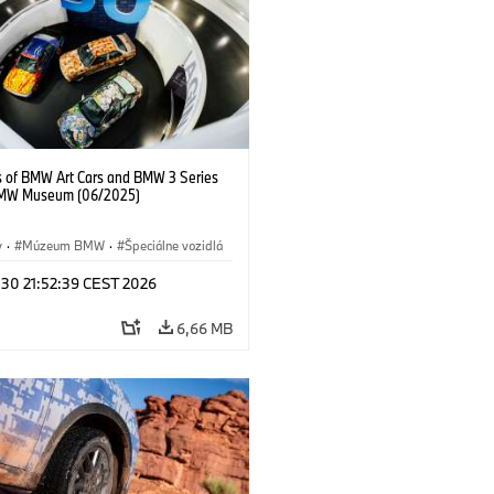
s of BMW Art Cars and BMW 3 Series
BMW Museum (06/2025)
y
·
Múzeum BMW
·
Špeciálne vozidlá
 30 21:52:39 CEST 2026
6,66 MB