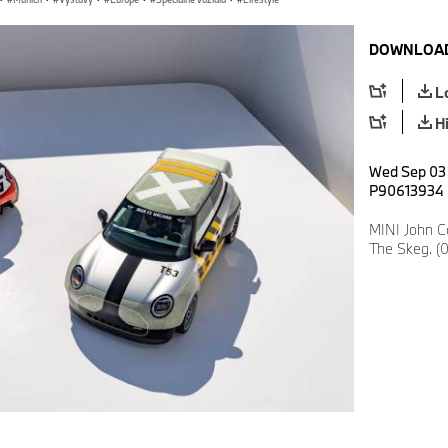
DOWNLOAD
L
H
Wed Sep 03 
P90613934
MINI John C
The Skeg. (