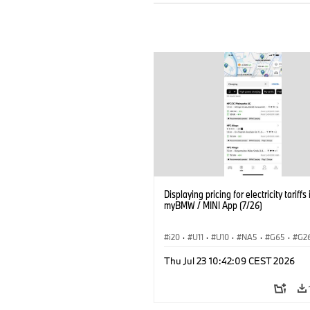
Displaying pricing for electricity tariffs 
myBMW / MINI App (7/26)
i20
·
U11
·
U10
·
NA5
·
G65
·
G2
G70 LCI
·
Electrification
·
Technológia
Thu Jul 23 10:42:09 CEST 2026
BMW ConnectedDrive
·
iX
·
BMW i
·
iX2
·
iX3
·
iX5
·
i4