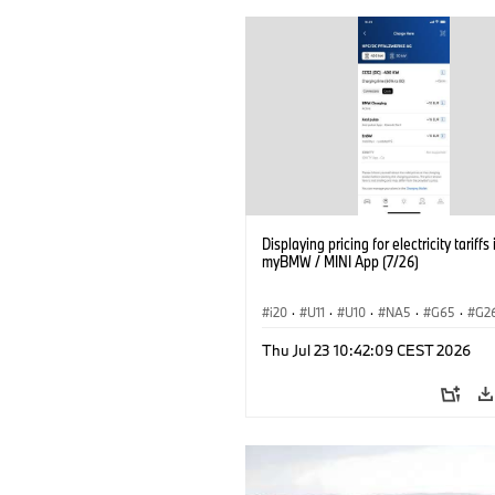
Displaying pricing for electricity tariffs 
myBMW / MINI App (7/26)
i20
·
U11
·
U10
·
NA5
·
G65
·
G2
G70 LCI
·
Electrification
·
Technológia
Thu Jul 23 10:42:09 CEST 2026
BMW ConnectedDrive
·
iX
·
BMW i
·
iX2
·
iX3
·
iX5
·
i4