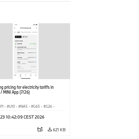
g pricing for electricity tariffs in
 MINI App (7/26)
U11
·
U10
·
NA5
·
G65
·
G26
·
I
·
Electrification
·
Technológia
·
 23 10:42:09 CEST 2026
nnectedDrive
·
iX
·
BMW i
·
iX1
·
iX3
·
iX5
·
i4
621 KB