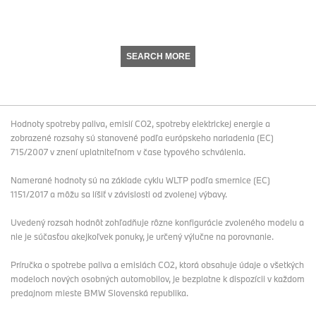
SEARCH MORE
Hodnoty spotreby paliva, emisií CO2, spotreby elektrickej energie a
zobrazené rozsahy sú stanovené podľa európskeho nariadenia (EC)
715/2007 v znení uplatniteľnom v čase typového schválenia.
Namerané hodnoty sú na základe cyklu WLTP podľa smernice (EC)
1151/2017 a môžu sa líšiť v závislosti od zvolenej výbavy.
Uvedený rozsah hodnôt zohľadňuje rôzne konfigurácie zvoleného modelu a
nie je súčasťou akejkoľvek ponuky, je určený výlučne na porovnanie.
Príručka o spotrebe paliva a emisiách CO2, ktorá obsahuje údaje o všetkých
modeloch nových osobných automobilov, je bezplatne k dispozícii v každom
predajnom mieste BMW Slovenská republika.