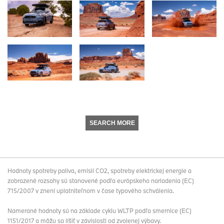
SEARCH MORE
Hodnoty spotreby paliva, emisií CO2, spotreby elektrickej energie a
zobrazené rozsahy sú stanovené podľa európskeho nariadenia (EC)
715/2007 v znení uplatniteľnom v čase typového schválenia.
Namerané hodnoty sú na základe cyklu WLTP podľa smernice (EC)
1151/2017 a môžu sa líšiť v závislosti od zvolenej výbavy.