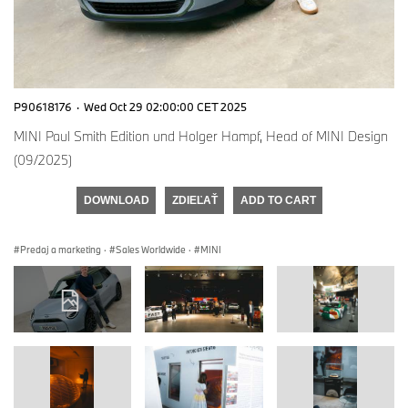
P90618176
·
Wed Oct 29 02:00:00 CET 2025
MINI Paul Smith Edition und Holger Hampf, Head of MINI Design
(09/2025)
DOWNLOAD
ZDIEĽAŤ
ADD TO CART
Predaj a marketing
·
Sales Worldwide
·
MINI