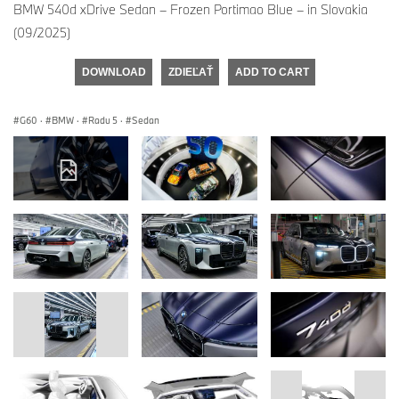
BMW 540d xDrive Sedan – Frozen Portimao Blue – in Slovakia
(09/2025)
DOWNLOAD
ZDIEĽAŤ
ADD TO CART
G60
·
BMW
·
Radu 5
·
Sedan