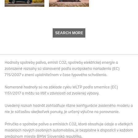
SEARCH MORE
Hodnoty spotreby paliva, emisií CO2, spotreby elektrickej energie a
zobrazené rozsahy sú stanovené podľa európskeho nariadenia (EC)
715/2007 v znení uplatniteľnom v čase typového schválenia.
Namerané hodnoty sú na základe cyklu WLTP podľa smernice (EC)
1151/2017 a môžu sa líšiť v závislosti od zvolenej výbavy.
Uvedený rozsah hodnôt zohľadňuje rôzne konfigurácie zvoleného modelu a
nie je súčasťou akejkoľvek ponuky, je určený výlučne na porovnanie.
Príručka o spotrebe paliva a emisiách CO2, ktorá obsahuje údaje o všetkých
modeloch nových osobných automobilov, je bezplatne k dispozícii v každom
predajnom mieste BMW Slovenská republika.