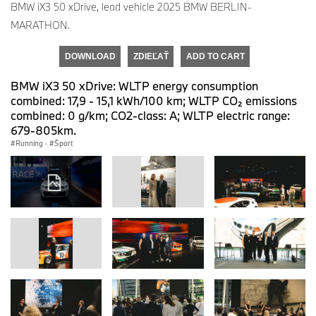
BMW iX3 50 xDrive, lead vehicle 2025 BMW BERLIN-
MARATHON.
DOWNLOAD
ZDIEĽAŤ
ADD TO CART
BMW iX3 50 xDrive: WLTP energy consumption
combined: 17,9 - 15,1 kWh/100 km; WLTP CO₂ emissions
combined: 0 g/km; CO2-class: A; WLTP electric range:
679-805km.
Running
·
Šport