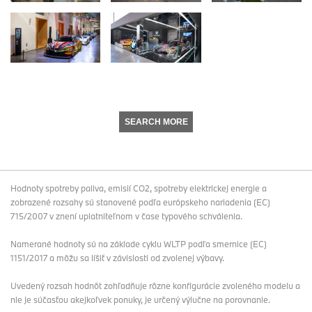
SEARCH MORE
Hodnoty spotreby paliva, emisií CO2, spotreby elektrickej energie a
zobrazené rozsahy sú stanovené podľa európskeho nariadenia (EC)
715/2007 v znení uplatniteľnom v čase typového schválenia.
Namerané hodnoty sú na základe cyklu WLTP podľa smernice (EC)
1151/2017 a môžu sa líšiť v závislosti od zvolenej výbavy.
Uvedený rozsah hodnôt zohľadňuje rôzne konfigurácie zvoleného modelu a
nie je súčasťou akejkoľvek ponuky, je určený výlučne na porovnanie.