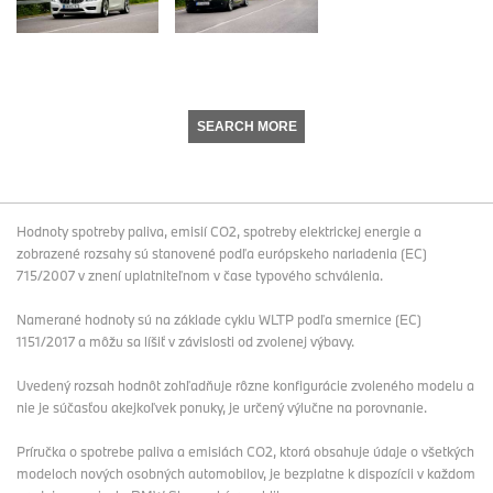
SEARCH MORE
Hodnoty spotreby paliva, emisií CO2, spotreby elektrickej energie a
zobrazené rozsahy sú stanovené podľa európskeho nariadenia (EC)
715/2007 v znení uplatniteľnom v čase typového schválenia.
Namerané hodnoty sú na základe cyklu WLTP podľa smernice (EC)
1151/2017 a môžu sa líšiť v závislosti od zvolenej výbavy.
Uvedený rozsah hodnôt zohľadňuje rôzne konfigurácie zvoleného modelu a
nie je súčasťou akejkoľvek ponuky, je určený výlučne na porovnanie.
Príručka o spotrebe paliva a emisiách CO2, ktorá obsahuje údaje o všetkých
modeloch nových osobných automobilov, je bezplatne k dispozícii v každom