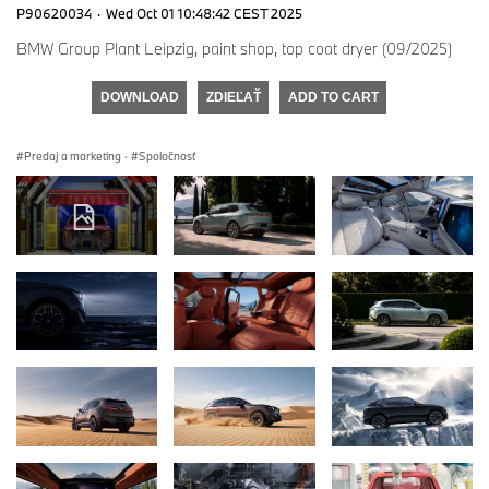
P90620034
·
Wed Oct 01 10:48:42 CEST 2025
BMW Group Plant Leipzig, paint shop, top coat dryer (09/2025)
DOWNLOAD
ZDIEĽAŤ
ADD TO CART
Predaj a marketing
·
Spoločnosť