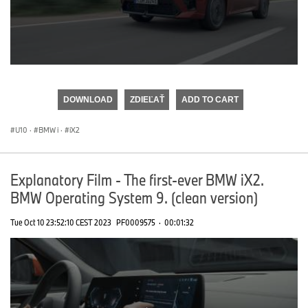
0
seconds
of
DOWNLOAD
ZDIEĽAŤ
ADD TO CART
0
seconds
U10
·
BMW i
·
iX2
Explanatory Film - The first-ever BMW iX2.
BMW Operating System 9. (clean version)
Tue Oct 10 23:52:10 CEST 2023
PF0009575
·
00:01:32