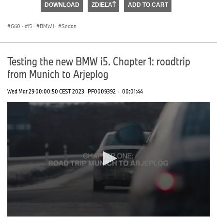
DOWNLOAD
ZDIEĽAŤ
ADD TO CART
0
seconds
G60
·
i5
·
BMW i
·
Sedan
Testing the new BMW i5. Chapter 1: roadtrip
from Munich to Arjeplog
Wed Mar 29 00:00:50 CEST 2023
PF0009392
·
00:01:44