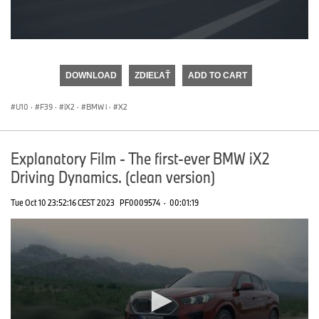
0
seconds
of
DOWNLOAD
ZDIEĽAŤ
ADD TO CART
0
seconds
U10
·
F39
·
iX2
·
BMW i
·
X2
Explanatory Film - The first-ever BMW iX2
Driving Dynamics. (clean version)
Tue Oct 10 23:52:16 CEST 2023
PF0009574
·
00:01:19