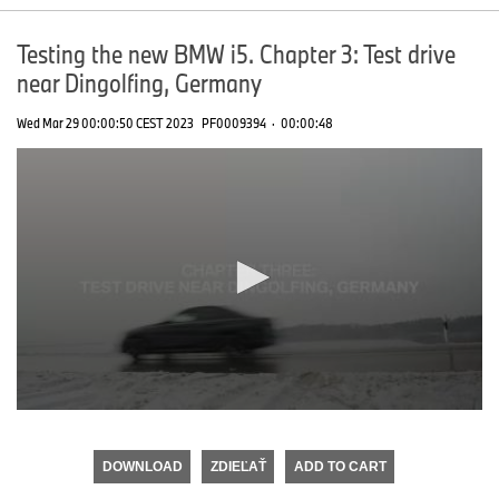
Testing the new BMW i5. Chapter 3: Test drive
near Dingolfing, Germany
Wed Mar 29 00:00:50 CEST 2023
PF0009394
·
00:00:48
0
seconds
of
DOWNLOAD
ZDIEĽAŤ
ADD TO CART
0
seconds