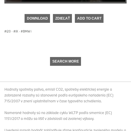
0
seconds
of
DOWNLOAD
ZDIEĽAŤ
ADD TO CART
0
seconds
i20
·
iX
·
BMW i
SEARCH MORE
Hodnoty spotreby paliva, emisií CO2, spotreby elektrickej energie a
zobrazené rozsahy sú stanovené podľa európskeho nariadenia (EC)
715/2007 v znení uplatniteľnom v čase typového schválenia.
Namerané hodnoty sú na základe cyklu WLTP podľa smernice (EC)
1151/2017 a môžu sa líšiť v závislosti od zvolenej výbavy.
Uvedený rozsah hodnôt zohľadňuje rôzne konfigurácie zvoleného modelu a