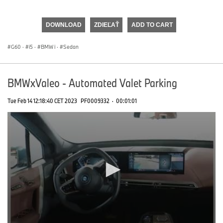
0
seconds
of
DOWNLOAD
ZDIEĽAŤ
ADD TO CART
0
seconds
G60
·
i5
·
BMW i
·
Sedan
BMWxValeo - Automated Valet Parking
Tue Feb 14 12:18:40 CET 2023
PF0009332
·
00:01:01