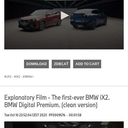
0
seconds
of
DOWNLOAD
ZDIEĽAŤ
ADD TO CART
0
seconds
U10
·
iX2
·
BMW i
Explanatory Film - The first-ever BMW iX2.
BMW Digital Premium. (clean version)
Tue Oct 10 23:52:04 CEST 2023
PF0009576
·
00:01:58