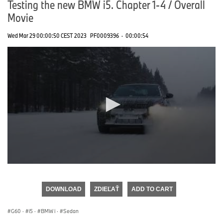
Testing the new BMW i5. Chapter 1-4 / Overall
Movie
Wed Mar 29 00:00:50 CEST 2023
PF0009396
·
00:00:54
0
seconds
of
DOWNLOAD
ZDIEĽAŤ
ADD TO CART
0
seconds
G60
·
i5
·
BMW i
·
Sedan