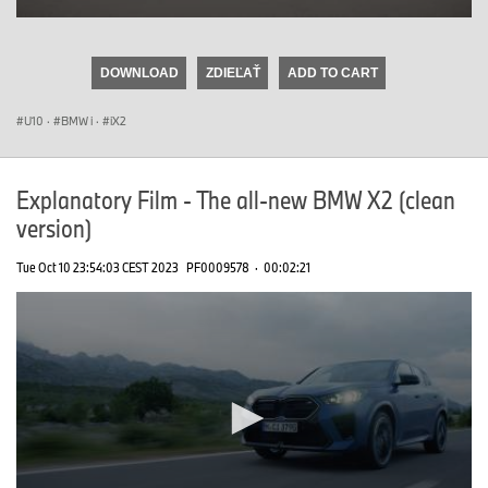
0
seconds
of
DOWNLOAD
ZDIEĽAŤ
ADD TO CART
0
seconds
U10
·
BMW i
·
iX2
Explanatory Film - The all-new BMW X2 (clean
version)
Tue Oct 10 23:54:03 CEST 2023
PF0009578
·
00:02:21