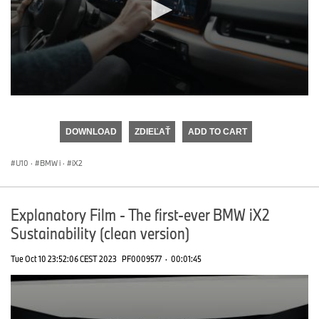
0
seconds
of
DOWNLOAD
ZDIEĽAŤ
ADD TO CART
0
seconds
U10
·
BMW i
·
iX2
Explanatory Film - The first-ever BMW iX2
Sustainability (clean version)
Tue Oct 10 23:52:06 CEST 2023
PF0009577
·
00:01:45