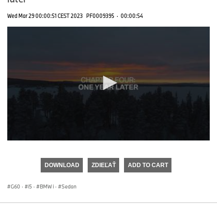
Wed Mar 29 00:00:51 CEST 2023
PF0009395
·
00:00:54
0
seconds
of
DOWNLOAD
ZDIEĽAŤ
ADD TO CART
0
seconds
G60
·
i5
·
BMW i
·
Sedan