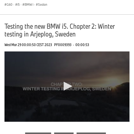
G60
·
i5
·
BMW i
·
Sedan
Testing the new BMW i5. Chapter 2: Winter
testing in Arjeplog, Sweden
Wed Mar 29 00:00:50 CEST 2023
PF0009393
·
00:00:53
0
seconds
of