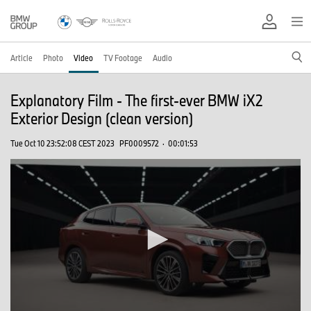
Article
Photo
Video
TV Footage
Audio
Explanatory Film - The first-ever BMW iX2
Exterior Design (clean version)
Tue Oct 10 23:52:08 CEST 2023
PF0009572
·
00:01:53