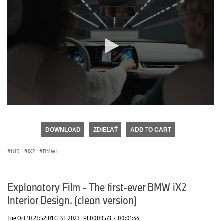
0
seconds
of
DOWNLOAD
ZDIEĽAŤ
ADD TO CART
0
seconds
U10
·
iX2
·
BMW i
Explanatory Film - The first-ever BMW iX2
Interior Design. (clean version)
Tue Oct 10 23:52:01 CEST 2023
PF0009573
·
00:01:44