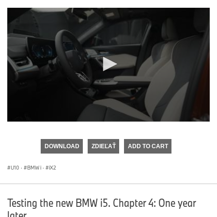
0
seconds
of
DOWNLOAD
ZDIEĽAŤ
ADD TO CART
0
seconds
U10
·
BMW i
·
iX2
Testing the new BMW i5. Chapter 4: One year
later