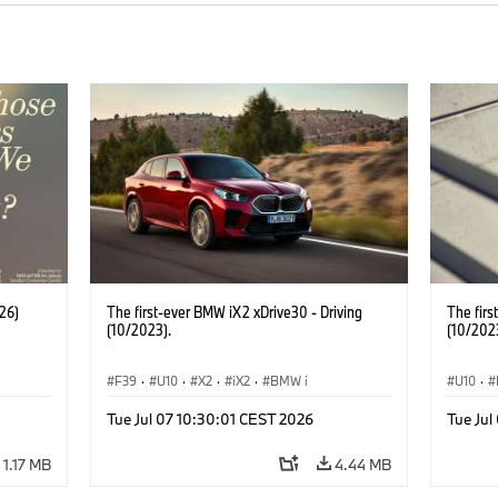
26)
The first-ever BMW iX2 xDrive30 - Driving
The firs
(10/2023).
(10/202
F39
·
U10
·
X2
·
iX2
·
BMW i
U10
·
Tue Jul 07 10:30:01 CEST 2026
Tue Jul
1.17 MB
4.44 MB