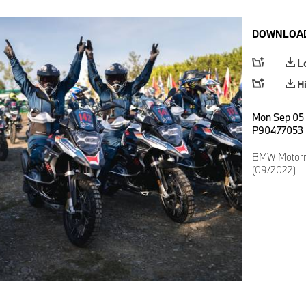
DOWNLOAD
L
H
Mon Sep 05 
P90477053
BMW Motorr
(09/2022)