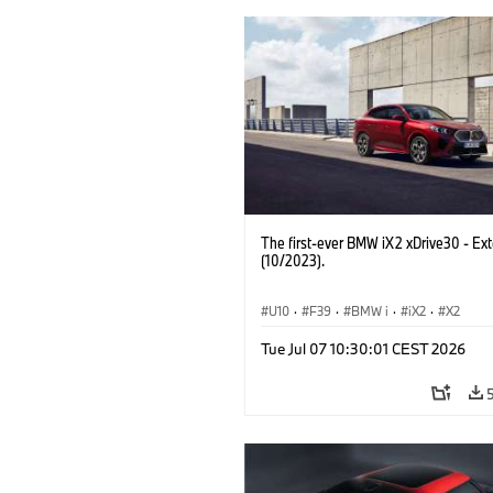
The first-ever BMW iX2 xDrive30 - Ext
(10/2023).
U10
·
F39
·
BMW i
·
iX2
·
X2
Tue Jul 07 10:30:01 CEST 2026