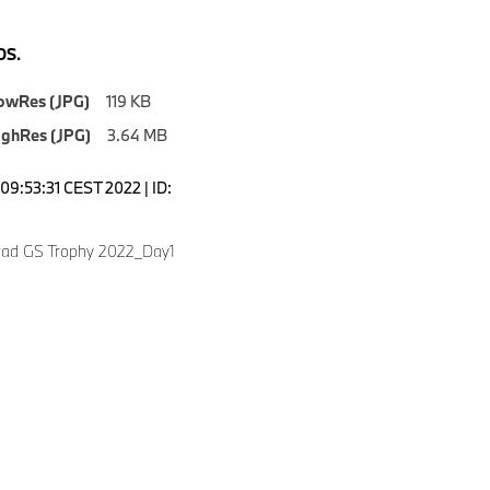
S.
owRes (JPG)
119 KB
ighRes (JPG)
3.64 MB
09:53:31 CEST 2022 | ID:
ad GS Trophy 2022_Day1