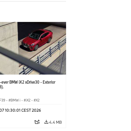
t-ever BMW iX2 xDrive30 - Exterior
3).
F39
·
BMW i
·
iX2
·
X2
 07 10:30:01 CEST 2026
4.4 MB