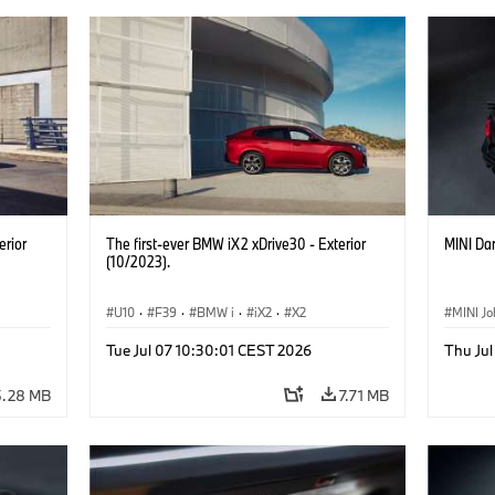
erior
The first-ever BMW iX2 xDrive30 - Exterior
MINI Dar
(10/2023).
U10
·
F39
·
BMW i
·
iX2
·
X2
MINI J
Tue Jul 07 10:30:01 CEST 2026
Thu Jul
5.28 MB
7.71 MB