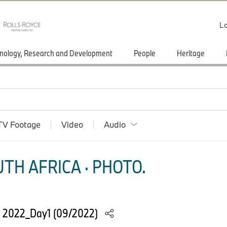
Lo
nology, Research and Development
People
Heritage
TV Footage
Video
Audio
TH AFRICA · PHOTO.
 2022_Day1 (09/2022)