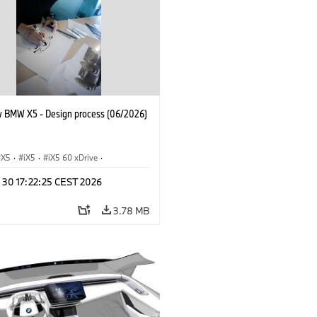
 BMW X5 - Design process (06/2026)
X5
·
iX5
·
iX5 60 xDrive
·
drogen
·
BMW M Cars
·
X5 M
·
n 30 17:22:25 CEST 2026
xDrive
·
BMW
·
X5 50e xDrive
·
0
3.78 MB