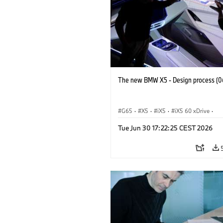
The new BMW X5 - Design process (0
G65
·
X5
·
iX5
·
iX5 60 xDrive
·
iX5 Hydrogen
·
BMW M Cars
·
X5 M
Tue Jun 30 17:22:25 CEST 2026
X5 40 xDrive
·
BMW
·
X5 50e xDrive
X5 M60