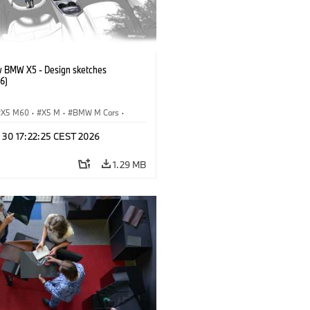
 BMW X5 - Design sketches
6)
X5 M60
·
X5 M
·
BMW M Cars
·
M
·
iX5 60 xDrive
·
iX5
·
n 30 17:22:25 CEST 2026
drogen
·
BMW
·
X5
·
X5 40 xDrive
1.29 MB