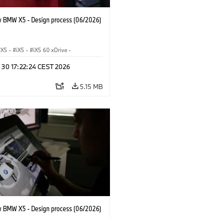
 BMW X5 - Design process (06/2026)
X5
·
iX5
·
iX5 60 xDrive
·
drogen
·
BMW M Cars
·
X5 M
·
n 30 17:22:24 CEST 2026
xDrive
·
BMW
·
X5 50e xDrive
·
0
5.15 MB
 BMW X5 - Design process (06/2026)