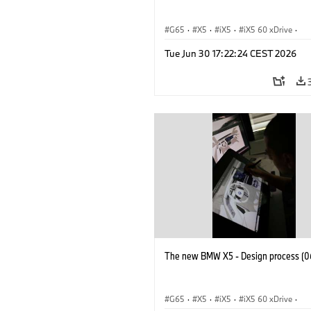
G65
·
X5
·
iX5
·
iX5 60 xDrive
·
iX5 Hydrogen
·
BMW M Cars
·
X5 M
Tue Jun 30 17:22:24 CEST 2026
X5 40 xDrive
·
BMW
·
X5 50e xDrive
X5 M60
The new BMW X5 - Design process (0
G65
·
X5
·
iX5
·
iX5 60 xDrive
·