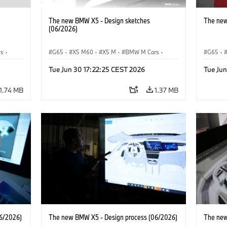
The new BMW X5 - Design sketches
The new
(06/2026)
rs
·
G65
·
X5 M60
·
X5 M
·
BMW M Cars
·
G65
·
BMW M
·
iX5 60 xDrive
·
iX5
·
iX5 Hy
Tue Jun 30 17:22:25 CEST 2026
Tue Ju
xDrive
iX5 Hydrogen
·
BMW
·
X5
·
X5 40 xDrive
X5 40 
X5 M6
1.74 MB
1.37 MB
6/2026)
The new BMW X5 - Design process (06/2026)
The new