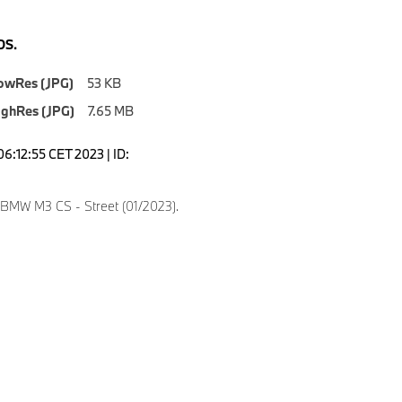
S.
owRes (JPG)
53 KB
ighRes (JPG)
7.65 MB
6:12:55 CET 2023 | ID:
4
 BMW M3 CS - Street (01/2023).