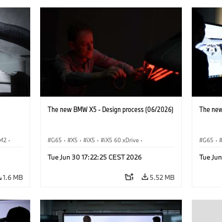
The new BMW X5 - Design process (06/2026)
The new
M2
·
G65
·
X5
·
iX5
·
iX5 60 xDrive
·
G65
·
iX5 Hydrogen
·
BMW M Cars
·
X5 M
·
iX5 Hy
Tue Jun 30 17:22:25 CEST 2026
Tue Ju
X5 40 xDrive
·
BMW
·
X5 50e xDrive
·
X5 40 
X5 M60
X5 M6
1.6 MB
5.52 MB