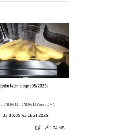
gnite technology. (05/2026)
S
·
BMW M
·
BMW M Cars
·
M2
·
M4
n 03 00:05:43 CEST 2026
1.74 MB