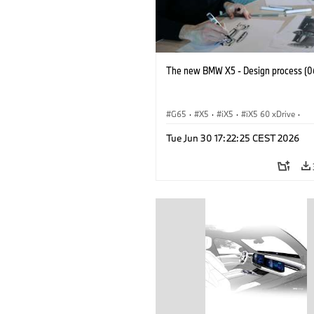
The new BMW X5 - Design process (0
G65
·
X5
·
iX5
·
iX5 60 xDrive
·
iX5 Hydrogen
·
BMW M Cars
·
X5 M
Tue Jun 30 17:22:25 CEST 2026
X5 40 xDrive
·
BMW
·
X5 50e xDrive
X5 M60