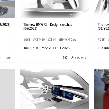
6/2026)
The new BMW X5 - Design sketches
The new
(06/2026)
(06/202
G65
·
X5 M60
·
X5 M
·
BMW M Cars
·
G65
·
·
BMW M
·
iX5 60 xDrive
·
iX5
·
BMW 
Tue Jun 30 17:22:25 CEST 2026
Tue Ju
·
iX5 Hydrogen
·
BMW
·
X5
·
X5 40 xDrive
iX5 Hy
3.61 MB
1.15 MB