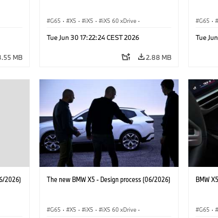
G65
·
X5
·
iX5
·
iX5 60 xDrive
·
G65
·
·
iX5 Hydrogen
·
BMW M Cars
·
X5 M
·
iX5 Hy
Tue Jun 30 17:22:24 CEST 2026
Tue Ju
·
X5 40 xDrive
·
BMW
·
X5 50e xDrive
·
X5 40 
X5 M60
X5 M6
3.55 MB
2.88 MB
6/2026)
The new BMW X5 - Design process (06/2026)
BMW X5 
G65
·
X5
·
iX5
·
iX5 60 xDrive
·
G65
·