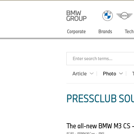
Corporate
Brands
Tech
Enter search terms...
Article
Photo
PRESSCLUB SOU
The all-new BMW M3 CS - 
G80
·
BMW M Cars
·
M3