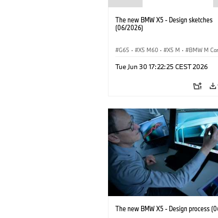
The new BMW X5 - Design sketches
(06/2026)
G65
·
X5 M60
·
X5 M
·
BMW M Ca
BMW M
·
iX5 60 xDrive
·
iX5
·
Tue Jun 30 17:22:25 CEST 2026
iX5 Hydrogen
·
BMW
·
X5
·
X5 40 
The new BMW X5 - Design process (0