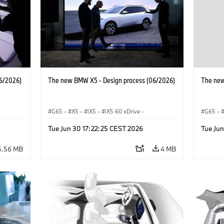
6/2026)
The new BMW X5 - Design process (06/2026)
The new
G65
·
X5
·
iX5
·
iX5 60 xDrive
·
G65
·
·
iX5 Hydrogen
·
BMW M Cars
·
X5 M
·
iX5 Hy
Tue Jun 30 17:22:25 CEST 2026
Tue Ju
·
X5 40 xDrive
·
BMW
·
X5 50e xDrive
·
X5 40 
X5 M60
X5 M6
5.56 MB
4 MB