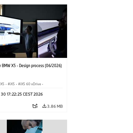
 BMW X5 - Design process (06/2026)
X5
·
iX5
·
iX5 60 xDrive
·
drogen
·
BMW M Cars
·
X5 M
·
n 30 17:22:25 CEST 2026
xDrive
·
BMW
·
X5 50e xDrive
·
0
3.86 MB