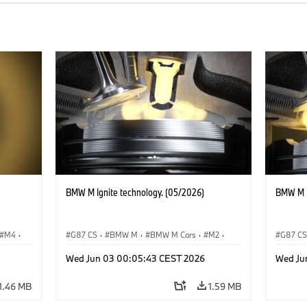
BMW M Ignite technology. (05/2026)
BMW M I
M4
·
G87 CS
·
BMW M
·
BMW M Cars
·
M2
·
G87 C
M3
·
M4
M3
·
Wed Jun 03 00:05:43 CEST 2026
Wed Ju
1.46 MB
1.59 MB