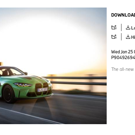
DOWNLOAD
L
H
Wed Jan 25 0
P9049269
The all-new