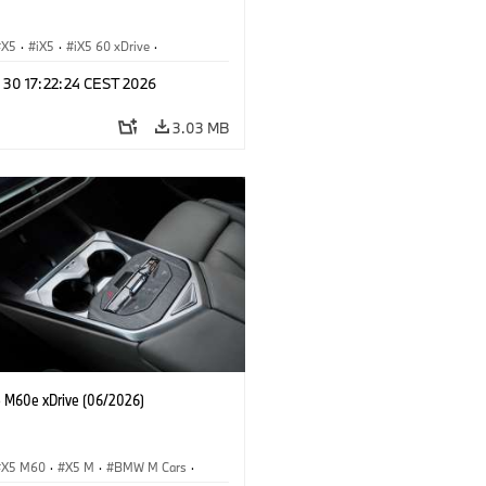
X5
·
iX5
·
iX5 60 xDrive
·
drogen
·
BMW M Cars
·
X5 M
·
n 30 17:22:24 CEST 2026
xDrive
·
BMW
·
X5 50e xDrive
·
0
3.03 MB
M60e xDrive (06/2026)
X5 M60
·
X5 M
·
BMW M Cars
·