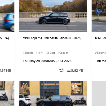
1/2026)
MINI Cooper SE Paul Smith Edition (01/2026)
MINI Co
Electric
·
MINI
·
3 Door
·
Cooper
Electric
Thu May 28 00:06:05 CEST 2026
Thu Ma
5.37 MB
3.82 MB