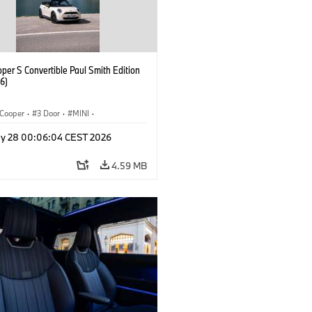
per S Convertible Paul Smith Edition
6)
Cooper
·
3 Door
·
MINI
·
Convertible
y 28 00:06:04 CEST 2026
4.59 MB