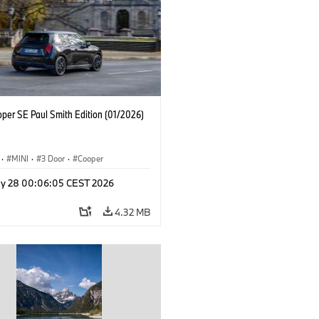
oper SE Paul Smith Edition (01/2026)
·
MINI
·
3 Door
·
Cooper
y 28 00:06:05 CEST 2026
4.32 MB