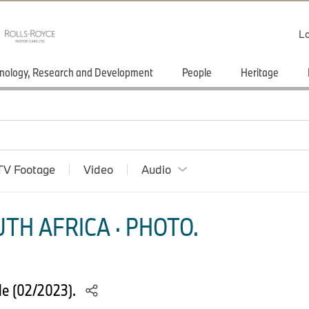
Lo
nology, Research and Development
People
Heritage
TV Footage
Video
Audio
TH AFRICA · PHOTO.
le (02/2023).