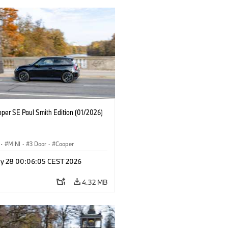
oper SE Paul Smith Edition (01/2026)
·
MINI
·
3 Door
·
Cooper
y 28 00:06:05 CEST 2026
4.32 MB