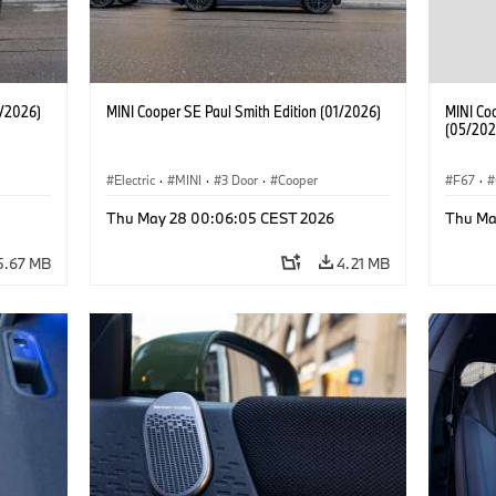
1/2026)
MINI Cooper SE Paul Smith Edition (01/2026)
MINI Coo
(05/202
Electric
·
MINI
·
3 Door
·
Cooper
F67
·
Cooper 
Thu May 28 00:06:05 CEST 2026
Thu Ma
5.67 MB
4.21 MB