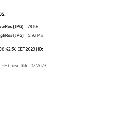
S.
owRes (JPG)
79 KB
ighRes (JPG)
5.92 MB
08:42:56 CET 2023 | ID:
0
 SE Convertible (02/2023).