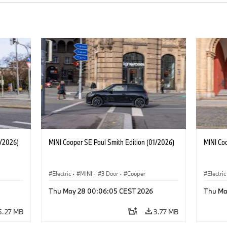
1/2026)
MINI Cooper SE Paul Smith Edition (01/2026)
MINI Co
Electric
·
MINI
·
3 Door
·
Cooper
Electric
Thu May 28 00:06:05 CEST 2026
Thu Ma
5.27 MB
3.77 MB