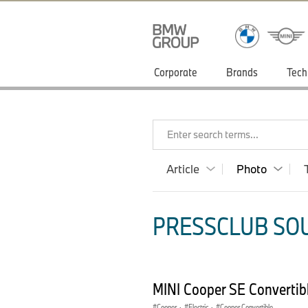
Corporate
Brands
Tech
Enter search terms...
Article
Photo
PRESSCLUB SOU
MINI Cooper SE Convertib
Cooper
·
Electric
·
Cooper Convertible