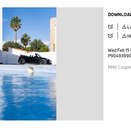
DOWNLOAD
L
H
Wed Feb 15 
P9049399
MINI Cooper