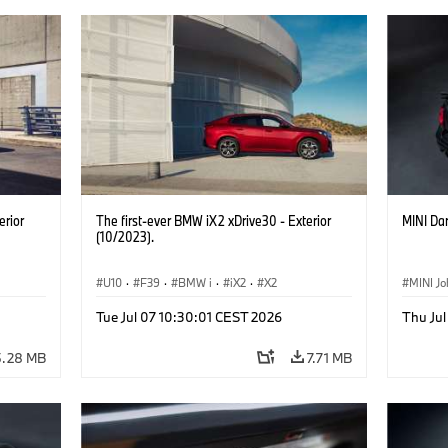
erior
The first-ever BMW iX2 xDrive30 - Exterior
MINI Dar
(10/2023).
U10
·
F39
·
BMW i
·
iX2
·
X2
MINI J
Tue Jul 07 10:30:01 CEST 2026
Thu Jul
5.28 MB
7.71 MB