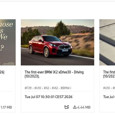
26)
The first-ever BMW iX2 xDrive30 - Driving
The firs
(10/2023).
(10/202
F39
·
U10
·
X2
·
iX2
·
BMW i
U10
·
Tue Jul 07 10:30:01 CEST 2026
Tue Jul
1.17 MB
4.44 MB