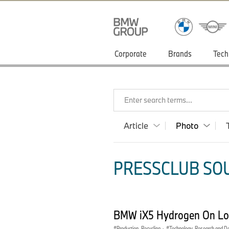
Corporate
Brands
Tech
Enter search terms...
Article
Photo
PRESSCLUB SOU
BMW iX5 Hydrogen On Loc
Production, Recycling
·
Technology, Research and D