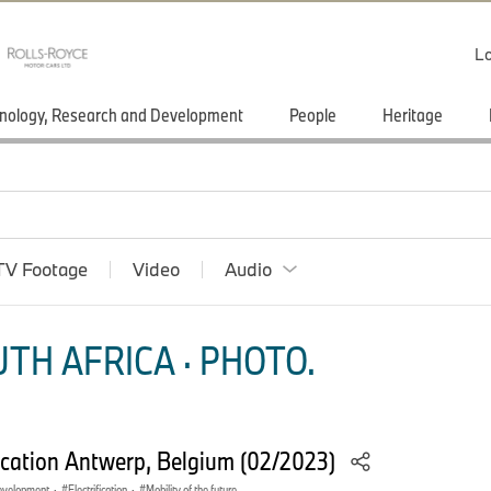
Lo
nology, Research and Development
People
Heritage
TV Footage
Video
Audio
TH AFRICA · PHOTO.
ation Antwerp, Belgium (02/2023)
evelopment
·
Electrification
·
Mobility of the future