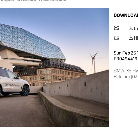
DOWNLOAD
L
H
Sun Feb 26 1
P90494419
BMW iX5 Hy
Belgium (02