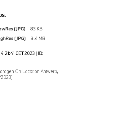
S.
owRes (JPG)
83 KB
ighRes (JPG)
8.4 MB
4:21:41 CET 2023 | ID:
drogen On Location Antwerp,
/2023)