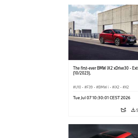
The first-ever BMW iX2 xDrive30 - Ext
(10/2023).
U10
·
F39
·
BMW i
·
iX2
·
X2
Tue Jul 07 10:30:01 CEST 2026