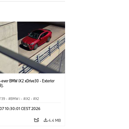
t-ever BMW iX2 xDrive30 - Exterior
3).
F39
·
BMW i
·
iX2
·
X2
 07 10:30:01 CEST 2026
4.4 MB