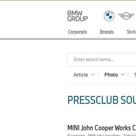
Corporate
Brands
Tech
Enter search terms...
Article
Photo
PRESSCLUB SOU
MINI John Cooper Works 
Countryman
·
MINI John Cooper Works
·
John Co