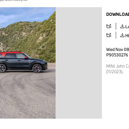
DOWNLOAD
L
H
Wed Nov 08 
P90530276
MINI John 
(11/2023).