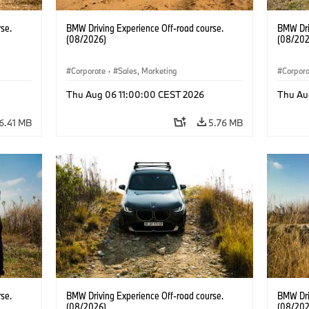
se.
BMW Driving Experience Off-road course.
BMW Dri
(08/2026)
(08/202
Corporate
·
Sales, Marketing
Corpor
Thu Aug 06 11:00:00 CEST 2026
Thu Au
6.41 MB
5.76 MB
se.
BMW Driving Experience Off-road course.
BMW Dri
(08/2026)
(08/202