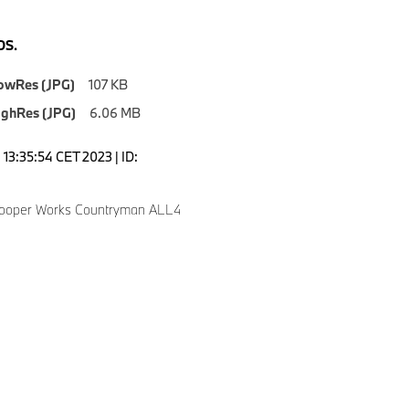
S.
owRes (JPG)
107 KB
ighRes (JPG)
6.06 MB
13:35:54 CET 2023 | ID:
Cooper Works Countryman ALL4