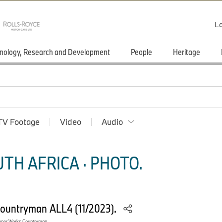
Lo
nology, Research and Development
People
Heritage
TV Footage
Video
Audio
TH AFRICA · PHOTO.
Countryman ALL4 (11/2023).
oper Works Countryman