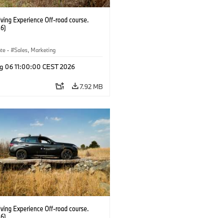
ving Experience Off-road course.
6)
ate
·
Sales, Marketing
g 06 11:00:00 CEST 2026
7.92 MB
ving Experience Off-road course.
6)