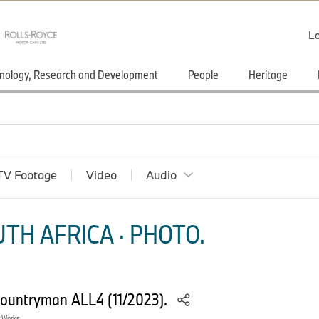
Lo
nology, Research and Development
People
Heritage
TV Footage
Video
Audio
TH AFRICA · PHOTO.
Countryman ALL4 (11/2023).
r Works