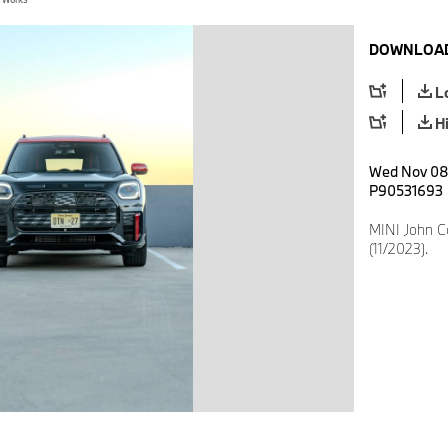
DOWNLOAD
L
H
Wed Nov 08 
P90531693
MINI John 
(11/2023).