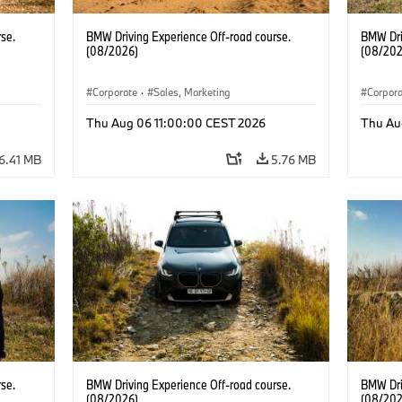
se.
BMW Driving Experience Off-road course.
BMW Dri
(08/2026)
(08/202
Corporate
·
Sales, Marketing
Corpor
Thu Aug 06 11:00:00 CEST 2026
Thu Au
6.41 MB
5.76 MB
se.
BMW Driving Experience Off-road course.
BMW Dri
(08/2026)
(08/202