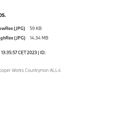
S.
owRes (JPG)
59 KB
ighRes (JPG)
14.34 MB
13:35:57 CET 2023 | ID:
Cooper Works Countryman ALL4