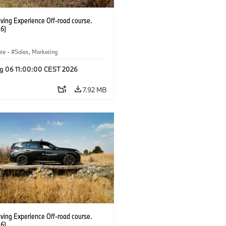
ving Experience Off-road course.
6)
ate
·
Sales, Marketing
g 06 11:00:00 CEST 2026
7.92 MB
ving Experience Off-road course.
6)