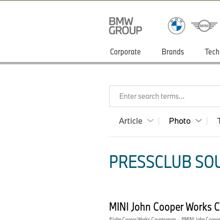
Corporate
Brands
Tech
Enter search terms...
Article
Photo
PRESSCLUB SOU
MINI John Cooper Works 
John Cooper Works Countryman
·
MINI John Coope