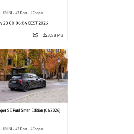
·
MINI
·
3 Door
·
Cooper
y 28 00:06:04 CEST 2026
3.58 MB
oper SE Paul Smith Edition (01/2026)
·
MINI
·
3 Door
·
Cooper