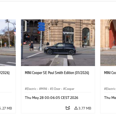
1/2026)
MINI Cooper SE Paul Smith Edition (01/2026)
MINI Co
Electric
·
MINI
·
3 Door
·
Cooper
Electric
Thu May 28 00:06:05 CEST 2026
Thu Ma
5.27 MB
3.77 MB