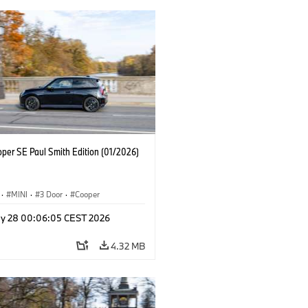
oper SE Paul Smith Edition (01/2026)
·
MINI
·
3 Door
·
Cooper
y 28 00:06:05 CEST 2026
4.32 MB