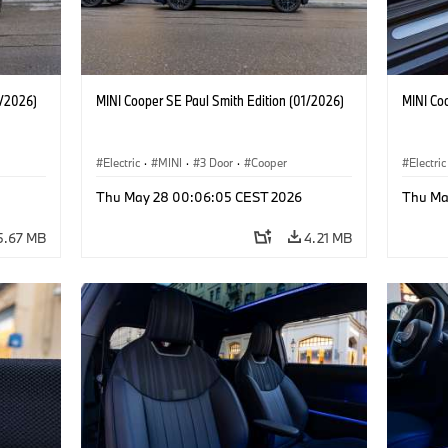
1/2026)
MINI Cooper SE Paul Smith Edition (01/2026)
MINI Co
Electric
·
MINI
·
3 Door
·
Cooper
Electric
Thu May 28 00:06:05 CEST 2026
Thu Ma
5.67 MB
4.21 MB