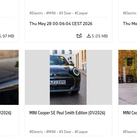
Electric
·
MINI
·
3 Door
·
Cooper
Electric
Thu May 28 00:06:04 CEST 2026
Thu Ma
4.97 MB
5.05 MB
1/2026)
MINI Cooper SE Paul Smith Edition (01/2026)
MINI Co
Electric
·
MINI
·
3 Door
·
Cooper
Electric