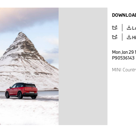
DOWNLOAD
L
H
Mon Jan 29 
P90536143
MINI Countr