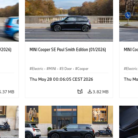
1/2026)
MINI Cooper SE Paul Smith Edition (01/2026)
MINI Co
Electric
·
MINI
·
3 Door
·
Cooper
Electric
Thu May 28 00:06:05 CEST 2026
Thu Ma
5.37 MB
3.82 MB