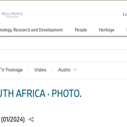
Lo
nology, Research and Development
People
Heritage
TV Footage
Video
Audio
TH AFRICA · PHOTO.
 (01/2024)