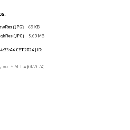
S.
owRes (JPG)
69 KB
ighRes (JPG)
5.69 MB
14:33:44 CET 2024 | ID:
yman S ALL 4 (01/2024)