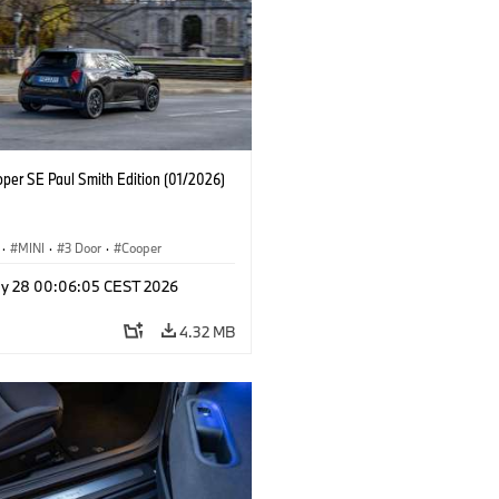
oper SE Paul Smith Edition (01/2026)
·
MINI
·
3 Door
·
Cooper
y 28 00:06:05 CEST 2026
4.32 MB