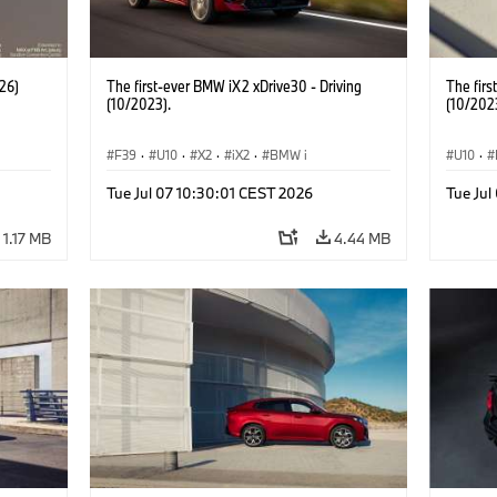
26)
The first-ever BMW iX2 xDrive30 - Driving
The firs
(10/2023).
(10/202
F39
·
U10
·
X2
·
iX2
·
BMW i
U10
·
Tue Jul 07 10:30:01 CEST 2026
Tue Jul
1.17 MB
4.44 MB