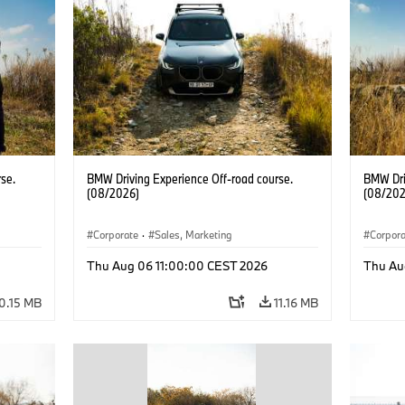
se.
BMW Driving Experience Off-road course.
BMW Dri
(08/2026)
(08/202
Corporate
·
Sales, Marketing
Corpor
Thu Aug 06 11:00:00 CEST 2026
Thu Au
0.15 MB
11.16 MB