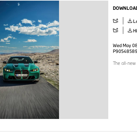
DOWNLOAD
L
H
Wed May 08 
P9054858
The all-ne