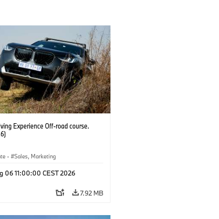
ving Experience Off-road course.
6)
ate
·
Sales, Marketing
g 06 11:00:00 CEST 2026
7.92 MB