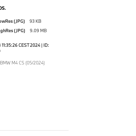
S.
owRes (JPG)
93 KB
ighRes (JPG)
9.09 MB
11:35:26 CEST 2024 | ID:
9
w BMW M4 CS (05/2024)