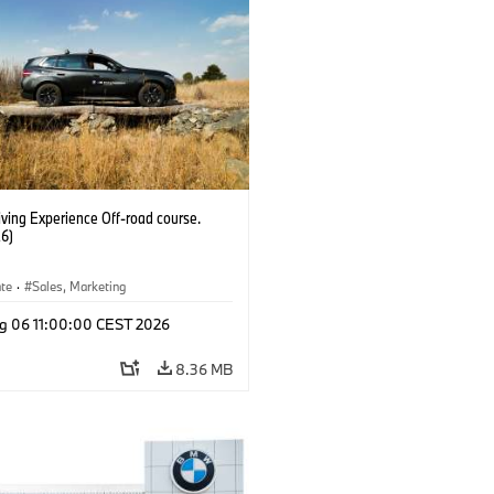
ving Experience Off-road course.
6)
ate
·
Sales, Marketing
g 06 11:00:00 CEST 2026
8.36 MB