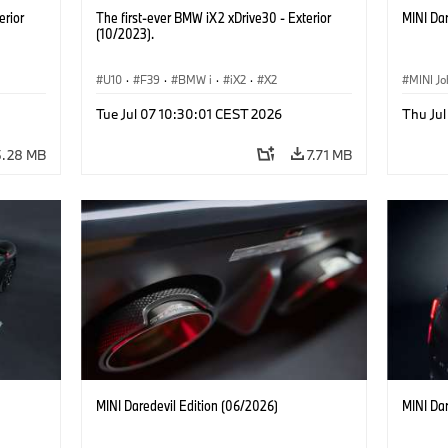
erior
The first-ever BMW iX2 xDrive30 - Exterior
MINI Dar
(10/2023).
U10
·
F39
·
BMW i
·
iX2
·
X2
MINI J
Tue Jul 07 10:30:01 CEST 2026
Thu Jul
5.28 MB
7.71 MB
MINI Daredevil Edition (06/2026)
MINI Dar