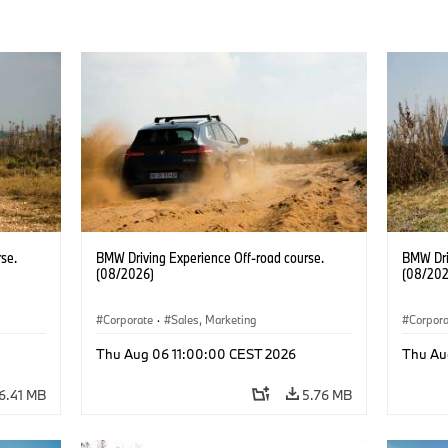
se.
BMW Driving Experience Off-road course.
BMW Dri
(08/2026)
(08/202
Corporate
·
Sales, Marketing
Corpor
Thu Aug 06 11:00:00 CEST 2026
Thu Au
6.41 MB
5.76 MB