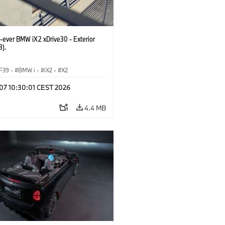
t-ever BMW iX2 xDrive30 - Exterior
3).
F39
·
BMW i
·
iX2
·
X2
 07 10:30:01 CEST 2026
4.4 MB