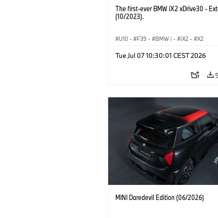
The first-ever BMW iX2 xDrive30 - Ext
(10/2023).
U10
·
F39
·
BMW i
·
iX2
·
X2
Tue Jul 07 10:30:01 CEST 2026
MINI Daredevil Edition (06/2026)