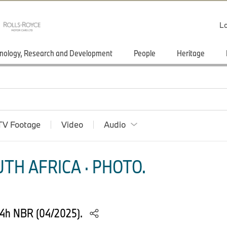
Lo
nology, Research and Development
People
Heritage
TV Footage
Video
Audio
TH AFRICA · PHOTO.
24h NBR (04/2025).