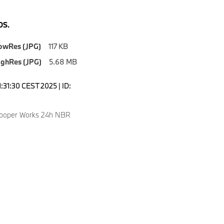
S.
owRes (JPG)
117 KB
ighRes (JPG)
5.68 MB
1:31:30 CEST 2025 | ID:
Cooper Works 24h NBR