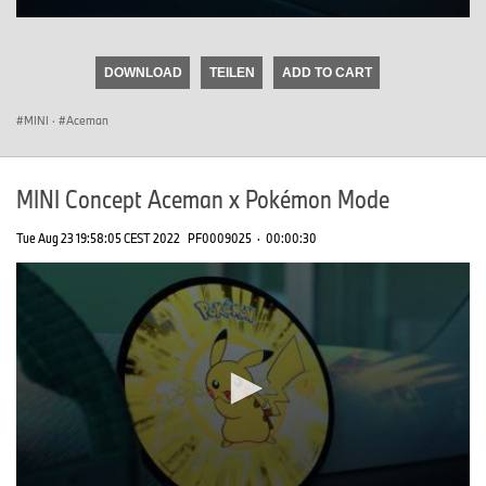
0
seconds
of
DOWNLOAD
TEILEN
ADD TO CART
0
seconds
MINI
·
Aceman
MINI Concept Aceman x Pokémon Mode
Tue Aug 23 19:58:05 CEST 2022
PF0009025
·
00:00:30