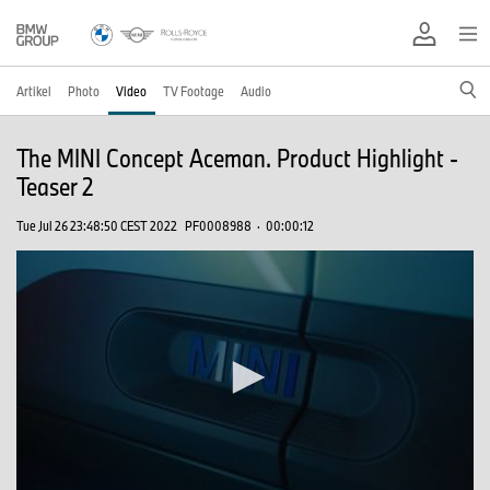
Artikel
Photo
Video
TV Footage
Audio
The MINI Concept Aceman. Product Highlight -
Teaser 2
Tue Jul 26 23:48:50 CEST 2022
PF0008988
·
00:00:12