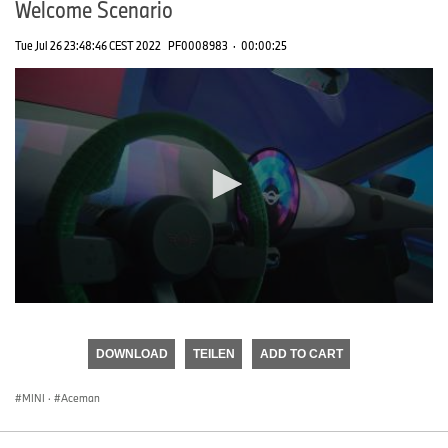
Welcome Scenario
Tue Jul 26 23:48:46 CEST 2022
PF0008983
·
00:00:25
0
seconds
of
DOWNLOAD
TEILEN
ADD TO CART
0
seconds
MINI
·
Aceman