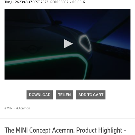
Tue Jul 26 23:48:47 CEST 2022
PF0008982
·
00:00:12
0
seconds
of
DOWNLOAD
TEILEN
ADD TO CART
0
seconds
MINI
·
Aceman
The MINI Concept Aceman. Product Highlight -