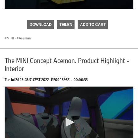
0
seconds
of
DOWNLOAD
TEILEN
ADD TO CART
0
seconds
MINI
·
Aceman
The MINI Concept Aceman. Product Highlight -
Interior
Tue Jul 26 23:48:51 CEST 2022
PF0008985
·
00:00:33