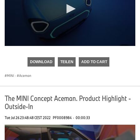
0
seconds
of
DOWNLOAD
TEILEN
ADD TO CART
0
seconds
MINI
·
Aceman
The MINI Concept Aceman. Product Highlight -
Outside-In
Tue Jul 26 23:48:48 CEST 2022
PF0008984
·
00:00:33