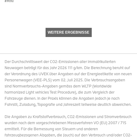
MINI
WEITERE ERGEBNISSE
Der Durchschnittswert der CO2-Emissionen aller immatrikulierten
Neuwagen beträgt für das Jahr 2026 111 g/km. Die Berechnung beruht auf
der Verordnung des UVEK über Angaben auf der Energieetikette von neuen
Personenwagen (VEE-PLS) vom 02. Juli 2025. Die Verbrauchsangaben
sind Normverbrauchs-Angaben gemäss dem WLTP (Worldwide
harmonized Light vehicles Test Procedure), die zum Vergleich der
Fahrzeuge dienen. In der Praxis können die Angaben jedoch je nach
Fahrstil, Zuladung, Topografie und Jahreszeit teilweise deutlich abweichen.
Die Angaben zu Kraftstoffverbrauch, CO2-Emissionen und Stromverbrauch
wurden nach dem vorgeschriebenen Messverfahren VO (EU) 2007 / 715
ermittelt. Für die Bemessung von Steuern und anderen
fahrzeugbezogenen Abgaben, die (auch) auf den Verbrauch und/oder CO2-