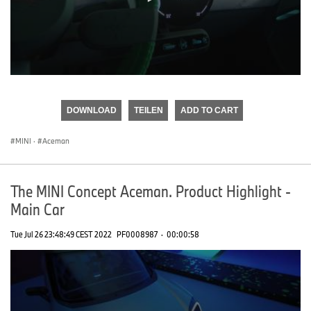
0
seconds
of
DOWNLOAD
TEILEN
ADD TO CART
0
seconds
MINI
·
Aceman
The MINI Concept Aceman. Product Highlight -
Main Car
Tue Jul 26 23:48:49 CEST 2022
PF0008987
·
00:00:58