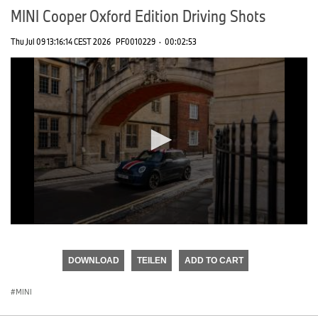
MINI Cooper Oxford Edition Driving Shots
Thu Jul 09 13:16:14 CEST 2026
PF0010229
·
00:02:53
0
seconds
of
DOWNLOAD
TEILEN
ADD TO CART
0
seconds
MINI