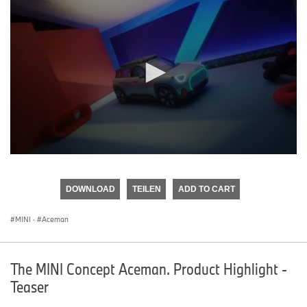
0
seconds
of
DOWNLOAD
TEILEN
ADD TO CART
0
seconds
MINI
·
Aceman
The MINI Concept Aceman. Product Highlight -
Teaser