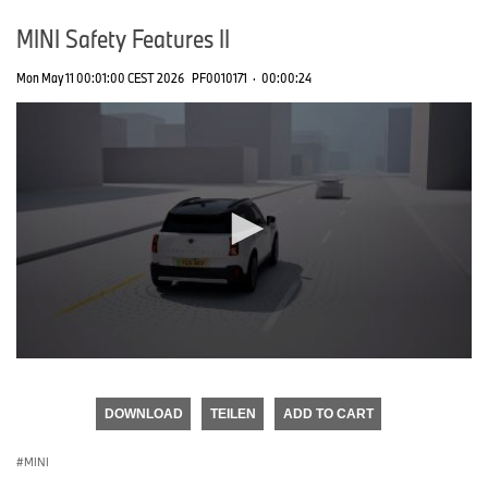
MINI Safety Features II
Mon May 11 00:01:00 CEST 2026
PF0010171
·
00:00:24
0
seconds
of
DOWNLOAD
TEILEN
ADD TO CART
0
seconds
MINI