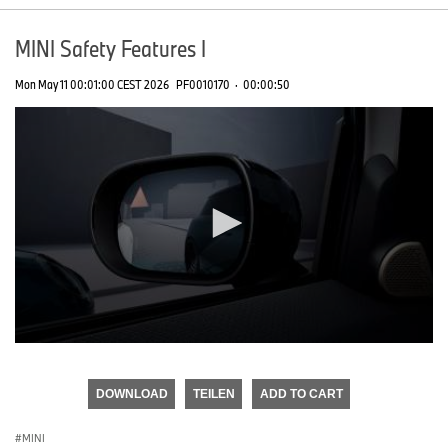
MINI Safety Features I
Mon May 11 00:01:00 CEST 2026
PF0010170
·
00:00:50
0
seconds
of
DOWNLOAD
TEILEN
ADD TO CART
0
seconds
MINI