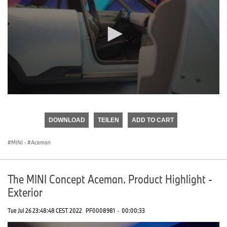
0
seconds
of
DOWNLOAD
TEILEN
ADD TO CART
0
seconds
MINI
·
Aceman
The MINI Concept Aceman. Product Highlight -
Exterior
Tue Jul 26 23:48:48 CEST 2022
PF0008981
·
00:00:33