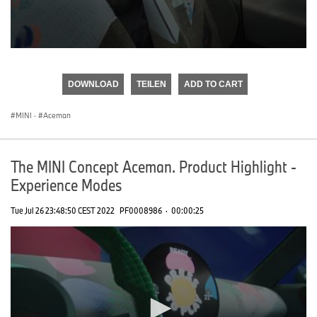
0
seconds
of
DOWNLOAD
TEILEN
ADD TO CART
0
seconds
MINI
·
Aceman
The MINI Concept Aceman. Product Highlight -
Experience Modes
Tue Jul 26 23:48:50 CEST 2022
PF0008986
·
00:00:25