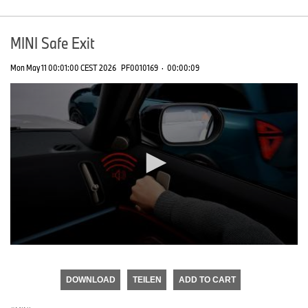
MINI Safe Exit
Mon May 11 00:01:00 CEST 2026
PF0010169
·
00:00:09
0
seconds
of
DOWNLOAD
TEILEN
ADD TO CART
0
seconds