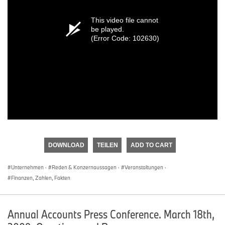
This video file cannot
be played.
(Error Code: 102630)
DOWNLOAD
TEILEN
ADD TO CART
Unternehmen
·
Reden & Konzernaussagen
·
Veranstaltungen
·
Finanzen, Zahlen, Fakten
Annual Accounts Press Conference. March 18th,