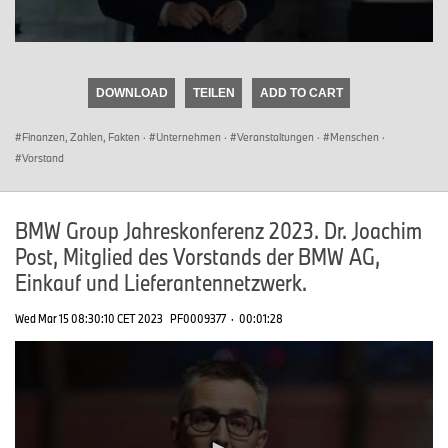
0
seconds
of
DOWNLOAD
TEILEN
ADD TO CART
0
seconds
Finanzen, Zahlen, Fakten
·
Unternehmen
·
Veranstaltungen
·
Menschen
·
Vorstand
BMW Group Jahreskonferenz 2023. Dr. Joachim
Post, Mitglied des Vorstands der BMW AG,
Einkauf und Lieferantennetzwerk.
Wed Mar 15 08:30:10 CET 2023
PF0009377
·
00:01:28