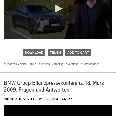
0
seconds
of
DOWNLOAD
TEILEN
ADD TO CART
0
seconds
Finanzen, Zahlen, Fakten
·
Vertrieb, Marketing
·
Vorstand
·
Unternehmen
BMW Group Bilanzpressekonferenz. 18. März
2009. Fragen und Antworten.
Mon Mar 23 18:22:15 CET 2009
PF0002651
·
01:20:57