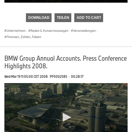
0
seconds
of
DOWNLOAD
TEILEN
ADD TO CART
0
seconds
Unternehmen
·
Reden & Konzernaussagen
·
Veranstaltungen
·
Finanzen, Zahlen, Fakten
BMW Group Annual Accounts. Press Conference
Highlights 2008.
Wed Mar 19 11:05:00 CET 2008
PF0002585
·
00:28:17