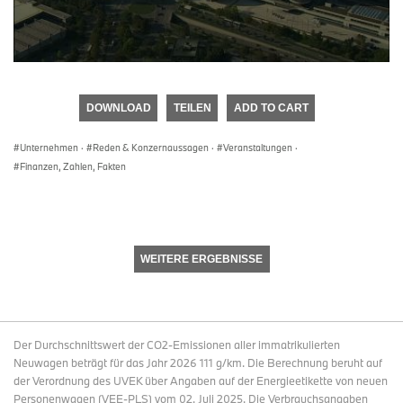
0
seconds
of
DOWNLOAD
TEILEN
ADD TO CART
0
seconds
Unternehmen
·
Reden & Konzernaussagen
·
Veranstaltungen
·
Finanzen, Zahlen, Fakten
WEITERE ERGEBNISSE
Der Durchschnittswert der CO2-Emissionen aller immatrikulierten
Neuwagen beträgt für das Jahr 2026 111 g/km. Die Berechnung beruht auf
der Verordnung des UVEK über Angaben auf der Energieetikette von neuen
Personenwagen (VEE-PLS) vom 02. Juli 2025. Die Verbrauchsangaben