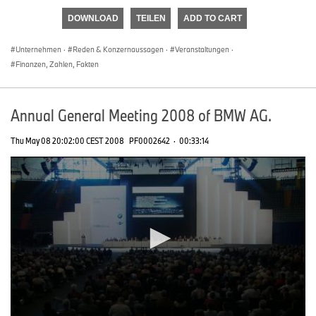
DOWNLOAD
TEILEN
ADD TO CART
Unternehmen
·
Reden & Konzernaussagen
·
Veranstaltungen
·
Finanzen, Zahlen, Fakten
Annual General Meeting 2008 of BMW AG.
Thu May 08 20:02:00 CEST 2008
PF0002642
·
00:33:14