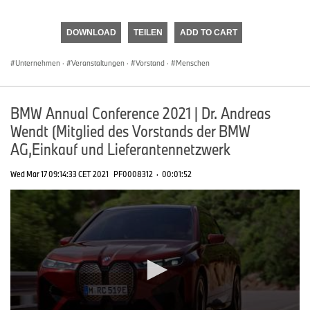
0
seconds
of
DOWNLOAD
TEILEN
ADD TO CART
0
seconds
Unternehmen
·
Veranstaltungen
·
Vorstand
·
Menschen
BMW Annual Conference 2021 | Dr. Andreas
Wendt (Mitglied des Vorstands der BMW
AG,Einkauf und Lieferantennetzwerk
Wed Mar 17 09:14:33 CET 2021
PF0008312
·
00:01:52