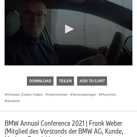
0
seconds
of
DOWNLOAD
TEILEN
ADD TO CART
0
seconds
Finanzen, Zahlen, Fakten
·
Unternehmen
·
Veranstaltungen
·
Menschen
·
Vorstand
BMW Annual Conference 2021 | Frank Weber
(Mitglied des Vorstands der BMW AG, Kunde,