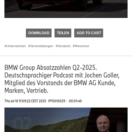
0
seconds
of
DOWNLOAD
TEILEN
ADD TO CART
0
seconds
Unternehmen
·
Veranstaltungen
·
Vorstand
·
Menschen
BMW Group Absatzzahlen Q2-2025.
Deutschsprachiger Podcast mit Jochen Goller,
Mitglied des Vorstands der BMW AG Kunde,
Marken, Vertrieb.
Thu Jul 10 11:09:22 CEST 2025
PF0010029
·
00:01:40