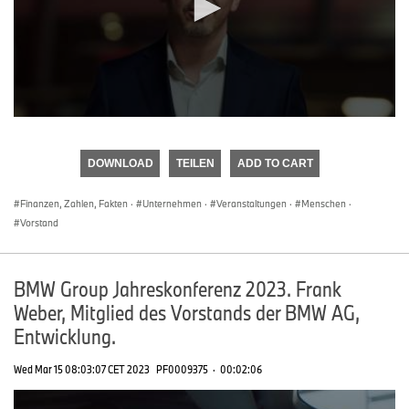
0
seconds
of
DOWNLOAD
TEILEN
ADD TO CART
0
seconds
Finanzen, Zahlen, Fakten
·
Unternehmen
·
Veranstaltungen
·
Menschen
·
Vorstand
BMW Group Jahreskonferenz 2023. Frank
Weber, Mitglied des Vorstands der BMW AG,
Entwicklung.
Wed Mar 15 08:03:07 CET 2023
PF0009375
·
00:02:06