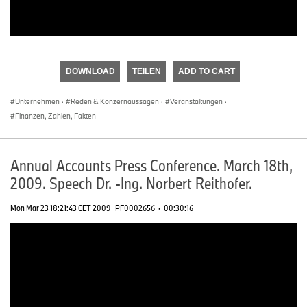
DOWNLOAD
TEILEN
ADD TO CART
Unternehmen
·
Reden & Konzernaussagen
·
Veranstaltungen
·
Finanzen, Zahlen, Fakten
Annual Accounts Press Conference. March 18th,
2009. Speech Dr. -Ing. Norbert Reithofer.
Mon Mar 23 18:21:43 CET 2009
PF0002656
·
00:30:16