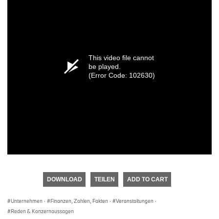
This video file cannot
be played.
(Error Code: 102630)
DOWNLOAD
TEILEN
ADD TO CART
Unternehmen
·
Finanzen, Zahlen, Fakten
·
Veranstaltungen
·
Reden & Konzernaussagen