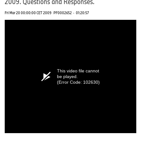
2009. Questions and Responses.
Fri Mar 20 00:00:00 CET 2009
PF0002652
·
01:20:57
This video file cannot
be played.
(Error Code: 102630)