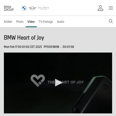
Artikel
Photo
Video
TV Footage
Audio
BMW Heart of Joy
Mon Feb 17 00:01:00 CET 2025
PF0009898
·
00:01:58
0