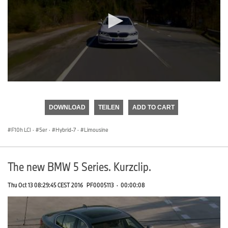
0
seconds
of
DOWNLOAD
TEILEN
ADD TO CART
0
seconds
F10h LCI
·
5er
·
Hybrid-7
·
Limousine
The new BMW 5 Series. Kurzclip.
Thu Oct 13 08:29:45 CEST 2016
PF0005113
·
00:00:08