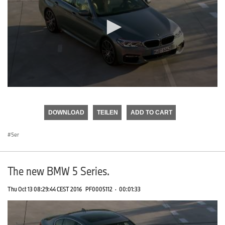
0
seconds
of
DOWNLOAD
TEILEN
ADD TO CART
0
seconds
5er
The new BMW 5 Series.
Thu Oct 13 08:29:44 CEST 2016
PF0005112
·
00:01:33