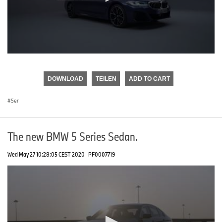
0
seconds
of
DOWNLOAD
TEILEN
ADD TO CART
0
seconds
5er
The new BMW 5 Series Sedan.
Wed May 27 10:28:05 CEST 2020
PF0007719