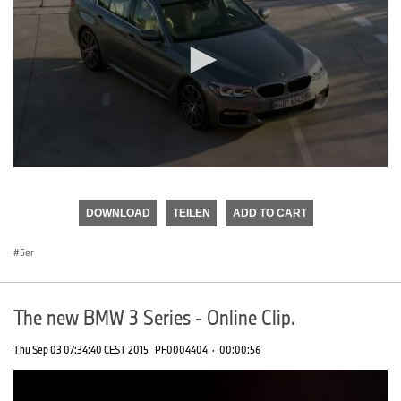
0
seconds
of
DOWNLOAD
TEILEN
ADD TO CART
0
seconds
5er
The new BMW 3 Series - Online Clip.
Thu Sep 03 07:34:40 CEST 2015
PF0004404
·
00:00:56