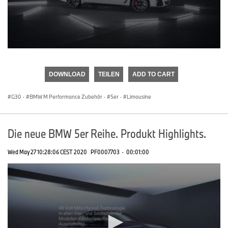
0
seconds
of
DOWNLOAD
TEILEN
ADD TO CART
0
seconds
G30
·
BMW M Performance Zubehör
·
5er
·
Limousine
Die neue BMW 5er Reihe. Produkt Highlights.
Wed May 27 10:28:06 CEST 2020
PF0007703
·
00:01:00