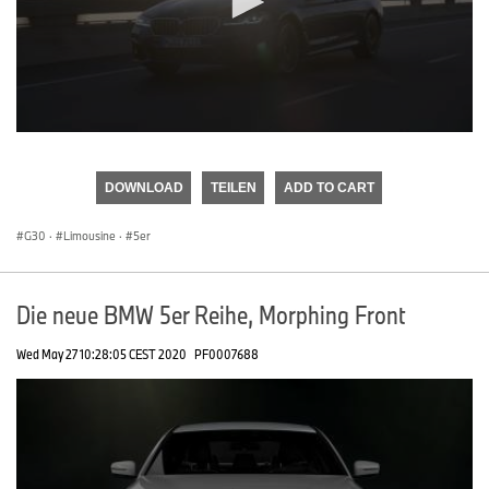
0
seconds
of
DOWNLOAD
TEILEN
ADD TO CART
0
seconds
G30
·
Limousine
·
5er
Die neue BMW 5er Reihe, Morphing Front
Wed May 27 10:28:05 CEST 2020
PF0007688