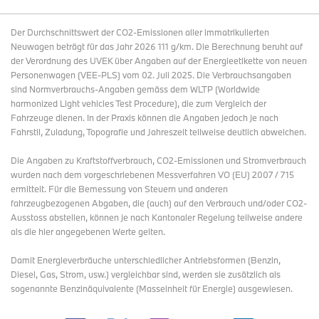
Der Durchschnittswert der CO2-Emissionen aller immatrikulierten
Neuwagen beträgt für das Jahr 2026 111 g/km. Die Berechnung beruht auf
der Verordnung des UVEK über Angaben auf der Energieetikette von neuen
Personenwagen (VEE-PLS) vom 02. Juli 2025. Die Verbrauchsangaben
sind Normverbrauchs-Angaben gemäss dem WLTP (Worldwide
harmonized Light vehicles Test Procedure), die zum Vergleich der
Fahrzeuge dienen. In der Praxis können die Angaben jedoch je nach
Fahrstil, Zuladung, Topografie und Jahreszeit teilweise deutlich abweichen.
Die Angaben zu Kraftstoffverbrauch, CO2-Emissionen und Stromverbrauch
wurden nach dem vorgeschriebenen Messverfahren VO (EU) 2007 / 715
ermittelt. Für die Bemessung von Steuern und anderen
fahrzeugbezogenen Abgaben, die (auch) auf den Verbrauch und/oder CO2-
Ausstoss abstellen, können je nach Kantonaler Regelung teilweise andere
als die hier angegebenen Werte gelten.
Damit Energieverbräuche unterschiedlicher Antriebsformen (Benzin,
Diesel, Gas, Strom, usw.) vergleichbar sind, werden sie zusätzlich als
sogenannte Benzinäquivalente (Masseinheit für Energie) ausgewiesen.