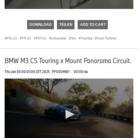
0
seconds
of
DOWNLOAD
TEILEN
ADD TO CART
0
seconds
F10 LCI
·
F11 LCI
·
F07 LCI
·
Limousine
·
5er
·
Touring
·
Gran Turismo
BMW M3 CS Touring x Mount Panorama Circuit.
Thu Jan 30 00:01:00 CET 2025
PF0009901
·
00:00:46