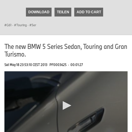
seconds
of
DOWNLOAD
TEILEN
ADD TO CART
0
seconds
G61
·
Touring
·
5er
The new BMW 5 Series Sedan, Touring and Gran
Turismo.
Sat May 18 23:53:10 CEST 2013
PF0003625
·
00:01:27