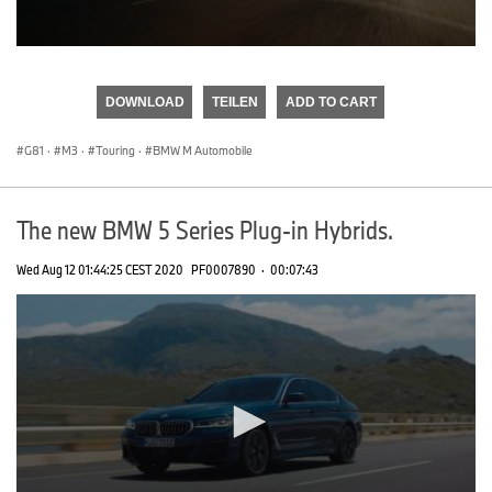
0
seconds
of
DOWNLOAD
TEILEN
ADD TO CART
0
seconds
G81
·
M3
·
Touring
·
BMW M Automobile
The new BMW 5 Series Plug-in Hybrids.
Wed Aug 12 01:44:25 CEST 2020
PF0007890
·
00:07:43