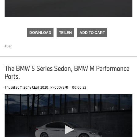
0
seconds
of
DOWNLOAD
TEILEN
ADD TO CART
0
seconds
5er
The BMW 5 Series Sedan, BMW M Performance
Parts.
Thu Jul 30 11:20:15 CEST 2020
PF0007870
·
00:00:33