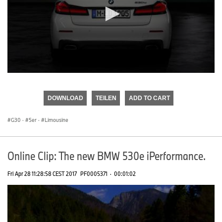
0
seconds
of
DOWNLOAD
TEILEN
ADD TO CART
0
seconds
G30
·
5er
·
Limousine
Online Clip: The new BMW 530e iPerformance.
Fri Apr 28 11:28:58 CEST 2017
PF0005371
·
00:01:02