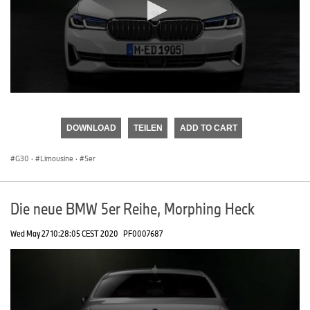
0
seconds
of
DOWNLOAD
TEILEN
ADD TO CART
0
seconds
G30
·
Limousine
·
5er
Die neue BMW 5er Reihe, Morphing Heck
Wed May 27 10:28:05 CEST 2020
PF0007687