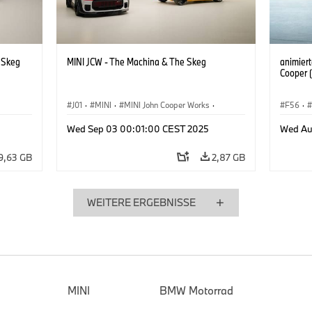
e Skeg
MINI JCW - The Machina & The Skeg
animiert
Cooper (
J01
·
MINI
·
MINI John Cooper Works
·
F56
·
John Cooper Works Electric
Wed Sep 03 00:01:00 CEST 2025
Wed Au
9,63 GB
2,87 GB
WEITERE ERGEBNISSE
MINI
BMW Motorrad