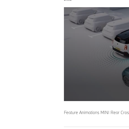
0
seconds
of
Feature Animations MINI Rear Cross
0
seconds
Volume
90%