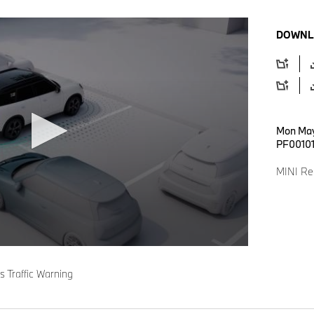
DOWNL
Mon May
PF0010
MINI Rea
 Traffic Warning