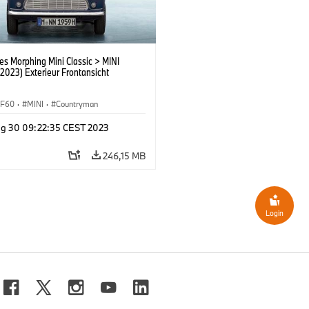
es Morphing Mini Classic > MINI
2023) Exterieur Frontansicht
F60
·
MINI
·
Countryman
g 30 09:22:35 CEST 2023
246,15 MB
Login