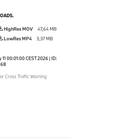
OADS.
HighRes MOV
47,64 MB
LowRes MP4
3,37 MB
 11 00:01:00 CEST 2026
|
ID:
168
r Cross Traffic Warning