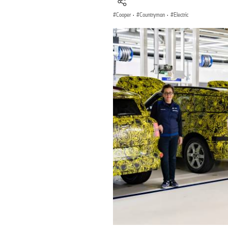
Cooper
·
Countryman
·
Electric