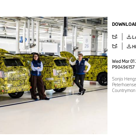
DOWNLOAD
L
H
Wed Mar 01 
P90496157
Sonja Hengst
Peterhaensel 
Countryman 