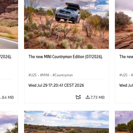
/2026).
The new MINI Countryman Edition (07/2026).
The new
U25
·
MINI
·
Countryman
U25
·
Wed Jul 29 17:20:41 CEST 2026
Wed Jul
5.84 MB
7.73 MB