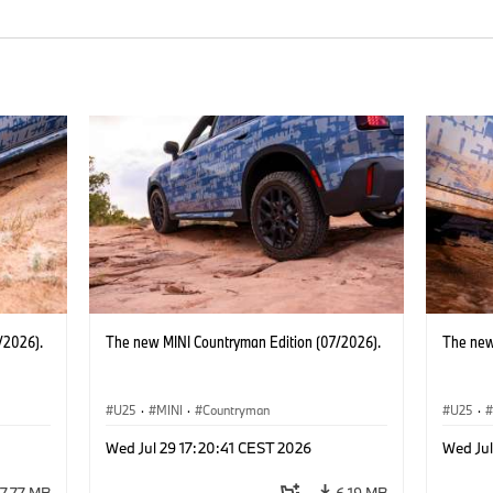
/2026).
The new MINI Countryman Edition (07/2026).
The new
U25
·
MINI
·
Countryman
U25
·
Wed Jul 29 17:20:41 CEST 2026
Wed Jul
7.77 MB
6.19 MB