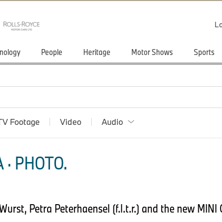
Lo
nology
People
Heritage
Motor Shows
Sports
TV Footage
Video
Audio
 · PHOTO.
Wurst, Petra Peterhaensel (f.l.t.r.) and the new MI