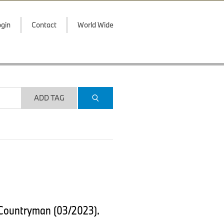
gin
Contact
World Wide
ADD TAG
NI Countryman (03/2023).