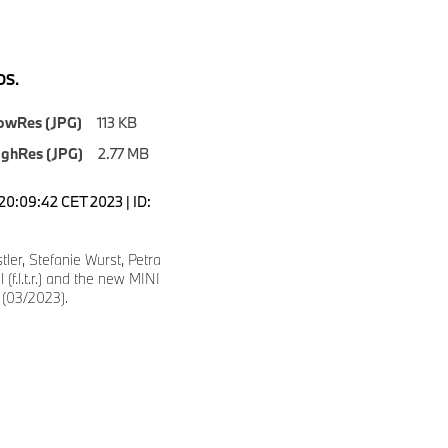
S.
owRes (JPG)
113 KB
ighRes (JPG)
2.77 MB
20:09:42 CET 2023 | ID:
ler, Stefanie Wurst, Petra
(f.l.t.r.) and the new MINI
(03/2023).