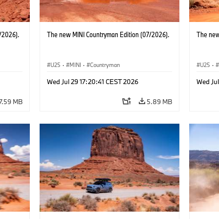
/2026).
The new MINI Countryman Edition (07/2026).
The new
U25
·
MINI
·
Countryman
U25
·
Wed Jul 29 17:20:41 CEST 2026
Wed Jul
7.59 MB
5.89 MB