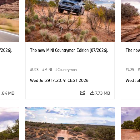
/2026).
The new MINI Countryman Edition (07/2026).
The new
U25
·
MINI
·
Countryman
U25
·
Wed Jul 29 17:20:41 CEST 2026
Wed Jul
5.84 MB
7.73 MB