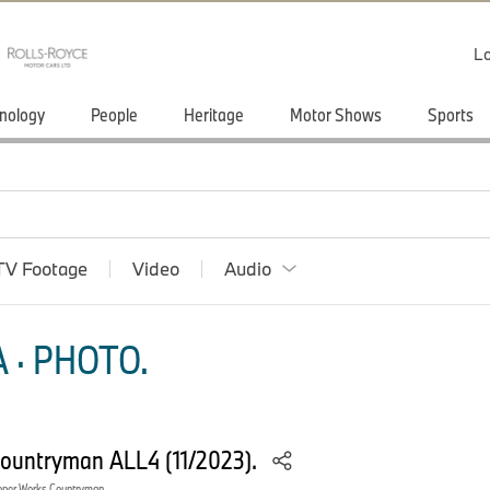
Lo
nology
People
Heritage
Motor Shows
Sports
TV Footage
Video
Audio
 · PHOTO.
Countryman ALL4 (11/2023).
oper Works Countryman