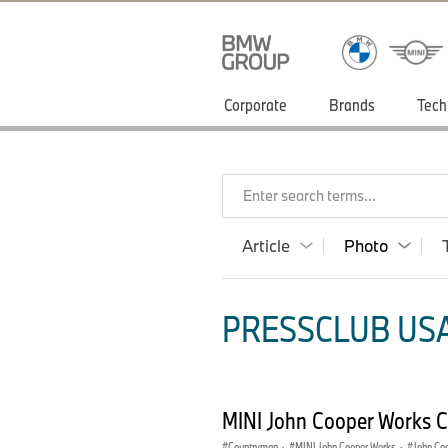
Corporate
Brands
Tech
Enter search terms...
Article
Photo
PRESSCLUB USA
MINI John Cooper Works 
Countryman
·
MINI John Cooper Works
·
John Co