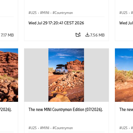
U25
·
MINI
·
Countryman
U25
·
Wed Jul 29 17:20:41 CEST 2026
Wed Jul
7.17 MB
7.56 MB
/2026).
The new MINI Countryman Edition (07/2026).
The new
U25
·
MINI
·
Countryman
U25
·