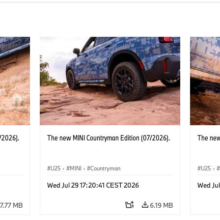
/2026).
The new MINI Countryman Edition (07/2026).
The new
U25
·
MINI
·
Countryman
U25
·
Wed Jul 29 17:20:41 CEST 2026
Wed Jul
7.77 MB
6.19 MB