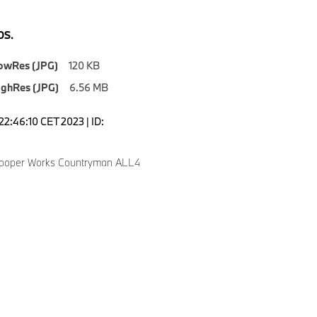
S.
owRes (JPG)
120 KB
ighRes (JPG)
6.56 MB
22:46:10 CET 2023 | ID:
Cooper Works Countryman ALL4