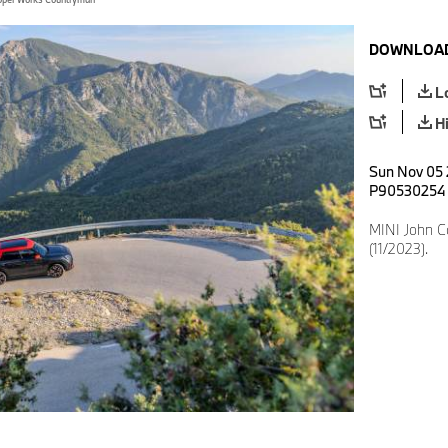
DOWNLOAD
L
H
Sun Nov 05 
P90530254
MINI John 
(11/2023).