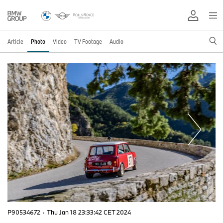
Article
Photo
Video
TV Footage
Audio
P90534672
·
Thu Jan 18 23:33:42 CET 2024