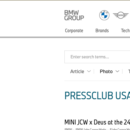
Corporate
Brands
Tech
Enter search terms...
Article
Photo
PRESSCLUB USA
MINI JCW x Deus at the 24
MINI
·
MINI John Cooper Works
·
John Cooper W