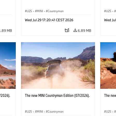
U25
·
MINI
·
Countryman
U25
·
Wed Jul 29 17:20:41 CEST 2026
Wed Jul
5.89 MB
6.89 MB
/2026).
The new MINI Countryman Edition (07/2026).
The new
U25
·
MINI
·
Countryman
U25
·