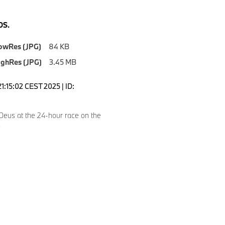
S.
owRes (JPG)
84 KB
ighRes (JPG)
3.45 MB
1:15:02 CEST 2025 | ID:
Deus at the 24-hour race on the
.