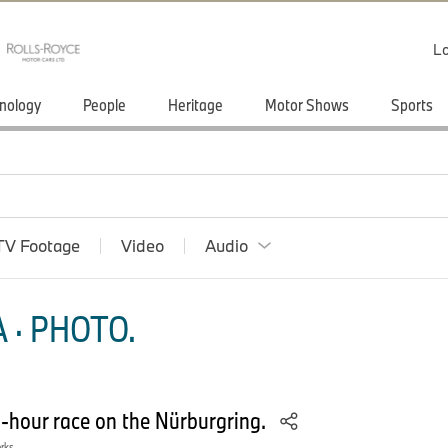
Lo
nology
People
Heritage
Motor Shows
Sports
TV Footage
Video
Audio
 · PHOTO.
-hour race on the Nürburgring.
orks