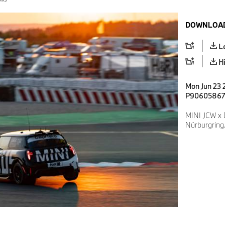
DOWNLOAD
L
H
Mon Jun 23 2
P90605867
MINI JCW x 
Nürburgring