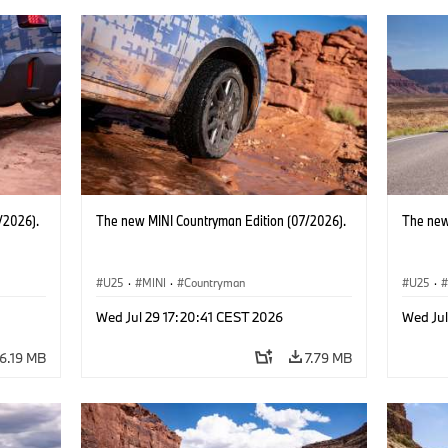
/2026).
The new MINI Countryman Edition (07/2026).
The new
U25
·
MINI
·
Countryman
U25
·
Wed Jul 29 17:20:41 CEST 2026
Wed Jul
6.19 MB
7.79 MB