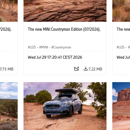
/2026).
The new MINI Countryman Edition (07/2026).
The new
U25
·
MINI
·
Countryman
U25
·
Wed Jul 29 17:20:41 CEST 2026
Wed Jul
7.73 MB
7.22 MB