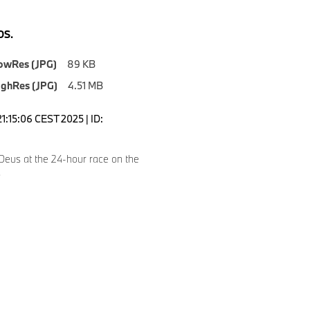
S.
owRes (JPG)
89 KB
ighRes (JPG)
4.51 MB
1:15:06 CEST 2025 | ID:
Deus at the 24-hour race on the
.