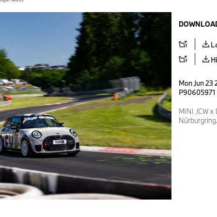
DOWNLOAD
L
H
Mon Jun 23 2
P90605971
MINI JCW x 
Nürburgring