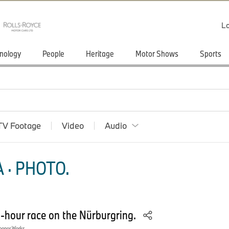
Lo
nology
People
Heritage
Motor Shows
Sports
TV Footage
Video
Audio
 · PHOTO.
-hour race on the Nürburgring.
ooper Works