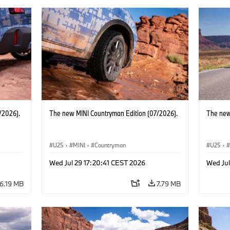
/2026).
The new MINI Countryman Edition (07/2026).
The new
U25
·
MINI
·
Countryman
U25
·
Wed Jul 29 17:20:41 CEST 2026
Wed Jul
6.19 MB
7.79 MB