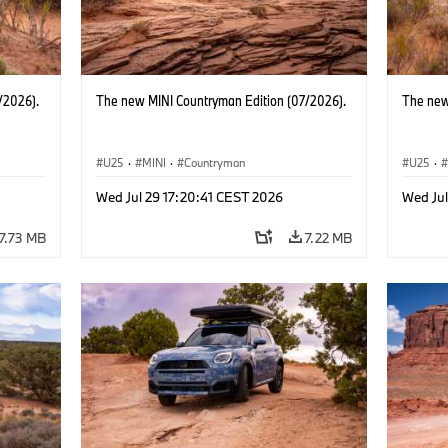
/2026).
The new MINI Countryman Edition (07/2026).
The new
U25
·
MINI
·
Countryman
U25
·
Wed Jul 29 17:20:41 CEST 2026
Wed Jul
7.73 MB
7.22 MB