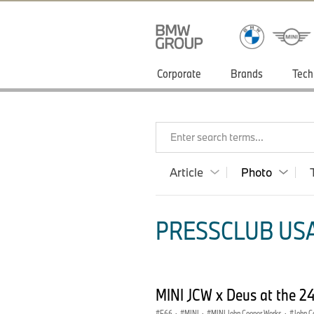
Corporate
Brands
Tech
Enter search terms...
Article
Photo
PRESSCLUB USA
MINI JCW x Deus at the 24
F66
·
MINI
·
MINI John Cooper Works
·
John C