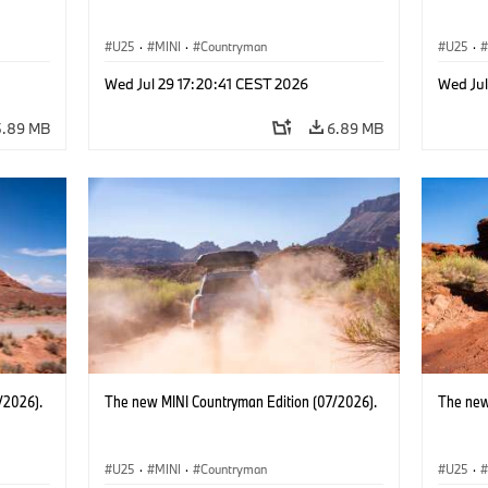
U25
·
MINI
·
Countryman
U25
·
Wed Jul 29 17:20:41 CEST 2026
Wed Jul
5.89 MB
6.89 MB
/2026).
The new MINI Countryman Edition (07/2026).
The new
U25
·
MINI
·
Countryman
U25
·