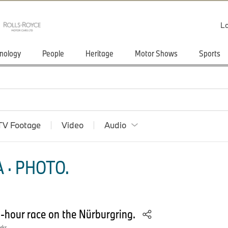
Lo
nology
People
Heritage
Motor Shows
Sports
TV Footage
Video
Audio
 · PHOTO.
-hour race on the Nürburgring.
orks