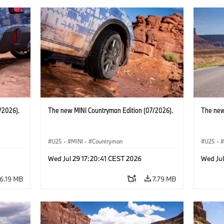
/2026).
The new MINI Countryman Edition (07/2026).
The new
U25
·
MINI
·
Countryman
U25
·
Wed Jul 29 17:20:41 CEST 2026
Wed Jul
6.19 MB
7.79 MB