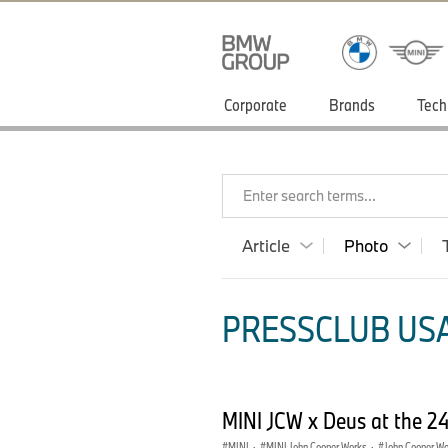
Corporate
Brands
Tech
Enter search terms...
Article
Photo
PRESSCLUB USA
MINI JCW x Deus at the 24
MINI
·
MINI John Cooper Works
·
John Cooper W