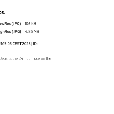
S.
owRes (JPG)
106 KB
ighRes (JPG)
4.85 MB
1:15:03 CEST 2025 | ID:
4
Deus at the 24-hour race on the
.