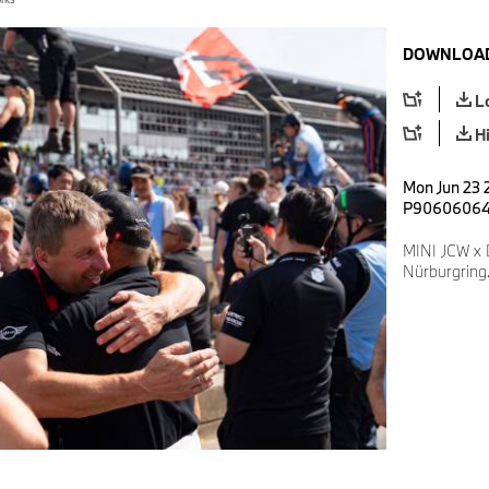
DOWNLOAD
L
H
Mon Jun 23 2
P9060606
MINI JCW x 
Nürburgring