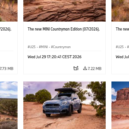
/2026).
The new MINI Countryman Edition (07/2026).
The new
U25
·
MINI
·
Countryman
U25
·
Wed Jul 29 17:20:41 CEST 2026
Wed Jul
7.73 MB
7.22 MB