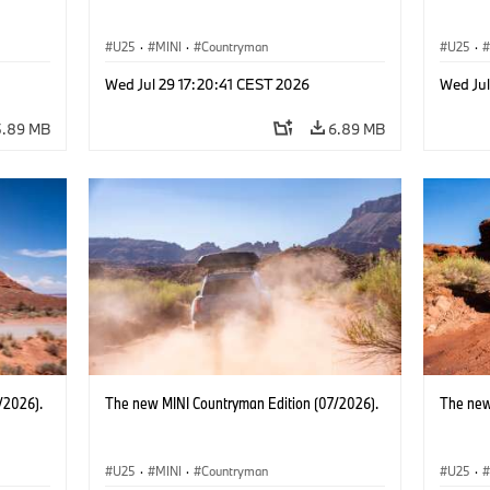
U25
·
MINI
·
Countryman
U25
·
Wed Jul 29 17:20:41 CEST 2026
Wed Jul
5.89 MB
6.89 MB
/2026).
The new MINI Countryman Edition (07/2026).
The new
U25
·
MINI
·
Countryman
U25
·