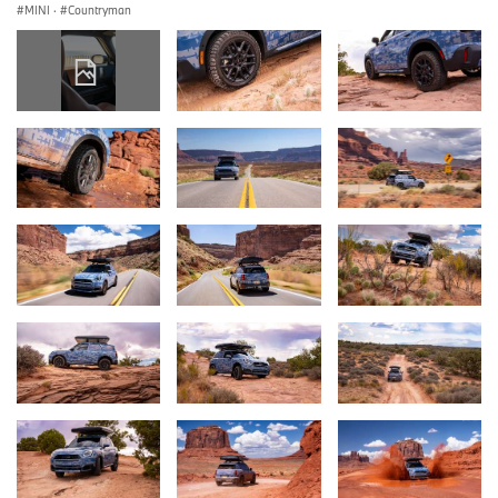
MINI
·
Countryman