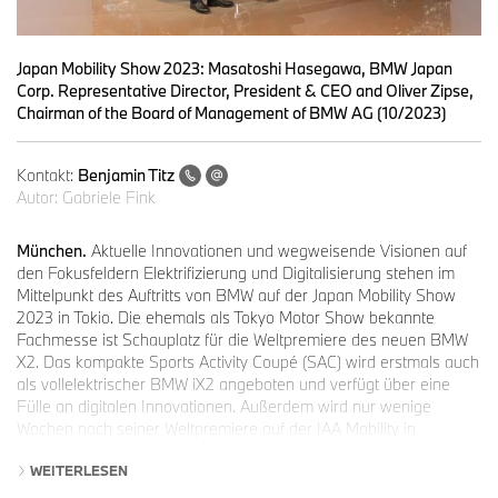
Japan Mobility Show 2023: Masatoshi Hasegawa, BMW Japan
Corp. Representative Director, President & CEO and Oliver Zipse,
Chairman of the Board of Management of BMW AG (10/2023)
Kontakt:
Benjamin Titz
Autor:
Gabriele Fink
München.
Aktuelle Innovationen und wegweisende Visionen auf
den Fokusfeldern Elektrifizierung und Digitalisierung stehen im
Mittelpunkt des Auftritts von BMW auf der Japan Mobility Show
2023 in Tokio. Die ehemals als Tokyo Motor Show bekannte
Fachmesse ist Schauplatz für die Weltpremiere des neuen BMW
X2. Das kompakte Sports Activity Coupé (SAC) wird erstmals auch
als vollelektrischer BMW iX2 angeboten und verfügt über eine
Fülle an digitalen Innovationen. Außerdem wird nur wenige
Wochen nach seiner Weltpremiere auf der IAA Mobility in
München der BMW Vision Neue Klasse erstmals auf dem
WEITERLESEN
asiatischen Kontinent zu sehen sein. Mit diesem Visionsfahrzeug
ermöglicht BMW einen Ausblick auf das Fahr- und das