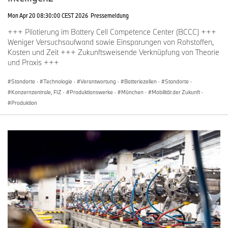
Mon Apr 20 08:30:00 CEST 2026
Pressemeldung
+++ Pilotierung im Battery Cell Competence Center (BCCC) +++
Weniger Versuchsaufwand sowie Einsparungen von Rohstoffen,
Kosten und Zeit +++ Zukunftsweisende Verknüpfung von Theorie
und Praxis +++
Standorte
·
Technologie
·
Verantwortung
·
Batteriezellen
·
Standorte
·
Konzernzentrale, FIZ
·
Produktionswerke
·
München
·
Mobilität der Zukunft
·
Produktion