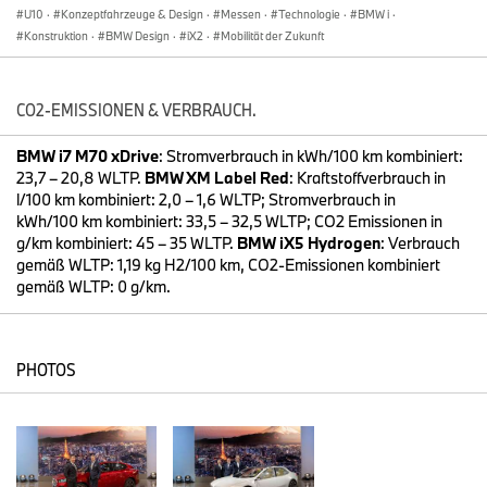
U10
·
Konzeptfahrzeuge & Design
·
Messen
·
Technologie
·
BMW i
·
Nutzererlebnis der Zukunft, das schon ab 2025 mit den Modellen
Konstruktion
·
BMW Design
·
iX2
·
Mobilität der Zukunft
der Neuen Klasse Wirklichkeit wird.
Im internationalen Messezentrum Big Sight in Tokio präsentiert
BMW dem Publikum vom 26. Oktober bis zum 5. November 2023
CO2-EMISSIONEN & VERBRAUCH.
ein breites Spektrum aktueller Modellneuheiten und Innovationen.
Einen Schwerpunkt bilden digitale Technologien und die
BMW i7 M70 xDrive
: Stromverbrauch in kWh/100 km kombiniert:
Möglichkeiten, mit ihnen das Nutzererlebnis zu intensivieren. Im
23,7 – 20,8 WLTP.
BMW XM Label Red
: Kraftstoffverbrauch in
neuen BMW X2 erschließt das weiterentwickelte Bediensystem
l/100 km kombiniert: 2,0 – 1,6 WLTP; Stromverbrauch in
BMW iDrive mit „QuickSelect“ ein deutlich erweitertes Angebot
kWh/100 km kombiniert: 33,5 – 32,5 WLTP; CO2 Emissionen in
digitaler Inhalte für Information und Unterhaltung. Mit den neuen
g/km kombiniert: 45 – 35 WLTP.
BMW iX5 Hydrogen
: Verbrauch
BMW ConnectedDrive Upgrades erhalten Kunden Zugriff auf
gemäß WLTP: 1,19 kg H2/100 km, CO2-Emissionen kombiniert
innovative Angebote unter anderem in den Bereichen In-Car-
gemäß WLTP: 0 g/km.
Gaming, Video- und Audiostreaming (Verfügbarkeit abhängig von
Modell, Ausstattung und Land).
Das Highlight der zukünftigen Generation des BMW iDrive im
PHOTOS
BMW Vision Neue Klasse ist das BMW Panoramic Vision. Die
Projektion von Informationen über die gesamte Breite der
Frontscheibe wird in den Serienfahrzeugen der Neuen Klasse ab
2025 erlebbar sein.
Die BMW Pressekonferenz zum Auftakt der Japan Mobility Show