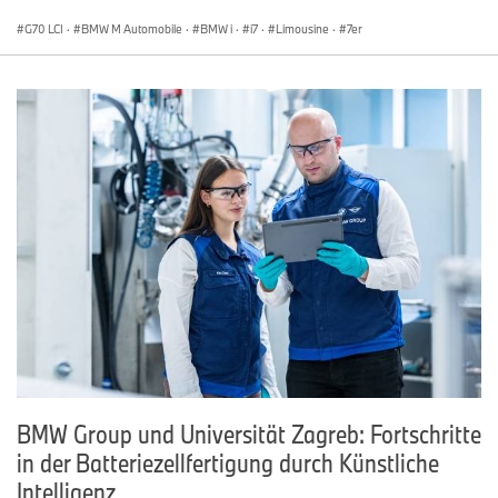
G70 LCI
·
BMW M Automobile
·
BMW i
·
i7
·
Limousine
·
7er
BMW Group und Universität Zagreb: Fortschritte
in der Batteriezellfertigung durch Künstliche
Intelligenz