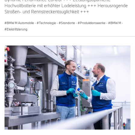
Hochvoltbatterie mit erhöhter Ladeleistung +++ Herausragende
Straßen- und Rennstreckentauglichkeit +++
BMW M Automobile
·
Technologie
·
Standorte
·
Produktionswerke
·
BMW M
·
Elektrifizierung