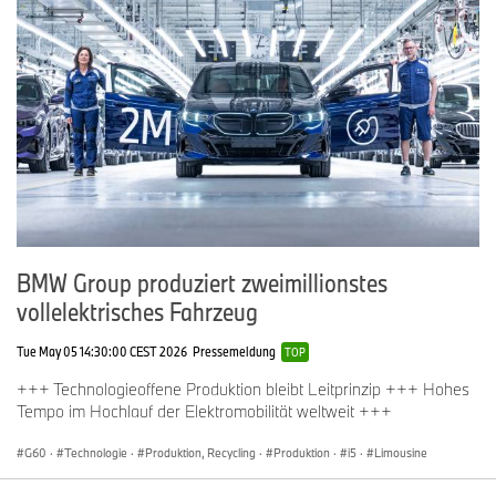
BMW Group produziert zweimillionstes
vollelektrisches Fahrzeug
Tue May 05 14:30:00 CEST 2026
Pressemeldung
TOP
+++ Technologieoffene Produktion bleibt Leitprinzip +++ Hohes
Tempo im Hochlauf der Elektromobilität weltweit +++
G60
·
Technologie
·
Produktion, Recycling
·
Produktion
·
i5
·
Limousine