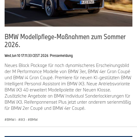
BMW Modellpflege-Maßnahmen zum Sommer
2026.
Wed Jun 10 17:11:33 CEST 2026
Pressemeldung
Neues Black Package für noch dynamischeres Erscheinungsbild
der M Performance Modelle von BMW 3er, BMW 4er Gran Coupé
und BMW i4 Gran Coupé. Premiere für neuen KI-gestützten BMW
Intelligent Personal Assistant im BMW iX3. Neue Antriebsvariante
BMW iX3 40 erweitert Modellpalette der Neuen Klasse.
Zusätzliche Angebote an BMW Individual Sonderlackierungen für
BMW iX3. Reifenpannenset Plus jetzt unter anderem serienmäßig
für BMW 2er Coupé und BMW 4er Coupé.
BMW i
·
iX3
·
BMW