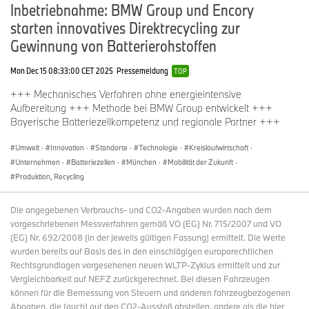
Inbetriebnahme: BMW Group und Encory
starten innovatives Direktrecycling zur
Gewinnung von Batterierohstoffen
Mon Dec 15 08:33:00 CET 2025
Pressemeldung
TOP
+++ Mechanisches Verfahren ohne energieintensive
Aufbereitung +++ Methode bei BMW Group entwickelt +++
Bayerische Batteriezellkompetenz und regionale Partner +++
Umwelt
·
Innovation
·
Standorte
·
Technologie
·
Kreislaufwirtschaft
·
Unternehmen
·
Batteriezellen
·
München
·
Mobilität der Zukunft
·
Produktion, Recycling
Die angegebenen Verbrauchs- und CO2-Angaben wurden nach dem
vorgeschriebenen Messverfahren gemäß VO (EG) Nr. 715/2007 und VO
(EG) Nr. 692/2008 (in der jeweils gültigen Fassung) ermittelt. Die Werte
wurden bereits auf Basis des in den einschlägigen europarechtlichen
Rechtsgrundlagen vorgesehenen neuen WLTP-Zyklus ermittelt und zur
Vergleichbarkeit auf NEFZ zurückgerechnet. Bei diesen Fahrzeugen
können für die Bemessung von Steuern und anderen fahrzeugbezogenen
Abgaben, die (auch) auf den CO2-Ausstoß abstellen, andere als die hier