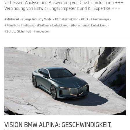
verbessert Analyse und Auswertung von Crashsimulationen +++
Verbindung von Entwicklungskompetenz und KI-Expertise +++
Mistral AI
·
Large Industry Model
·
Crashsimulation
·
CIO
·
Technologie
·
Künstliche Intelligenz
·
Software Entwicklung
·
Forschung & Entwicklung
·
Schutz, Sicherheit
·
Innovation
VISION BMW ALPINA: GESCHWINDIGKEIT,