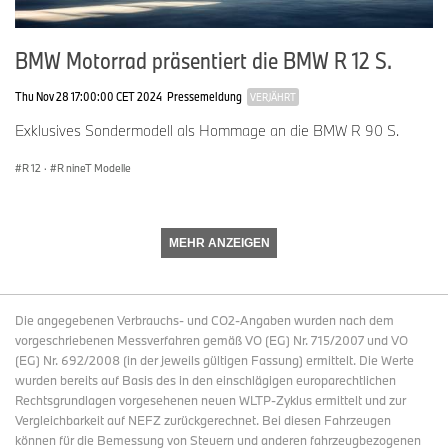
Komfort als bei manuellen Schaltvorgängen sind die Vorteile und
die extrem kurzen Schaltzeiten ermöglichen das Beschleunigen
BMW Motorrad präsentiert die BMW R 12 S.
nahezu ohne Zugkraftunterbrechung.
Einteiliger Gitterrohr-Brückenrahmen aus Stahl mit
Thu Nov 28 17:00:00 CET 2024
Pressemeldung
VERJÄHRT
angeschraubtem Heckrahmen als ideale Grundlage für eine
Exklusives Sondermodell als Hommage an die BMW R 90 S.
Enduro. Optimierte Lenkkopfpartie für bestmögliche Offroad-
Ergonomie und großen Lenkeinschlagswinkel.
R 12
·
R nineT Modelle
Kernstück der neuen BMW R 12 G/S ist der einteilige Gitterrohr-
Brückenrahmen aus Stahl der R 12 Familie. Mit dem
Hauptrahmen verschraubt ist der ebenfalls aus Stahlrohr
MEHR ANZEIGEN
gefertigte Heckrahmen. Für den Einsatz in der neuen BMW R 12
G/S ist die Lenkkopfpartie etwas höher ausgeführt und der
Lenkkopf ist weiter vorne platziert.
Serienmäßig 21-Zoll-großes Vorderrad für beste
Die angegebenen Verbrauchs- und CO2-Angaben wurden nach dem
Geländetauglichkeit.
vorgeschriebenen Messverfahren gemäß VO (EG) Nr. 715/2007 und VO
Enduro Paket Pro als Sonderausstattung mit 18- statt 17-Zoll-
(EG) Nr. 692/2008 (in der jeweils gültigen Fassung) ermittelt. Die Werte
Hinterrad für maximale Offroad-Performance.
wurden bereits auf Basis des in den einschlägigen europarechtlichen
Rechtsgrundlagen vorgesehenen neuen WLTP-Zyklus ermittelt und zur
Während die übrigen Modelle der BMW R 12 Baureihe auf reinen
Vergleichbarkeit auf NEFZ zurückgerechnet. Bei diesen Fahrzeugen
Straßenbetrieb ausgelegt sind,trägt die neue BMW R 12 G/S mit
können für die Bemessung von Steuern und anderen fahrzeugbezogenen