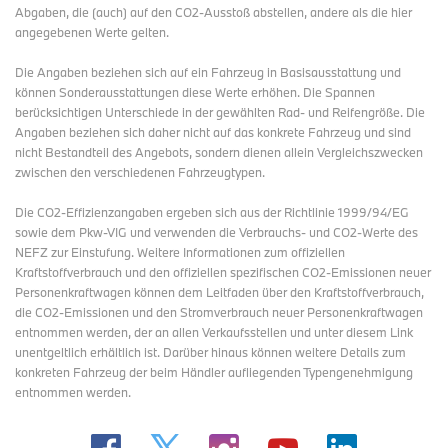
ihren Kreuzspeichenrädern dem Anspruch als voll
Abgaben, die (auch) auf den CO2-Ausstoß abstellen, andere als die hier
geländetaugliche Enduro Rechnung. Entsprechend ist sie vorne
angegebenen Werte gelten.
mit einem 21-Zoll-Rad ausgestattet. An der Hinterhand kommt
serienmäßig ein 17-Zoll-Rad zum Einsatz. Für noch mehr
Die Angaben beziehen sich auf ein Fahrzeug in Basisausstattung und
Geländetauglichkeit steht über das Enduro Paket Pro ein 18-Zoll-
können Sonderausstattungen diese Werte erhöhen. Die Spannen
Hinterrad zur Verfügung.
berücksichtigen Unterschiede in der gewählten Rad- und Reifengröße. Die
Angaben beziehen sich daher nicht auf das konkrete Fahrzeug und sind
Voll einstellbare Upside-down-Telegabel vorn und Paralever-
nicht Bestandteil des Angebots, sondern dienen allein Vergleichszwecken
Schwinge mit schräg angeordnetem, ebenfalls voll-einstellbarem
zwischen den verschiedenen Fahrzeugtypen.
Federbein hinten gepaart mit langen Federwegen für souveräne
Offroad-Tauglichkeit.
Die CO2-Effizienzangaben ergeben sich aus der Richtlinie 1999/94/EG
sowie dem Pkw-VIG und verwenden die Verbrauchs- und CO2-Werte des
Neben einem steifen und stabilen Hauptrahmen als Grundlage
NEFZ zur Einstufung. Weitere Informationen zum offiziellen
sind lange Federwege das A und O, wenn es um ambitioniertes
Kraftstoffverbrauch und den offiziellen spezifischen CO2-Emissionen neuer
Fahren im Gelände geht. Bei der neuen R 12 G/S erfolgt die
Personenkraftwagen können dem Leitfaden über den Kraftstoffverbrauch,
Radführung vorn deshalb über eine voll einstellbare Upside-
die CO2-Emissionen und den Stromverbrauch neuer Personenkraftwagen
down-Telegabel mit 45 mm Tauchrohrdurchmesser und üppigen
entnommen werden, der an allen Verkaufsstellen und
unter diesem Link
210 mm Federweg.
unentgeltlich erhältlich ist. Darüber hinaus können weitere Details zum
Die Radführung hinten übernimmt wie bei den anderen Modellen
konkreten Fahrzeug der beim Händler aufliegenden Typengenehmigung
der BMW R 12 Familie eine Paralever-Schwinge. Ein direkt
entnommen werden.
angelenktes und schräg angestelltes Federbein mit 200 mm
Federweg, wegabhängiger Dämpfung und voller Einstellbarkeit