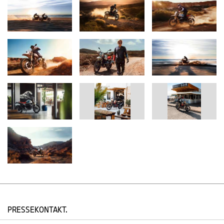
Fußrasten und Lenkererhöhungen für engagierte Offroad-
Abenteuer.
Die neue BMW R 12 G/S ist serienmäßig mit einer flachen
Solositzbank (Sitzhöhe Serie mit 17“ Hinterrad: 860 mm /
Sitzhöhe im Enduro Paket Pro mit 18“ Hinterrad: 875 mm)
ausgestattet. Flach und gerade gestaltet, bietet sie ideale
Voraussetzungen zum Endurofahren – auch in stehender
Fahrhaltung. In der Sonderausstattung „Soziuspaket“ ist die
Sitzbank für zwei Personen (Sitzhöhe Serie mit 17“ Hinterrad: 860
mm / Sitzhöhe im Enduro Paket Pro mit 18“ Hinterrad: 875 mm)
ausgeführt. In der Sonderausstattung „Rallyesitzbank“ ist die
Sitzhöhe für den Fahrer um 20 mm angehoben (Sitzhöhe Serie
mit 17“ Hinterrad: 880 mm / Sitzhöhe im Enduro Paket Pro mit 18“
Hinterrad: 895 mm). Im Serienumfang beinhaltet die neue
R 12 G/S zwei praktische Stahlösen am Heckrahmen, die als
Zurrpunkte dienen.
In der Basisversion besitzt die neue BMW R 12 G/S eine
Fußrastenanlage, die primär für den Einsatz auf der Straße
ausgelegt ist, durch ihr gezacktes Profil aber auch im Gelände
PRESSEKONTAKT.
besteht. Als Bestandteil der Sonderausstattung „Enduro Paket
Pro“ beinhaltet die R 12 G/S eine Enduro-Fußrastenanlange, die