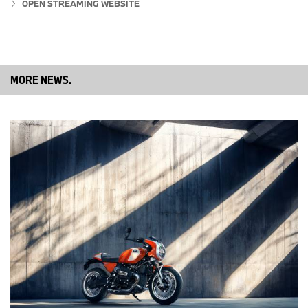
OPEN STREAMING WEBSITE
Rechnung.
Serienmäßige Fahrmodi „Rain“, „Road“ und „Enduro“ sowie
zusätzlicher Fahrmodus „Enduro Pro“ als Bestandteil des Enduro
Pakets Pro. Serienmäßige Dynamic Traction Control (DTC) und
Motor-Schleppmoment-Regelung (MSR).
MORE NEWS.
Bereits serienmäßig verfügt die neue BMW R 12 G/S über die
Fahrmodi „Rain“, „Road“ und „Enduro“. Ebenfalls Umfang der
Serienausstattung der neuen R 12 G/S ist die Dynamic Traction
Control (DTC), die für hohe Fahrsicherheit beim Beschleunigen
sorgt. Bei der neuen BMW R 12 G/S ist sie für den Geländebetrieb
komplett abschaltbar. Darüber ist die R 12 G/S serienmäßig mit
der Motor-Schleppmoment-Regelung (MSR) ausgestattet.
Schaltassistent Pro für Hoch- und Herunterschalten ohne
Kupplungsbetätigung für mehr Dynamik, Komfort und
Beschleunigung nahezu ohne Zugkraftunterbrechung als
Sonderausstattung ab Werk.
Der als Sonderausstattung ab Werk für die neue BMW R 12 G/S
verfügbare Schaltassistent Pro ermöglicht das Hoch- und
Herunterschalten ohne Kupplungs- oder Gasgriffbetätigung in
nahezu allen Last- und Drehzahlbereichen. Mehr Dynamik und