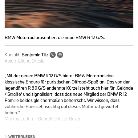
BMW Motorrad präsentiert die neue BMW R 12 G/S.
Kontakt:
Benjamin Titz
Autor:
Juliane Dresler
„Mit der neuen BMW R 12 G/S bietet BMW Motorrad eine
klassische Enduro für puristischen Offroad-Spaß an. Das von der
legendären R 80 G/S entlehnte Kürzel steht auch hier für ‚Gelände
/ Straße‘ und signalisiert, dass das neue Mitglied der BMW R 12
Familie beides gleichermaßen beherrscht. Wir wissen, dass
zahlreiche Fans sehnsüchtig auf dieses Motorrad gewartet
haben.“
Markus Lederer, Baureihenleiter Boxer.
Die neue BMW R 12 G/S: Klassisches Enduro-Design mit einer an
die legendäre BMW R 80 G/S angelehnten Formsprache. Ideale
WEITERLESEN