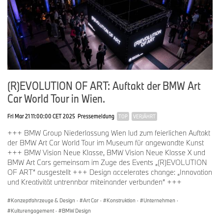
(R)EVOLUTION OF ART: Auftakt der BMW Art
Car World Tour in Wien.
Fri Mar 21 11:00:00 CET 2025
Pressemeldung
TOP
VERJÄHRT
+++ BMW Group Niederlassung Wien lud zum feierlichen Auftakt
der BMW Art Car World Tour im Museum für angewandte Kunst
+++ BMW Vision Neue Klasse, BMW Vision Neue Klasse X und
BMW Art Cars gemeinsam im Zuge des Events „(R)EVOLUTION
OF ART“ ausgestellt +++ Design accelerates change: „Innovation
und Kreativität untrennbar miteinander verbunden“ +++
Konzeptfahrzeuge & Design
·
Art Car
·
Konstruktion
·
Unternehmen
·
Kulturengagement
·
BMW Design