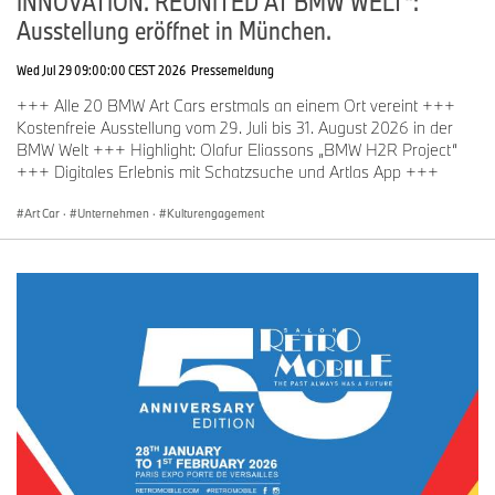
INNOVATION. REUNITED AT BMW WELT“:
Das Kulturengagement der BMW Group mit exklusiven Updates
Ausstellung eröffnet in München.
und tieferen Einblicken in die weltweiten kulturellen Initiativen
können auf Instagram unter
@BMWGroupCulture
verfolgt werden.
Wed Jul 29 09:00:00 CEST 2026
Pressemeldung
+++ Alle 20 BMW Art Cars erstmals an einem Ort vereint +++
Kostenfreie Ausstellung vom 29. Juli bis 31. August 2026 in der
BMW Welt +++ Highlight: Olafur Eliassons „BMW H2R Project“
+++ Digitales Erlebnis mit Schatzsuche und Artlas App +++
Art Car
·
Unternehmen
·
Kulturengagement