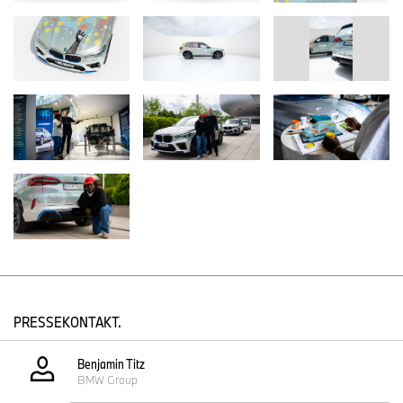
Farbpalette und vielschichtigen Formen thematisiert sein
Kunstwerk Transformation, Natur und technologische Innovation.
Die Gestaltung verbindet künstlerische Vision mit präzisem Design
– ein Symbol für eine Zukunft, in der Mobilität nicht nur nachhaltig,
sondern auch emotional intelligent und kulturell integriert ist.
Alvaro Barrington
sagt: „Fahrkultur ist eine der wichtigsten
Kulturen weltweit – Milliarden von Menschen nehmen daran teil.
Als Künstler, der sich mit kultureller Produktion beschäftigt, ist es
wirklich spannend, Teil dieser Diskussion über Nachhaltigkeit und
die Zukunft des Automobils zu sein, die BMW und die Welt derzeit
führen.“
Barringtons künstlerische Praxis, die in der Malerei verwurzelt ist,
sich aber auch auf Multimedia und Textilien erstreckt, untersucht,
wie Materialien kulturelle, politische und persönliche Geschichten
transportieren. Seine Kollaboration für den BMW iX5 Hydrogen
markiert einen bedeutsamen Moment auf dieser Reise, auf der er
PRESSEKONTAKT.
seine Neugier auf das menschliche Potenzial von Technologie und
dynamischen Visionen über das Medium innovativer Mobilität auf
Benjamin Titz
freudige Art und Weise in Bewegung bringt.
BMW Group
Im Zentrum der Zusammenarbeit steht der BMW iX5 Hydrogen –