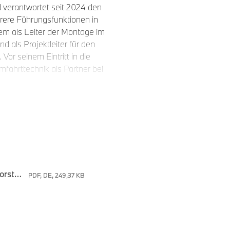
 verantwortet seit 2024 den
rere Führungsfunktionen in
em als Leiter der Montage im
 als Projektleiter für den
Vor seinem Eintritt in die
fahrttechnik als Partner bei
ativer Exzellenz und
essortübergreifenden
gt er über die
ssorts“, sagte der
er. „Raymond Wittmann
Aufsichtsrat beruft Raymond Wittmann in den Vorstand der BMW AG
PDF, DE, 249,37 KB
t den richtigen Stärken und
and in seiner neuen
 fortschreiben wird.“