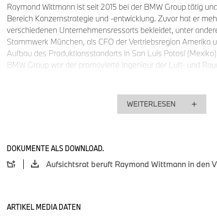
Raymond Wittmann ist seit 2015 bei der BMW Group tätig und
Bereich Konzernstrategie und -entwicklung. Zuvor hat er meh
verschiedenen Unternehmensressorts bekleidet, unter ander
Stammwerk München, als CFO der Vertriebsregion Amerika und
Aufbau des Produktionsstandorts in San Luis Potosí (Mexiko). 
BMW Group war der promovierte Ingenieur der Luft- und Raum
einer internationalen Strategieberatung tätig.
WEITERLESEN
„Raymond Wittmann verbindet strategisches Denken mit oper
betriebswirtschaftlicher Verantwortung. Mit seinem breiten, r
Erfahrungsschatz und seiner internationalen Perspektive verfü
DOKUMENTE ALS DOWNLOAD.
entscheidenden Qualitäten für die Führung des Produktionsre
Vorsitzende des Aufsichtsrats der BMW AG, Dr. Nicolas Pet
ergänzt das künftige Vorstands-Team um Milan Nedeljkovic mi
Kompetenzen. Der Aufsichtsrat ist überzeugt, dass der Vorst
Zusammensetzung den Erfolg der BMW Group auch in Zukunft
ARTIKEL MEDIA DATEN