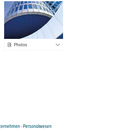
Bitte wenden Sie sich bei Rückfragen an:
BMW Group Unternehmenskommunikation
Photos
Max-Morten Borgmann, Leiter Kommunikation Konzern, Finan
Telefon: +49 89 382-24118
E-Mail:
max-morten.borgmann@bmwgroup.com
Internet: www.press.bmwgroup.com/deutschland
E-Mail:
presse@bmwgroup.com
ternehmen · Personalwesen