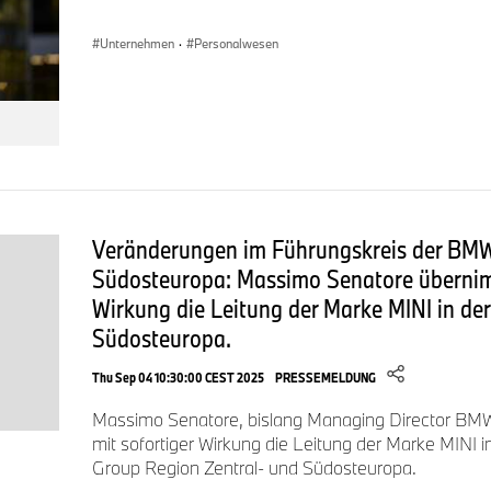
wirtschaftlichen Erfolges der BMW Group. Nachhaltigkeit ist ei
Unternehmensstrategie der BMW Group, von der Lieferkette 
Unternehmen
·
Personalwesen
Ende der Nutzungsphase aller Produkte.
www.bmwgroup.com
LinkedIn:
http://www.linkedin.com/company/bmw-group/
YouTube:
https://www.youtube.com/bmwgroup
Veränderungen im Führungskreis der BMW
Südosteuropa: Massimo Senatore übernimm
Instagram:
https://www.instagram.com/bmwgroup
Wirkung die Leitung der Marke MINI in de
Facebook:
https://www.facebook.com/bmwgroup
Südosteuropa.
X:
https://www.x.com/bmwgroup
Thu Sep 04 10:30:00 CEST 2025
PRESSEMELDUNG
Massimo Senatore, bislang Managing Director BM
mit sofortiger Wirkung die Leitung der Marke MINI
Group Region Zentral- und Südosteuropa.