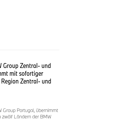
n wichtiger Bestandteil der
über die Produktion bis zum
 Group Zentral- und
t mit sofortiger
r Region Zentral- und
W Group Portugal, übernimmt
 in zwölf Ländern der BMW