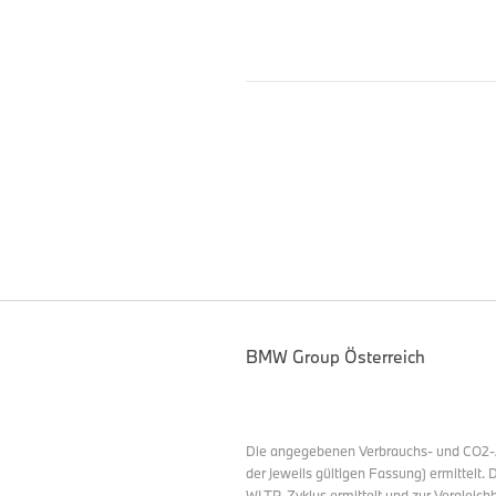
BMW Group Österreich
Die angegebenen Verbrauchs- und CO2-
der jeweils gültigen Fassung) ermittelt
WLTP-Zyklus ermittelt und zur Vergleic