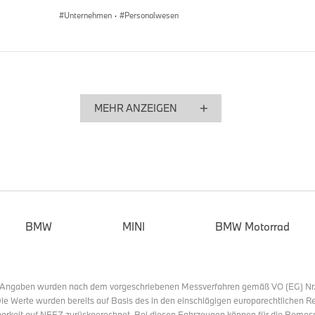
Unternehmen
·
Personalwesen
MEHR ANZEIGEN
BMW
MINI
BMW Motorrad
Angaben wurden nach dem vorgeschriebenen Messverfahren gemäß VO (EG) Nr. 
. Die Werte wurden bereits auf Basis des in den einschlägigen europarechtliche
hbarkeit auf NEFZ zurückgerechnet. Bei diesen Fahrzeugen können für die Beme