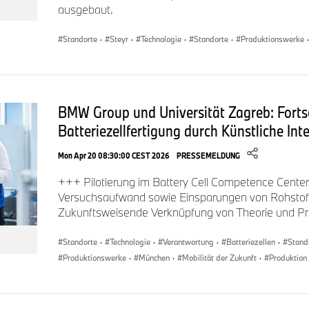
ausgebaut.
Standorte
·
Steyr
·
Technologie
·
Standorte
·
Produktionswerke
·
BMW Group und Universität Zagreb: Fortsc
Batteriezellfertigung durch Künstliche Inte
Mon Apr 20 08:30:00 CEST 2026
PRESSEMELDUNG
+++ Pilotierung im Battery Cell Competence Cent
Versuchsaufwand sowie Einsparungen von Rohstof
Zukunftsweisende Verknüpfung von Theorie und P
Standorte
·
Technologie
·
Verantwortung
·
Batteriezellen
·
Stand
Produktionswerke
·
München
·
Mobilität der Zukunft
·
Produktion