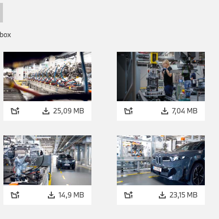
Mitarbeiter in den neuen E-Motoren-Produktionsbereichen dig
Zusätzlich haben wir ein umfangreiches Qualifizierungsange
Aus- und Weiterbildungszentrum für die Vermittlung neuer T
lbox
Hochvolt oder auch Digitalisierung.“
25,09 MB
7,04 MB
14,9 MB
23,15 MB