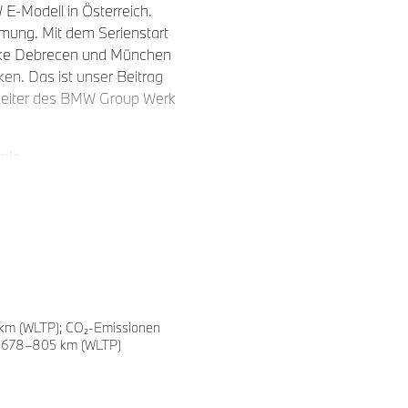
 E-Modell in Österreich.
mmung. Mit dem Serienstart
erke Debrecen und München
ken. Das ist unser Beitrag
 Leiter des BMW Group Werk
nie
die neue Generation von E-
ür den BMW iX3 verließen
sten Linie, als auch der
echsstellige Zahl an E-
Group Werk Steyr, erklärt:
0 km (WLTP); CO₂-Emissionen
onslinie mehr Flexibilität für
te: 678–805 km (WLTP)
gulären Elektromotor der
 Band laufen. Wir sind
t auch aus Steyr heraus