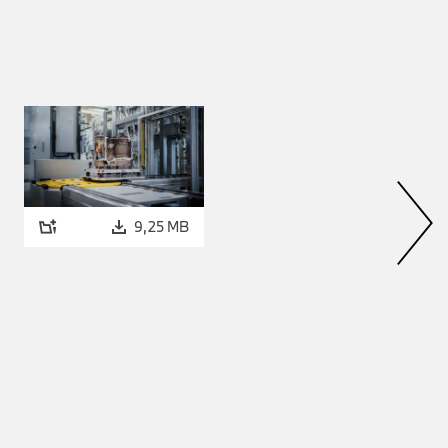
ital über Videos an.
bot in unserem werkseigenen
echnologien, den Umgang mit
9,25 MB