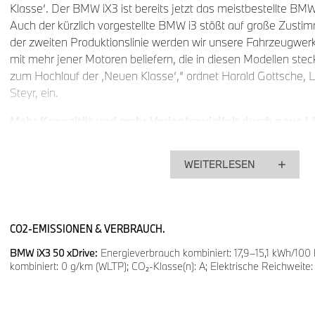
Klasse‘. Der BMW iX3 ist bereits jetzt das meistbestellte BMW
Auch der kürzlich vorgestellte BMW i3 stößt auf große Zusti
der zweiten Produktionslinie werden wir unsere Fahrzeugw
mit mehr jener Motoren beliefern, die in diesen Modellen stec
zum Hochlauf der ‚Neuen Klasse‘,“ ordnet Harald Gottsche,
Steyr, ein.
Mehr Kapazität und mehr Variantenvielfalt durch neue Li
Im Sommer letzten Jahres war die erste Produktionslinie für 
WEITERLESEN
Motoren in Betrieb gegangen. Etwas über 8.500 E-Motoren f
2025 das Werk Steyr. Mit einer Stückzahlsteigerung auf der er
Inbetriebnahme der zweiten Produktionslinie, soll heuer eine s
Motoren produziert werden.
CO2-EMISSIONEN & VERBRAUCH.
Helmut Hochsteiner, Leiter der E-Antriebsproduktion im BMW 
BMW iX3 50 xDrive:
Energieverbrauch kombiniert: 17,9–15,1 kWh/10
„Zusätzlich zur Kapazitätssteigerung bietet diese neue Produkti
kombiniert: 0 g/km (WLTP); CO₂-Klasse(n): A; Elektrische Reichwei
Antriebsvarianten. Künftig wird an dieser Linie neben dem re
sechsten Generation auch eine Sport-Variante für BMW M vom
damit bestens aufgestellt, um den Wandel zur Elektromobilitä