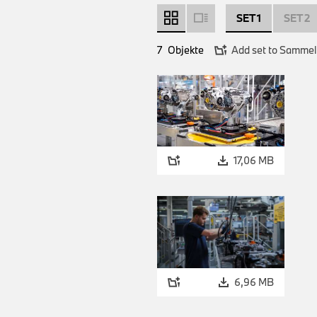
SET 1
SET 2
7
Objekte
Add set to Samme
17,06 MB
6,96 MB