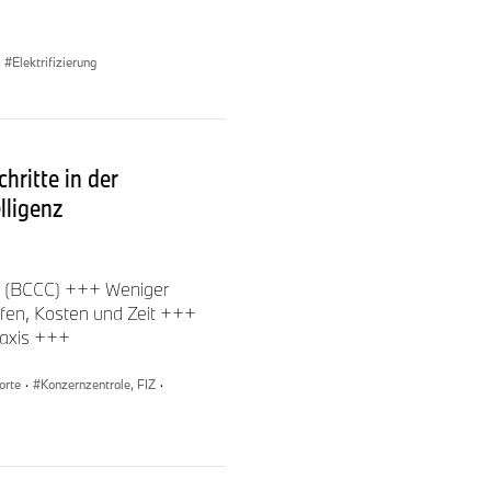
Elektrifizierung
hritte in der
lligenz
er (BCCC) +++ Weniger
fen, Kosten und Zeit +++
raxis +++
orte
·
Konzernzentrale, FIZ
·