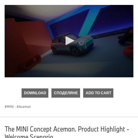
0
seconds
of
DOWNLOAD
СПОДЕЛЯНЕ
ADD TO CART
0
seconds
MINI
·
Aceman
The MINI Concept Aceman. Product Highlight -
Welcome Scenario