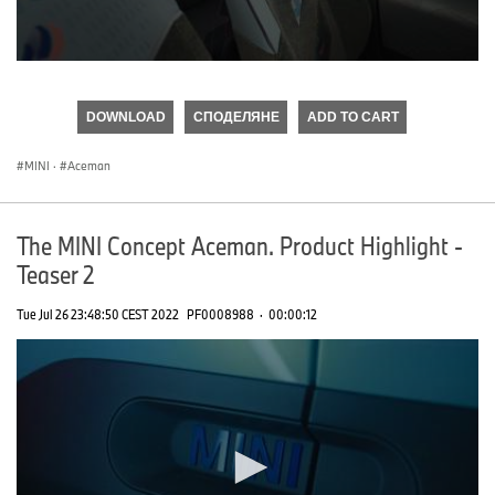
0
seconds
of
DOWNLOAD
СПОДЕЛЯНЕ
ADD TO CART
0
seconds
MINI
·
Aceman
The MINI Concept Aceman. Product Highlight -
Teaser 2
Tue Jul 26 23:48:50 CEST 2022
PF0008988
·
00:00:12