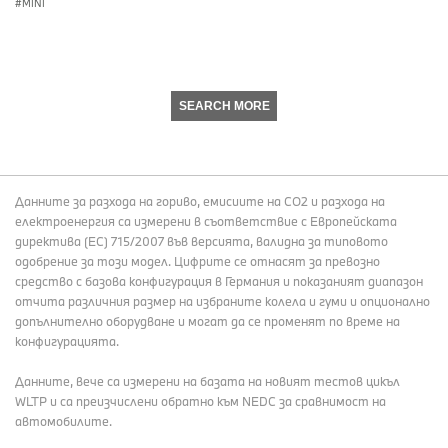
MINI
SEARCH MORE
Данните за разхода на гориво, емисиите на СО2 и разхода на
електроенергия са измерени в съответствие с Европейската
директива (EC) 715/2007 във версията, валидна за типовото
одобрение за този модел. Цифрите се отнасят за превозно
средство с базова конфигурация в Германия и показаният диапазон
отчита различния размер на избраните колела и гуми и опционално
допълнително оборудване и могат да се променят по време на
конфигурацията.
Данните, вече са измерени на базата на новият тестов цикъл
WLTP и са преизчислени обратно към NEDC за сравнимост на
автомобилите.