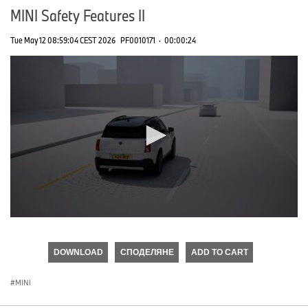
MINI Safety Features II
Tue May 12 08:59:04 CEST 2026
PF0010171
·
00:00:24
0
seconds
of
DOWNLOAD
СПОДЕЛЯНЕ
ADD TO CART
0
seconds
MINI