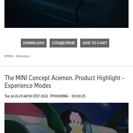
0
seconds
of
DOWNLOAD
СПОДЕЛЯНЕ
ADD TO CART
0
seconds
MINI
·
Aceman
The MINI Concept Aceman. Product Highlight -
Experience Modes
Tue Jul 26 23:48:50 CEST 2022
PF0008986
·
00:00:25