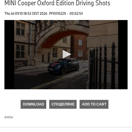
MINI Cooper Oxford Edition Driving Shots
Thu Jul 09 10:18:52 CEST 2026
PF0010229
·
00:02:53
0
seconds
of
DOWNLOAD
СПОДЕЛЯНЕ
ADD TO CART
0
seconds
MINI