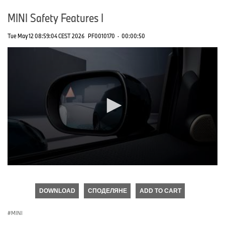
MINI Safety Features I
Tue May 12 08:59:04 CEST 2026
PF0010170
·
00:00:50
0
seconds
of
DOWNLOAD
СПОДЕЛЯНЕ
ADD TO CART
0
seconds
MINI