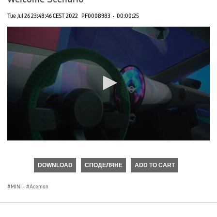
Tue Jul 26 23:48:46 CEST 2022
PF0008983
·
00:00:25
0
seconds
of
DOWNLOAD
СПОДЕЛЯНЕ
ADD TO CART
0
seconds
MINI
·
Aceman