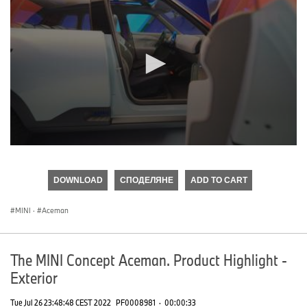
0
seconds
of
DOWNLOAD
СПОДЕЛЯНЕ
ADD TO CART
0
seconds
MINI
·
Aceman
The MINI Concept Aceman. Product Highlight -
Exterior
Tue Jul 26 23:48:48 CEST 2022
PF0008981
·
00:00:33