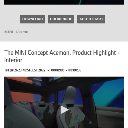
0
seconds
of
DOWNLOAD
СПОДЕЛЯНЕ
ADD TO CART
0
seconds
MINI
·
Aceman
The MINI Concept Aceman. Product Highlight -
Interior
Tue Jul 26 23:48:51 CEST 2022
PF0008985
·
00:00:33