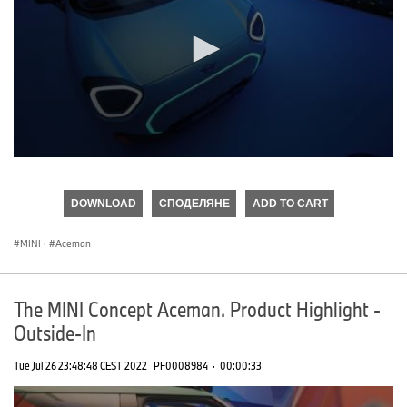
0
seconds
of
DOWNLOAD
СПОДЕЛЯНЕ
ADD TO CART
0
seconds
MINI
·
Aceman
The MINI Concept Aceman. Product Highlight -
Outside-In
Tue Jul 26 23:48:48 CEST 2022
PF0008984
·
00:00:33