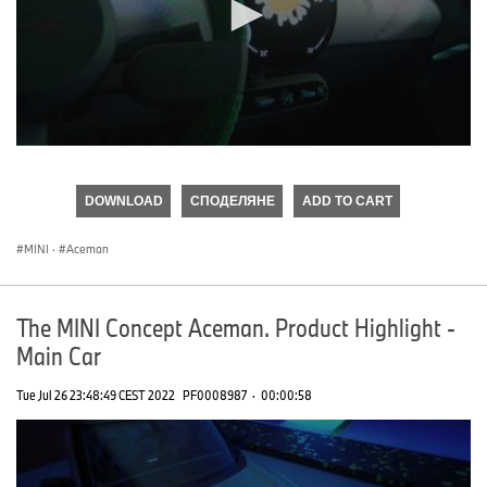
0
seconds
of
DOWNLOAD
СПОДЕЛЯНЕ
ADD TO CART
0
seconds
MINI
·
Aceman
The MINI Concept Aceman. Product Highlight -
Main Car
Tue Jul 26 23:48:49 CEST 2022
PF0008987
·
00:00:58