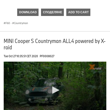
0
seconds
of
DOWNLOAD
СПОДЕЛЯНЕ
ADD TO CART
0
seconds
F60
·
Countryman
MINI Cooper S Countryman ALL4 powered by X-
raid
Tue Oct 27 10:35:51 CET 2020
PF0008027