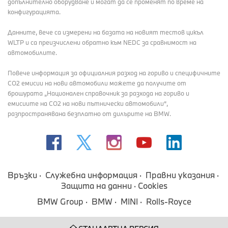
допълнително оборудване и могат да се променят по време на
конфигурацията.
Данните, вече са измерени на базата на новият тестов цикъл
WLTP и са преизчислени обратно към NEDC за сравнимост на
автомобилите.
Повече информация за официалния разход на гориво и специфичните
СО2 емисии на нови автомобили можете да получите от
брошурата „Национален справочник за разхода на гориво и
емисиите на CO2 на нови пътнически автомобили“,
разпространявана безплатно от дилърите на BMW.
Връзки
Служебна информация
Правни указания
Защита на данни
Cookies
BMW Group
BMW
MINI
Rolls-Royce