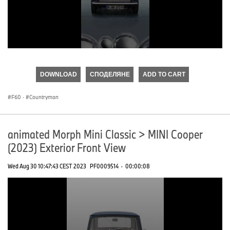
0
seconds
of
DOWNLOAD
СПОДЕЛЯНЕ
ADD TO CART
0
seconds
F60
·
Countryman
animated Morph Mini Classic > MINI Cooper
(2023) Exterior Front View
Wed Aug 30 10:47:43 CEST 2023
PF0009514
·
00:00:08