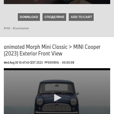
0
seconds
of
DOWNLOAD
СПОДЕЛЯНЕ
ADD TO CART
0
seconds
F60
·
Countryman
animated Morph Mini Classic > MINI Cooper
(2023) Exterior Front View
Wed Aug 30 10:47:43 CEST 2023
PF0009516
·
00:00:08