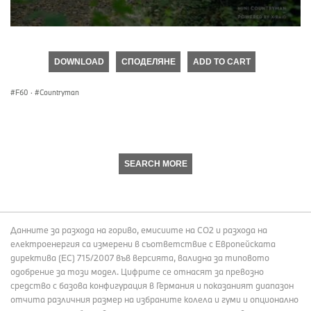
0
seconds
of
DOWNLOAD
СПОДЕЛЯНЕ
ADD TO CART
0
seconds
F60
·
Countryman
SEARCH MORE
Данните за разхода на гориво, емисиите на СО2 и разхода на
електроенергия са измерени в съответствие с Европейската
директива (EC) 715/2007 във версията, валидна за типовото
одобрение за този модел. Цифрите се отнасят за превозно
средство с базова конфигурация в Германия и показаният диапазон
отчита различния размер на избраните колела и гуми и опционално