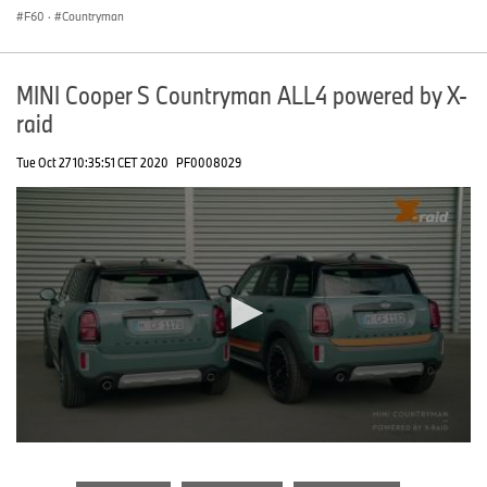
F60
·
Countryman
MINI Cooper S Countryman ALL4 powered by X-
raid
Tue Oct 27 10:35:51 CET 2020
PF0008029
0
seconds
of