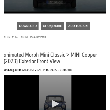
0
seconds
of
DOWNLOAD
СПОДЕЛЯНЕ
ADD TO CART
0
seconds
F56
·
F60
·
MINI
·
Countryman
animated Morph Mini Classic > MINI Cooper
(2023) Exterior Front View
Wed Aug 30 10:47:43 CEST 2023
PF0009515
·
00:00:08