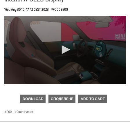
Wed Aug 30 10:47:42 CEST 2023
PF0009509
0
seconds
of
DOWNLOAD
СПОДЕЛЯНЕ
ADD TO CART
0
seconds
F60
·
Countryman