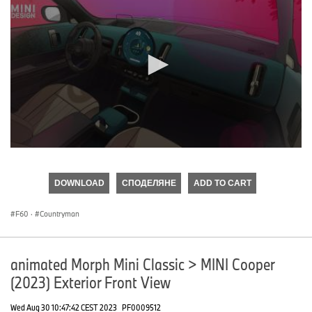
0
seconds
of
DOWNLOAD
СПОДЕЛЯНЕ
ADD TO CART
0
seconds
F60
·
Countryman
animated Morph Mini Classic > MINI Cooper
(2023) Exterior Front View
Wed Aug 30 10:47:42 CEST 2023
PF0009512