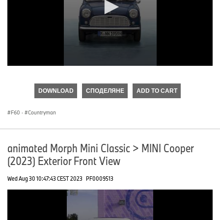
0
seconds
of
DOWNLOAD
СПОДЕЛЯНЕ
ADD TO CART
0
seconds
F60
·
Countryman
animated Morph Mini Classic > MINI Cooper
(2023) Exterior Front View
Wed Aug 30 10:47:43 CEST 2023
PF0009513