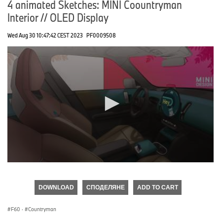
4 animated Sketches: MINI Coountryman
Interior // OLED Display
Wed Aug 30 10:47:42 CEST 2023
PF0009508
0
seconds
of
DOWNLOAD
СПОДЕЛЯНЕ
ADD TO CART
0
seconds
F60
·
Countryman