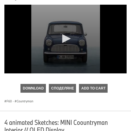
0
seconds
of
DOWNLOAD
СПОДЕЛЯНЕ
ADD TO CART
0
seconds
F60
·
Countryman
4 animated Sketches: MINI Coountryman
Interior // OLED Display