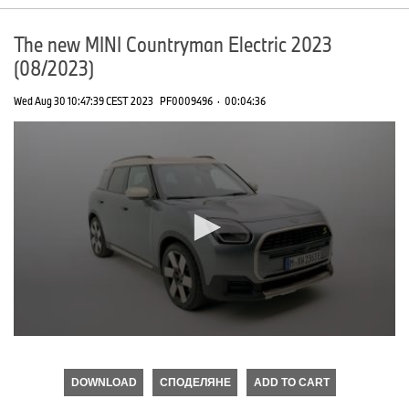
The new MINI Countryman Electric 2023
(08/2023)
Wed Aug 30 10:47:39 CEST 2023
PF0009496
·
00:04:36
0
seconds
of
DOWNLOAD
СПОДЕЛЯНЕ
ADD TO CART
0
seconds