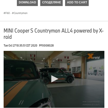
DOWNLOAD
СПОДЕЛЯНЕ
ADD TO CART
0
seconds
F60
·
Countryman
MINI Cooper S Countryman ALL4 powered by X-
raid
Tue Oct 27 10:35:51 CET 2020
PF0008028