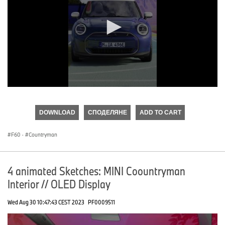
0
seconds
of
DOWNLOAD
СПОДЕЛЯНЕ
ADD TO CART
0
seconds
F60
·
Countryman
4 animated Sketches: MINI Coountryman
Interior // OLED Display
Wed Aug 30 10:47:43 CEST 2023
PF0009511