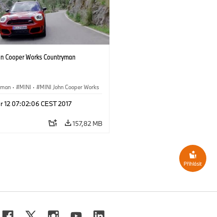
hn Cooper Works Countryman
yman
·
MINI
·
MINI John Cooper Works
Cooper Works Countryman
r 12 07:02:06 CEST 2017
157,82 MB
Přihlásit