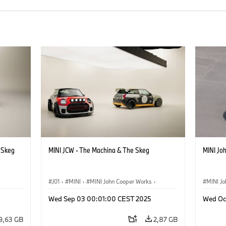
e Skeg
MINI JCW - The Machina & The Skeg
MINI Jo
J01
·
MINI
·
MINI John Cooper Works
·
MINI J
John Cooper Works Electric
Wed Sep 03 00:01:00 CEST 2025
Wed Oc
9,63 GB
2,87 GB