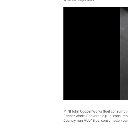
0
seconds
of
MINI John Cooper Works (fuel consumpti
0
Cooper Works Convertible (fuel consumpt
seconds
Countryman ALL4 (fuel consumption comb
Volume
90%