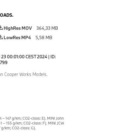
OADS.
HighRes MOV
364,33 MB
LowRes MP4
5,58 MB
 23 00:01:00 CEST 2024
|
ID:
799
hn Cooper Works Models.
 – 147 g/km; CO2-class: E). MINI John
1 – 155 g/km; CO2-class: F). MINI JCW
 g/km; CO2-class: G).