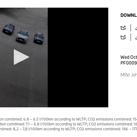
DOWNL
Wed Oct
PF0009
MINI Jo
on combined: 6.8 – 6.5 l/100km according to WLTP; CO2 emissions combined: 154
ion combined: 7.1 – 6.8 l/100km according to WLTP; CO2 emissions combined: 16
ined: 8,2 – 7,8 l/100km according to WLTP; CO2 emissions combined: 186 – 177