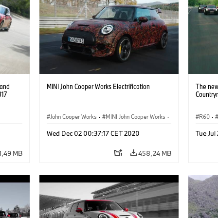
 and
MINI John Cooper Works Electrification
The new
317
Country
John Cooper Works
·
MINI John Cooper Works
·
R60
·
Electric
MINI J
Wed Dec 02 00:37:17 CET 2020
Tue Jul
1,49 MB
458,24 MB