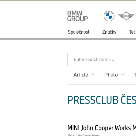
Společnost
Značky
Tec
Enter search terms...
Article
Photo
PRESSCLUB ČES
MINI John Cooper Works M
MINI John Cooper Works