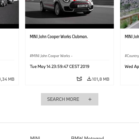
MINI John Cooper Works Clubman.
MINI Jo
MINI John Cooper Works
·
Countr
John Cooper Works Clubman
·
John 
Tue May 14 23:59:47 CEST 2019
Wed Ap
3,34 MB
101,8 MB
SEARCH MORE
MINI
BMW Motorrad