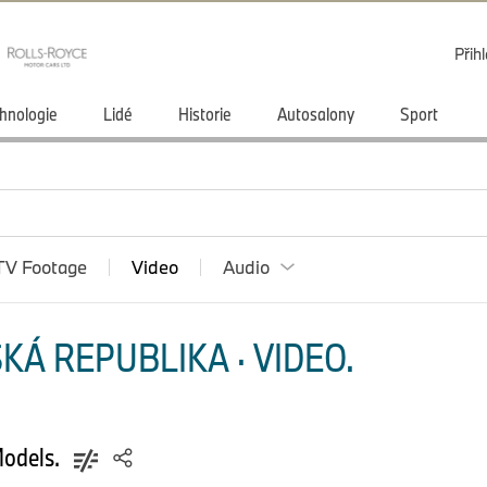
Přihl
hnologie
Lidé
Historie
Autosalony
Sport
TV Footage
Video
Audio
KÁ REPUBLIKA · VIDEO.
odels.