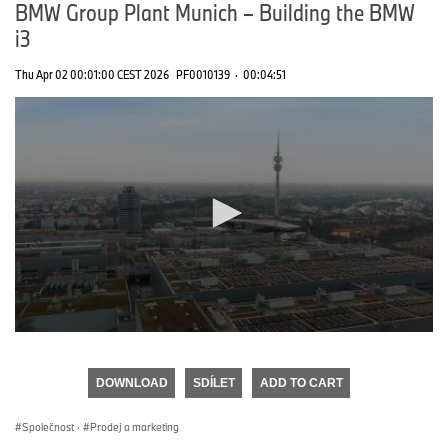
BMW Group Plant Munich – Building the BMW
i3
Thu Apr 02 00:01:00 CEST 2026
PF0010139
·
00:04:51
0
seconds
of
DOWNLOAD
SDÍLET
ADD TO CART
0
seconds
Společnost
·
Prodej a marketing