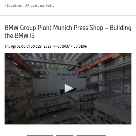
Společnost
·
Prodej a marketing
BMW Group Plant Munich Press Shop – Building
the BMW i3
Thu Apr 02 00:01:00 CEST 2026
PF0010137
·
00:01:06
0
seconds