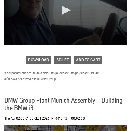
0
seconds
of
DOWNLOAD
SDÍLET
ADD TO CART
0
seconds
Korporátní finance, fakta a čísla
·
Společnost
·
Společnost
·
Lidé
·
Členové představenstva BMW Group
BMW Group Plant Munich Assembly – Building
the BMW i3
Thu Apr 02 00:01:00 CEST 2026
PF0010143
·
00:02:08