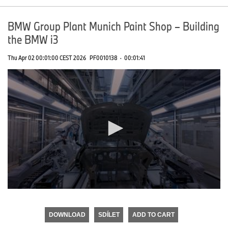
BMW Group Plant Munich Paint Shop – Building
the BMW i3
Thu Apr 02 00:01:00 CEST 2026
PF0010138
·
00:01:41
0
seconds
of
DOWNLOAD
SDÍLET
ADD TO CART
0
seconds