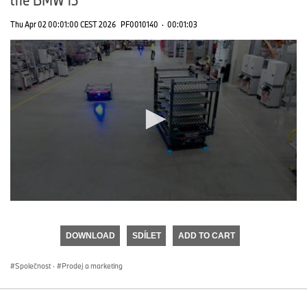
Thu Apr 02 00:01:00 CEST 2026
PF0010140
·
00:01:03
0
seconds
of
DOWNLOAD
SDÍLET
ADD TO CART
0
seconds
Společnost
·
Prodej a marketing