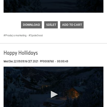
0
seconds
of
DOWNLOAD
SDÍLET
ADD TO CART
0
seconds
Prodej a marketing
·
Společnost
Happy Hollidays
Wed Dec 22 09:09:16 CET 2021
PF0008760
·
00:00:49