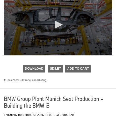
0
seconds
of
DOWNLOAD
SDÍLET
ADD TO CART
0
seconds
Společnost
·
Prodej a marketing
BMW Group Plant Munich Seat Production –
Building the BMW i3
Thu Apr 02 00:01:00 CEST 2026
PF0010141
·
00:01:20