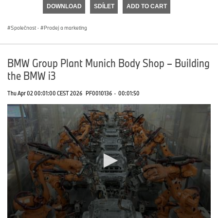
of
DOWNLOAD
SDÍLET
ADD TO CART
0
seconds
Společnost
·
Prodej a marketing
BMW Group Plant Munich Body Shop – Building
the BMW i3
Thu Apr 02 00:01:00 CEST 2026
PF0010136
·
00:01:50