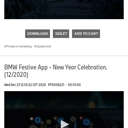
0
seconds
of
DOWNLOAD
SDÍLET
ADD TO CART
0
seconds
Prodej a marketing
·
Společnost
BMW Festive App - New Year Celebration.
(12/2020)
Wed Dec 23 12:55:52 CET 2020
PF0008221
·
00:01:00