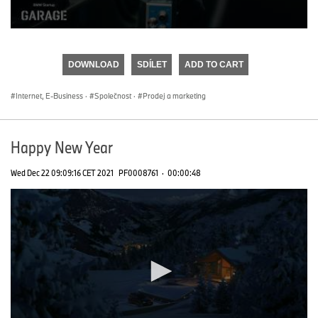
0
seconds
of
DOWNLOAD
SDÍLET
ADD TO CART
0
seconds
Internet, E-Business
·
Společnost
·
Prodej a marketing
Happy New Year
Wed Dec 22 09:09:16 CET 2021
PF0008761
·
00:00:48