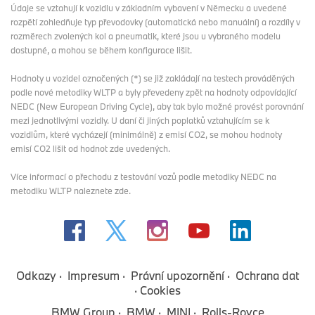
Údaje se vztahují k vozidlu v základním vybavení v Německu a uvedené
rozpětí zohledňuje typ převodovky (automatická nebo manuální) a rozdíly v
rozměrech zvolených kol a pneumatik, které jsou u vybraného modelu
dostupné, a mohou se během konfigurace lišit.
Hodnoty u vozidel označených (*) se již zakládají na testech prováděných
podle nové metodiky WLTP a byly převedeny zpět na hodnoty odpovídající
NEDC (New European Driving Cycle), aby tak bylo možné provést porovnání
mezi jednotlivými vozidly. U daní či jiných poplatků vztahujícím se k
vozidlům, které vycházejí (minimálně) z emisí CO2, se mohou hodnoty
emisí CO2 lišit od hodnot zde uvedených.
Více informací o přechodu z testování vozů podle metodiky NEDC na
metodiku WLTP
naleznete zde
.
Odkazy
Impresum
Právní upozornění
Ochrana dat
Cookies
BMW Group
BMW
MINI
Rolls-Royce