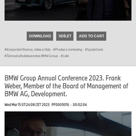
0
seconds
of
DOWNLOAD
SDÍLET
ADD TO CART
0
seconds
Korporátní finance, fakta a čísla
·
Prodej a marketing
·
Společnost
·
Členové představenstva BMW Group
·
Lidé
BMW Group Annual Conference 2023. Frank
Weber, Member of the Board of Management of
BMW AG, Development.
Wed Mar 15 07:24:08 CET 2023
PF0009376
·
00:02:06