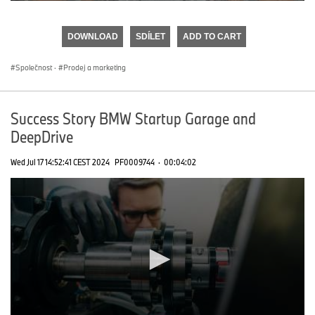
0
seconds
of
DOWNLOAD
SDÍLET
ADD TO CART
0
seconds
Společnost
·
Prodej a marketing
Success Story BMW Startup Garage and
DeepDrive
Wed Jul 17 14:52:41 CEST 2024
PF0009744
·
00:04:02