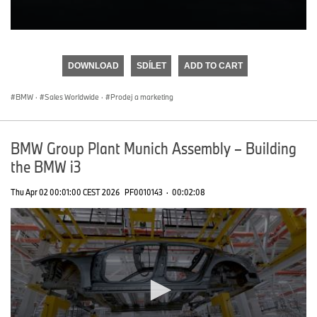
0
seconds
of
DOWNLOAD
SDÍLET
ADD TO CART
0
seconds
BMW
·
Sales Worldwide
·
Prodej a marketing
BMW Group Plant Munich Assembly – Building
the BMW i3
Thu Apr 02 00:01:00 CEST 2026
PF0010143
·
00:02:08