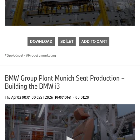
0
seconds
of
DOWNLOAD
SDÍLET
ADD TO CART
0
seconds
Společnost
·
Prodej a marketing
BMW Group Plant Munich Seat Production –
Building the BMW i3
Thu Apr 02 00:01:00 CEST 2026
PF0010141
·
00:01:20