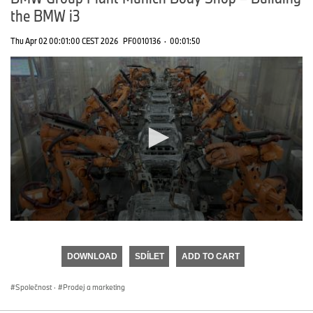
the BMW i3
Thu Apr 02 00:01:00 CEST 2026
PF0010136
·
00:01:50
0
seconds
of
DOWNLOAD
SDÍLET
ADD TO CART
0
seconds
Společnost
·
Prodej a marketing