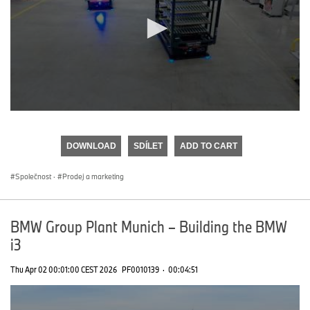
0
seconds
of
DOWNLOAD
SDÍLET
ADD TO CART
0
seconds
Společnost
·
Prodej a marketing
BMW Group Plant Munich – Building the BMW
i3
Thu Apr 02 00:01:00 CEST 2026
PF0010139
·
00:04:51