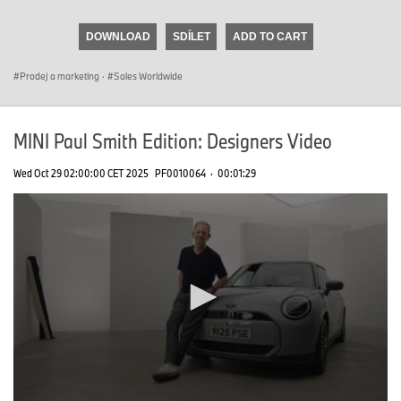
seconds
of
DOWNLOAD
SDÍLET
ADD TO CART
0
seconds
Prodej a marketing
·
Sales Worldwide
MINI Paul Smith Edition: Designers Video
Wed Oct 29 02:00:00 CET 2025
PF0010064
·
00:01:29