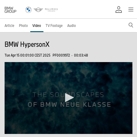
Article
Photo
Video
TV Footage
Audio
BMW HypersonX
Tue Apr 15 00:01:00 CEST 2025
PF0009972
·
00:03:48
0