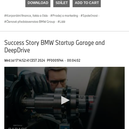
DOWNLOAD
SDÍLET
ADD TO CART
0
seconds
Korporátní finance, fakta a čísla
·
Prodej a marketing
·
Společnost
·
Členové představenstva BMW Group
·
Lidé
Success Story BMW Startup Garage and
DeepDrive
Wed Jul 17 14:52:41 CEST 2024
PF0009744
·
00:04:02