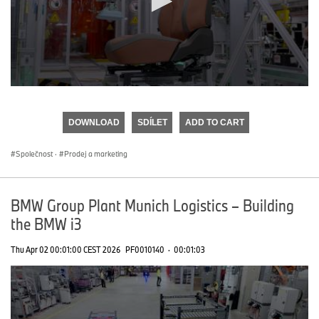
0
seconds
of
DOWNLOAD
SDÍLET
ADD TO CART
0
seconds
Společnost
·
Prodej a marketing
BMW Group Plant Munich Logistics – Building
the BMW i3
Thu Apr 02 00:01:00 CEST 2026
PF0010140
·
00:01:03