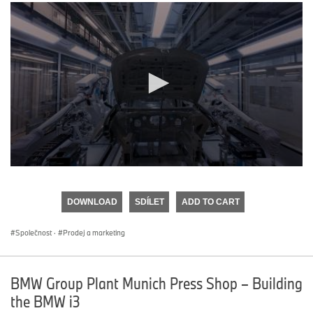
0
seconds
of
DOWNLOAD
SDÍLET
ADD TO CART
0
seconds
Společnost
·
Prodej a marketing
BMW Group Plant Munich Press Shop – Building
the BMW i3