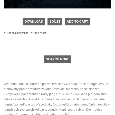
0
seconds
of
DOWNLOAD
SDÍLET
ADD TO CART
0
seconds
Prodej a marketing
·
Společnost
SEARCH MORE
Uvedené údaje o spotřebě paliva, emisích CO2 a spotřebě energie byly již
stanoveny podle standardizované testovací metodiky podle Nařízení
Evropského parlamentu a Rady (ES) č 715/2007 v aktuálně platném znění.
Údaje se vztahují k vozidlu v základním vybavení v Německu a uvedené
rozpětí zohledňuje typ převodovky (automatická nebo manuální) a rozdíly v
rozměrech zvolených kol a pneumatik, které jsou u vybraného modelu
dostupné, a mohou se během konfigurace lišit.