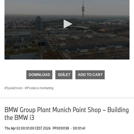
0
seconds
of
DOWNLOAD
SDÍLET
ADD TO CART
0
seconds
Společnost
·
Prodej a marketing
BMW Group Plant Munich Paint Shop – Building
the BMW i3
Thu Apr 02 00:01:00 CEST 2026
PF0010138
·
00:01:41