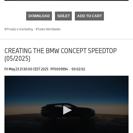
0
seconds
of
DOWNLOAD
SDÍLET
ADD TO CART
0
seconds
Prodej a marketing
·
Sales Worldwide
CREATING THE BMW CONCEPT SPEEDTOP
(05/2025)
Fri May 23 21:30:00 CEST 2025
PF0009994
·
00:02:02