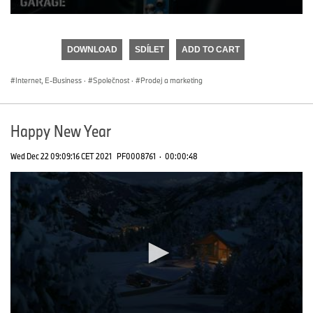
0
seconds
of
DOWNLOAD
SDÍLET
ADD TO CART
0
seconds
Internet, E-Business
·
Společnost
·
Prodej a marketing
Happy New Year
Wed Dec 22 09:09:16 CET 2021
PF0008761
·
00:00:48