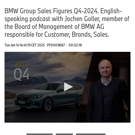
BMW Group Sales Figures Q4-2024. English-
speaking podcast with Jochen Goller, member of
the Board of Management of BMW AG
responsible for Customer, Brands, Sales.
Tue Jan 14 16:41:19 CET 2025
PF0009887
·
00:02:18
0
seconds
of