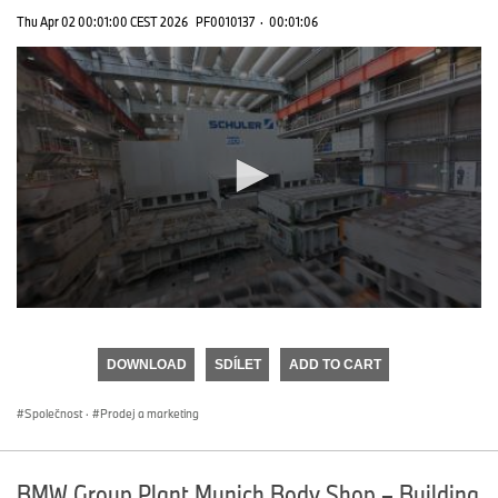
Thu Apr 02 00:01:00 CEST 2026
PF0010137
·
00:01:06
0
seconds
of
DOWNLOAD
SDÍLET
ADD TO CART
0
seconds
Společnost
·
Prodej a marketing
BMW Group Plant Munich Body Shop – Building