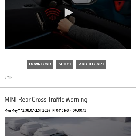
0
seconds
of
DOWNLOAD
SDÍLET
ADD TO CART
0
seconds
MINI
MINI Rear Cross Traffic Warning
Mon May 11 12:38:07 CEST 2026
PF0010168
·
00:00:13