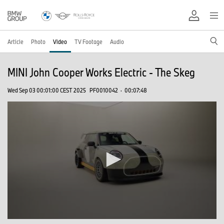
Article
Photo
Video
TV Footage
Audio
MINI John Cooper Works Electric - The Skeg
Wed Sep 03 00:01:00 CEST 2025
PF0010042
·
00:07:48
0