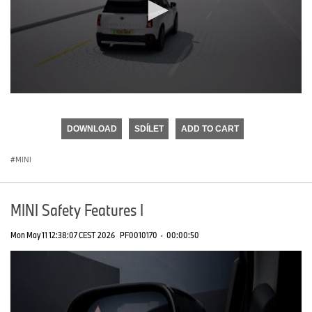
0
seconds
of
DOWNLOAD
SDÍLET
ADD TO CART
0
seconds
MINI
MINI Safety Features I
Mon May 11 12:38:07 CEST 2026
PF0010170
·
00:00:50