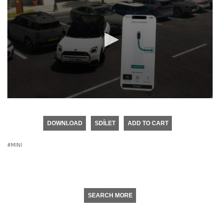
0
seconds
of
DOWNLOAD
SDÍLET
ADD TO CART
0
seconds
MINI
SEARCH MORE