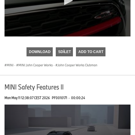
0
seconds
of
DOWNLOAD
SDÍLET
ADD TO CART
0
seconds
MINI
·
MINI John Cooper Works
·
John Cooper Works Clubman
MINI Safety Features II
Mon May 11 12:38:07 CEST 2026
PF0010171
·
00:00:24