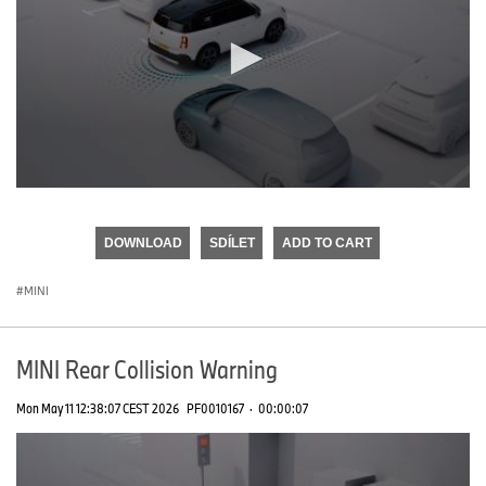
0
seconds
of
DOWNLOAD
SDÍLET
ADD TO CART
0
seconds
MINI
MINI Rear Collision Warning
Mon May 11 12:38:07 CEST 2026
PF0010167
·
00:00:07