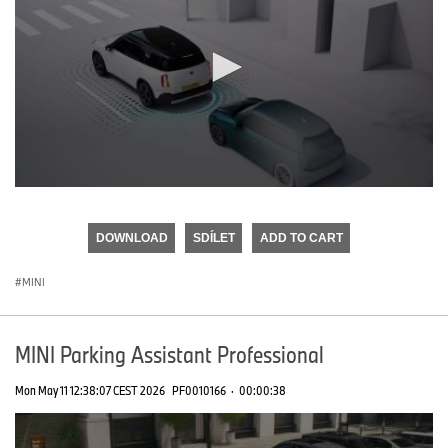
0
seconds
of
DOWNLOAD
SDÍLET
ADD TO CART
0
seconds
MINI
MINI Parking Assistant Professional
Mon May 11 12:38:07 CEST 2026
PF0010166
·
00:00:38