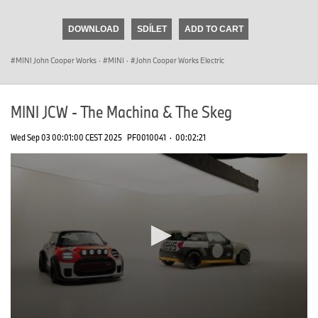
seconds
of
DOWNLOAD
SDÍLET
ADD TO CART
0
seconds
MINI John Cooper Works
·
MINI
·
John Cooper Works Electric
MINI JCW - The Machina & The Skeg
Wed Sep 03 00:01:00 CEST 2025
PF0010041
·
00:02:21