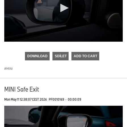
0
seconds
of
DOWNLOAD
SDÍLET
ADD TO CART
0
seconds
MINI
MINI Safe Exit
Mon May 11 12:38:07 CEST 2026
PF0010169
·
00:00:09