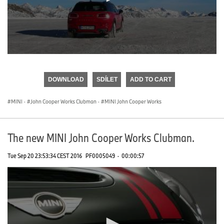
0
seconds
of
DOWNLOAD
SDÍLET
ADD TO CART
0
seconds
MINI
·
John Cooper Works Clubman
·
MINI John Cooper Works
The new MINI John Cooper Works Clubman.
Tue Sep 20 23:53:34 CEST 2016
PF0005049
·
00:00:57