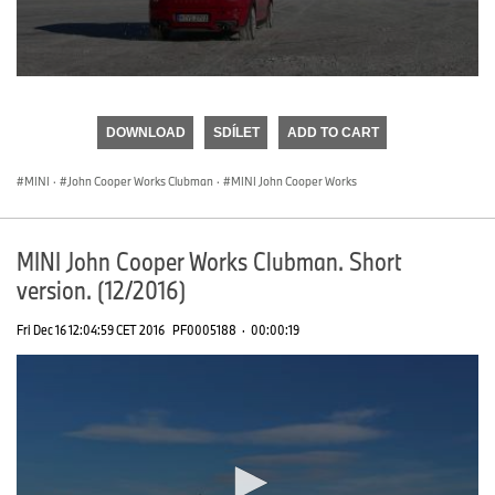
0
seconds
of
DOWNLOAD
SDÍLET
ADD TO CART
0
seconds
MINI
·
John Cooper Works Clubman
·
MINI John Cooper Works
MINI John Cooper Works Clubman. Short
version. (12/2016)
Fri Dec 16 12:04:59 CET 2016
PF0005188
·
00:00:19