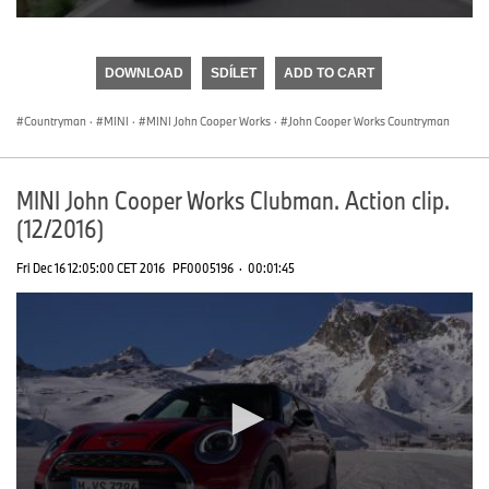
0
seconds
of
DOWNLOAD
SDÍLET
ADD TO CART
0
seconds
Countryman
·
MINI
·
MINI John Cooper Works
·
John Cooper Works Countryman
MINI John Cooper Works Clubman. Action clip.
(12/2016)
Fri Dec 16 12:05:00 CET 2016
PF0005196
·
00:01:45