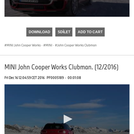
0
seconds
of
DOWNLOAD
SDÍLET
ADD TO CART
0
seconds
MINI John Cooper Works
·
MINI
·
John Cooper Works Clubman
MINI John Cooper Works Clubman. (12/2016)
Fri Dec 16 12:04:59 CET 2016
PF0005189
·
00:01:08