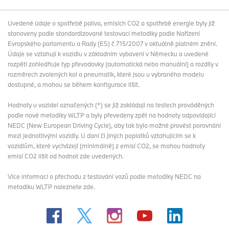
Uvedené údaje o spotřebě paliva, emisích CO2 a spotřebě energie byly již
stanoveny podle standardizované testovací metodiky podle Nařízení
Evropského parlamentu a Rady (ES) č 715/2007 v aktuálně platném znění.
Údaje se vztahují k vozidlu v základním vybavení v Německu a uvedené
rozpětí zohledňuje typ převodovky (automatická nebo manuální) a rozdíly v
rozměrech zvolených kol a pneumatik, které jsou u vybraného modelu
dostupné, a mohou se během konfigurace lišit.
Hodnoty u vozidel označených (*) se již zakládají na testech prováděných
podle nové metodiky WLTP a byly převedeny zpět na hodnoty odpovídající
NEDC (New European Driving Cycle), aby tak bylo možné provést porovnání
mezi jednotlivými vozidly. U daní či jiných poplatků vztahujícím se k
vozidlům, které vycházejí (minimálně) z emisí CO2, se mohou hodnoty
emisí CO2 lišit od hodnot zde uvedených.
Více informací o přechodu z testování vozů podle metodiky NEDC na
metodiku WLTP
naleznete zde
.