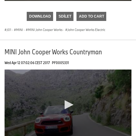
0
seconds
of
DOWNLOAD
SDÍLET
ADD TO CART
0
seconds
J01
·
MINI
·
MINI John Cooper Works
·
John Cooper Works Electric
MINI John Cooper Works Countryman
Wed Apr 12 07:02:06 CEST 2017
PF0005331