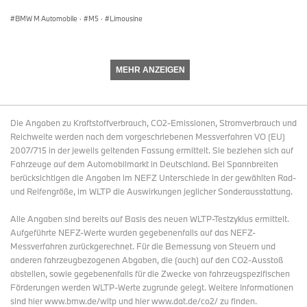
Vernasca. Hochwertige, präzise verarbeitete Materialien.
BMW M Automobile
·
M5
·
Limousine
Neue Interieurleisten-Varianten und Instrumententafel in
Sensatec Ausführung erhältlich. Optionales Glasdach mit
um 100 Millimeter verlängerter Durchsichtfläche .
Optimierte Akustikeigenschaften: Geschäumte A-Säulen
MEHR ANZEIGEN
und Akustikverglasung für die Frontscheibe serienmäßig,
Türen mit Akustikverglasung als Sonderausstattung .
Umfangreich erweitertes Angebot an
Fahrerassistenzsystemen ebnen den Weg zum
Die Angaben zu Kraftstoffverbrauch, CO2-Emissionen, Stromverbrauch und
automatisierten Fahren: Auffahr- und Personenwarnung mit
Reichweite werden nach dem vorgeschriebenen Messverfahren VO (EU)
Bremsfunktion sowie Spurverlassenswarnung jetzt
2007/715 in der jeweils geltenden Fassung ermittelt. Sie beziehen sich auf
serienmäßig. Optionaler Driving Assistant Professional
Fahrzeuge auf dem Automobilmarkt in Deutschland. Bei Spannbreiten
umfasst unter anderem Aktive Geschwindigkeitsregelung
berücksichtigen die Angaben im NEFZ Unterschiede in der gewählten Rad-
mit Stop & Go-Funktion, Lenk- und Spurführungsassistent
und Reifengröße, im WLTP die Auswirkungen jeglicher Sonderausstattung.
mit Unterstützung in Engstellen, Spurwechselwarnung,
Seitenkollisionsschutz, Ausweichhilfe, Querverkehrs-,
Alle Angaben sind bereits auf Basis des neuen WLTP-Testzyklus ermittelt.
Vorfahrts- und Falschfahrwarnung. Außerdem neue
Aufgeführte NEFZ-Werte wurden gegebenenfalls auf das NEFZ-
Generation des BMW Head-Up Displays erhältlich.
Messverfahren zurückgerechnet. Für die Bemessung von Steuern und
Neue, im Wettbewerbsumfeld einzigartige
anderen fahrzeugbezogenen Abgaben, die (auch) auf den CO2-Ausstoß
Zusammenstellung von Systemen für komfortables Parken
abstellen, sowie gegebenenfalls für die Zwecke von fahrzeugspezifischen
und Rangieren: Parkassistent mit automatisierter Längs-
Förderungen werden WLTP-Werte zugrunde gelegt. Weitere Informationen
und Querführung beim Ein- und Ausparken,
sind hier www.bmw.de/wltp und hier www.dat.de/co2/ zu finden.