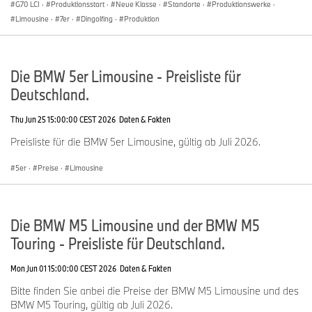
G70 LCI
·
Produktionsstart
·
Neue Klasse
·
Standorte
·
Produktionswerke
·
Einstiegskomfort und Beinfreiheit im Fond,
Limousine
·
7er
·
Dingolfing
·
Produktion
Gepäckraumvolumen von 480 Litern mit besserer
Nutzbarkeit im Vergleich zum Vorgängermodell.
Fondsitzlehne umklappbar und serienmäßig im Verhältnis
40 : 20 : 40 teilbar .
Die BMW 5er Limousine - Preisliste für
Deutliches Plus an Komfort, Premium-Ambiente und
Deutschland.
Individualisierung durch umfassend erweiterte
Serienausstattung und innovative Optionen. Neugestaltetes
Thu Jun 25 15:00:00 CEST 2026
Daten & Fakten
Sport-Lederlenkrad mit Multifunktionstasten, neues
Tastenfeld für Lichtfunktionen. Neues, hochwertiges Design
Preisliste für die BMW 5er Limousine, gültig ab Juli 2026.
auch für den Gangwahlschalter und das umliegende
Bedienfeld auf der Mittelkonsole mit iDrive Controller,
5er
·
Preise
·
Limousine
Start-/Stopp-Knopf sowie Fahrerlebnisschalter-Tasten und
der jetzt elektrisch betriebenen Parkbremse. .
LED-Innenraumbeleuchtung serienmäßig, Ambientes Licht
Die BMW M5 Limousine und der BMW M5
mit Welcome Light Carpet als Option. Serienmäßiges Radio
Professional mit sechs, Harman Kardon Surround Sound
Touring - Preisliste für Deutschland.
System mit 16 Lautsprechern. Zwei USB-Anschlüsse und
Bluetooth-Schnittstelle serienmäßig, Telefonie mit Wireless
Mon Jun 01 15:00:00 CEST 2026
Daten & Fakten
Charging als Sonderausstattung verfügbar .
Bitte finden Sie anbei die Preise der BMW M5 Limousine und des
Neugestaltete Sitze für Fahrer und Beifahrer, optimierter
BMW M5 Touring, gültig ab Juli 2026.
Sitzkomfort im Fond, neue optionale Lederausstattung