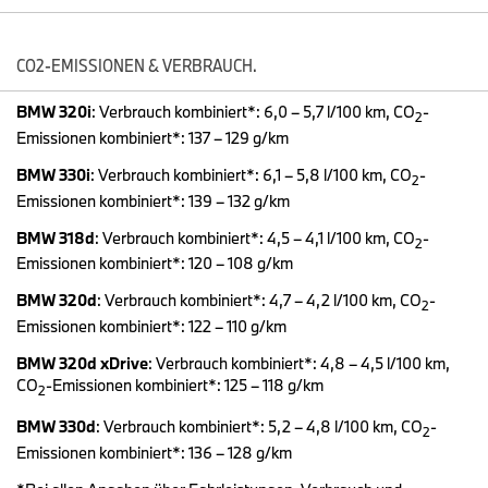
Die neue BMW 3er Limousine - Produkthighlights (10/2018).
CO2-EMISSIONEN & VERBRAUCH.
BMW 320i
: Verbrauch kombiniert*: 6,0 – 5,7 l/100 km, CO
-
2
Emissionen kombiniert*: 137 – 129 g/km
BMW 330i
: Verbrauch kombiniert*: 6,1 – 5,8 l/100 km, CO
-
2
Emissionen kombiniert*: 139 – 132 g/km
BMW 318d
: Verbrauch kombiniert*: 4,5 – 4,1 l/100 km, CO
-
2
Emissionen kombiniert*: 120 – 108 g/km
BMW 320d
: Verbrauch kombiniert*: 4,7 – 4,2 l/100 km, CO
-
2
Emissionen kombiniert*: 122 – 110 g/km
BMW 320d xDrive
: Verbrauch kombiniert*: 4,8 – 4,5 l/100 km,
CO
-Emissionen kombiniert*: 125 – 118 g/km
2
Die neue BMW 3er Limousine - Produkthighlights (10/2018).
BMW 330d
: Verbrauch kombiniert*: 5,2 – 4,8 l/100 km, CO
-
2
Emissionen kombiniert*: 136 – 128 g/km