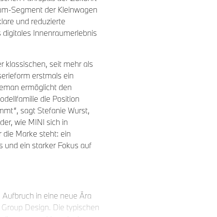
mium-Segment der Kleinwagen
klare und reduzierte
 digitales Innenraumerlebnis
 klassischen, seit mehr als
serieform erstmals ein
Aceman ermöglicht den
dellfamilie die Position
t“, sagt Stefanie Wurst,
er, wie MINI sich in
 die Marke steht: ein
is und ein starker Fokus auf
Aufbruch in eine neue Ära
 Group Design. Die typischen