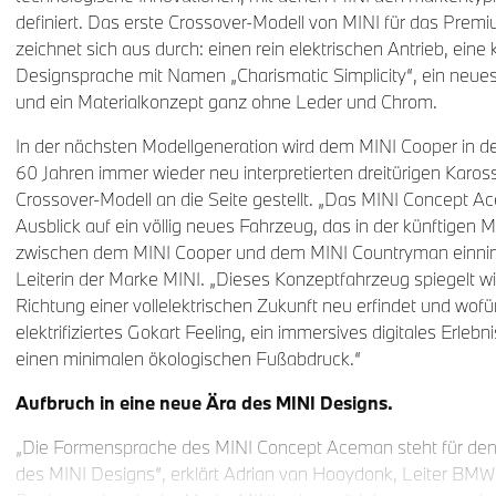
definiert. Das erste Crossover-Modell von MINI für das Pre
zeichnet sich aus durch: einen rein elektrischen Antrieb, eine 
Designsprache mit Namen „Charismatic Simplicity“, ein neues
und ein Materialkonzept ganz ohne Leder und Chrom.
In der nächsten Modellgeneration wird dem MINI Cooper in der
60 Jahren immer wieder neu interpretierten dreitürigen Karos
Crossover-Modell an die Seite gestellt. „Das MINI Concept 
Ausblick auf ein völlig neues Fahrzeug, das in der künftigen Mo
zwischen dem MINI Cooper und dem MINI Countryman einnimm
Leiterin der Marke MINI. „Dieses Konzeptfahrzeug spiegelt wid
Richtung einer vollelektrischen Zukunft neu erfindet und wofür
elektrifiziertes Gokart Feeling, ein immersives digitales Erlebn
einen minimalen ökologischen Fußabdruck.“
Aufbruch in eine neue Ära des MINI Designs.
„Die Formensprache des MINI Concept Aceman steht für den 
des MINI Designs“, erklärt Adrian van Hooydonk, Leiter BMW